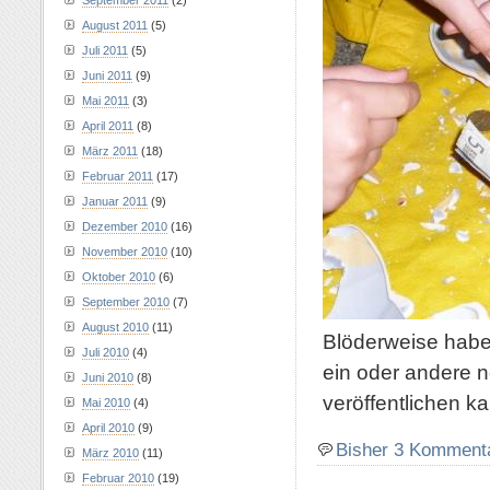
September 2011
(2)
August 2011
(5)
Juli 2011
(5)
Juni 2011
(9)
Mai 2011
(3)
April 2011
(8)
März 2011
(18)
Februar 2011
(17)
Januar 2011
(9)
Dezember 2010
(16)
November 2010
(10)
Oktober 2010
(6)
September 2010
(7)
August 2010
(11)
Blöderweise habe 
Juli 2010
(4)
ein oder andere n
Juni 2010
(8)
veröffentlichen k
Mai 2010
(4)
April 2010
(9)
Bisher 3 Komment
März 2010
(11)
Februar 2010
(19)