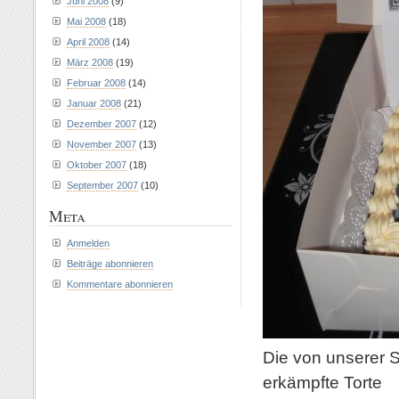
Juni 2008
(9)
Mai 2008
(18)
April 2008
(14)
März 2008
(19)
Februar 2008
(14)
Januar 2008
(21)
Dezember 2007
(12)
November 2007
(13)
Oktober 2007
(18)
September 2007
(10)
Meta
Anmelden
Beiträge abonnieren
Kommentare abonnieren
Die von unserer 
erkämpfte Torte