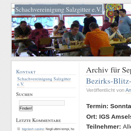
Schachvereinigung Salzgitter e.V.
Archiv für S
Kontakt
Bezirks-Blitz
Schachvereinigung Salzgitter
e.V.
Veröffentlicht von
An
Suchen
Termin:
Sonnta
Ort:
IGS Amsels
Letzte Kommentare
Teilnehmer:
All
bigclash casino
: Negli ultimi tempi, ho