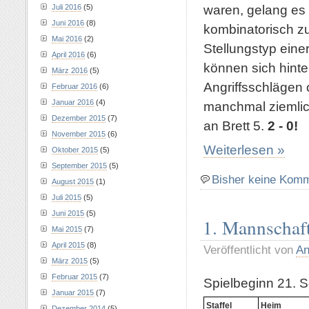
waren, gelang es
Juli 2016
(5)
Juni 2016
(8)
kombinatorisch zu
Mai 2016
(2)
Stellungstyp ein
April 2016
(6)
können sich hinte
März 2016
(5)
Angriffsschlägen
Februar 2016
(6)
Januar 2016
(4)
manchmal ziemlich
Dezember 2015
(7)
an Brett 5.
2 - 0!
November 2015
(6)
Weiterlesen »
Oktober 2015
(5)
September 2015
(5)
Bisher keine Kom
August 2015
(1)
Juli 2015
(5)
Juni 2015
(5)
1. Mannschaft
Mai 2015
(7)
April 2015
(8)
Veröffentlicht von
An
März 2015
(5)
Februar 2015
(7)
Spielbeginn 21. 
Januar 2015
(7)
Staffel
Heim
Dezember 2014
(5)