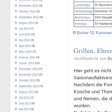
Landesliga
SV Berenbost
November 2014
(4)
Verbandsliga
Hamelner SV
Oktober 2014
(2)
September 2014
(6)
Bezirksliga
SVG Salzgitte
August 2014
(1)
Kreisliga
SV Hankensbü
Juli 2014
(7)
Bisher 52 Kommen
Juni 2014
(2)
Mai 2014
(3)
April 2014
(8)
Grillen, Ehre
März 2014
(7)
Februar 2014
(3)
Veröffentlicht von
Bi
Januar 2014
(12)
Dezember 2013
(7)
Hier geht es nicht
November 2013
(5)
Saisonauftaktvera
Oktober 2013
(9)
Nachdem die Forma
September 2013
(3)
Kosche und Thoma
August 2013
(2)
und Nerven, die da
Juli 2013
(7)
Juni 2013
(8)
wurden.
Mai 2013
(5)