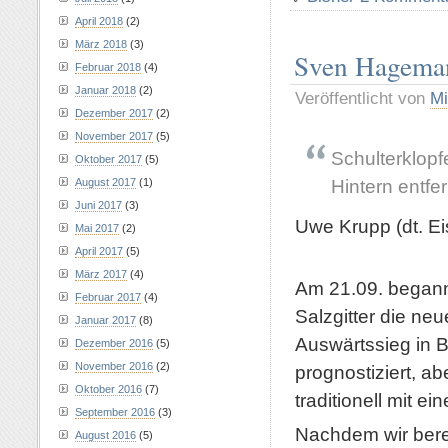
April 2018
(2)
März 2018
(3)
Sven Hagemann
Februar 2018
(4)
Januar 2018
(2)
Veröffentlicht von
Mi
Dezember 2017
(2)
November 2017
(5)
Schulterklopf
Oktober 2017
(5)
Hintern entfer
August 2017
(1)
Juni 2017
(3)
Uwe Krupp (dt. Ei
Mai 2017
(2)
April 2017
(5)
März 2017
(4)
Am 21.09. begann
Februar 2017
(4)
Salzgitter die ne
Januar 2017
(8)
Auswärtssieg in B
Dezember 2016
(5)
November 2016
(2)
prognostiziert, 
Oktober 2016
(7)
traditionell mit 
September 2016
(3)
Nachdem wir bere
August 2016
(5)