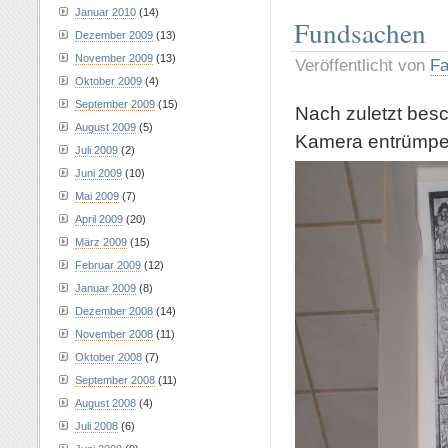
Januar 2010
(14)
Fundsachen
Dezember 2009
(13)
November 2009
(13)
Veröffentlicht von
Fa
Oktober 2009
(4)
September 2009
(15)
Nach zuletzt bes
August 2009
(5)
Kamera entrümpelt
Juli 2009
(2)
Juni 2009
(10)
Mai 2009
(7)
April 2009
(20)
März 2009
(15)
Februar 2009
(12)
Januar 2009
(8)
Dezember 2008
(14)
November 2008
(11)
Oktober 2008
(7)
September 2008
(11)
August 2008
(4)
Juli 2008
(6)