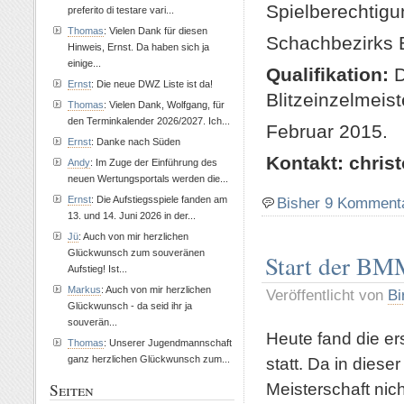
Spielberechtigu
preferito di testare vari...
Thomas
: Vielen Dank für diesen
Schachbezirks 
Hinweis, Ernst. Da haben sich ja
einige...
Qualifikation:
D
Ernst
: Die neue DWZ Liste ist da!
Blitzeinzelmeis
Thomas
: Vielen Dank, Wolfgang, für
den Terminkalender 2026/2027. Ich...
Februar 2015.
Ernst
: Danke nach Süden
Kontakt:
chris
Andy
: Im Zuge der Einführung des
neuen Wertungsportals werden die...
Bisher 9 Komment
Ernst
: Die Aufstiegsspiele fanden am
13. und 14. Juni 2026 in der...
Jü
: Auch von mir herzlichen
Glückwunsch zum souveränen
Start der B
Aufstieg! Ist...
Markus
: Auch von mir herzlichen
Veröffentlicht von
Bi
Glückwunsch - da seid ihr ja
souverän...
Heute fand die e
Thomas
: Unserer Jugendmannschaft
ganz herzlichen Glückwunsch zum...
statt. Da in dies
Meisterschaft ni
Seiten