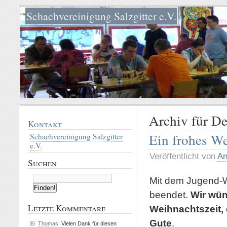
Schachvereinigung Salzgitter e.V.
Archiv für D
Kontakt
Ein frohes We
Schachvereinigung Salzgitter
e.V.
Veröffentlicht von
An
Suchen
Mit dem Jugend-W
beendet.
Wir wün
Letzte Kommentare
Weihnachtszeit, 
Gute
.
Thomas
: Vielen Dank für diesen