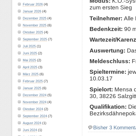
Modus:
K.O.-Syst
Februar 2026
(4)
zum ersten Sieg
Januar 2026
(4)
Teilnehmer:
Alle
Dezember 2025
(4)
November 2025
(6)
Bedenkzeit:
90 m
Oktober 2025
(4)
Wartezeit/Karenz
September 2025
(7)
Juli 2025
(1)
Auswertung:
Das
Juni 2025
(2)
Meldeschluss:
Fr
Mai 2025
(2)
April 2025
(3)
Spieltermine:
jew
März 2025
(6)
10.03.17
Februar 2025
(7)
Spielort:
Mensa de
Januar 2025
(6)
30, 38226 Salzgit
Dezember 2024
(5)
November 2024
(4)
Qualifikation:
Die
Oktober 2024
(2)
Bezirksdähnepok
September 2024
(7)
August 2024
(1)
Bisher 3 Komment
Juni 2024
(1)