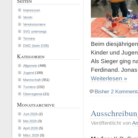
Seiten
Impressum
Verein
Vereinsturniere
SVG unterwegs
Termine
Beim diesjährige
DWZ (beim DSB)
Kinder und Jugendl
Kategorien
Als Sieger ging n
Allgemein
(498)
Ferdinand. Jonas 
Jugend
(189)
Weiterlesen »
Mannschaft
(351)
Turniere
(232)
Bisher 2 Komment
Überregional
(21)
Monatsarchive
Ausschreibun
Juni 2026
(2)
Mai 2026
(3)
Veröffentlicht von
An
April 2026
(5)
März 2026
(5)