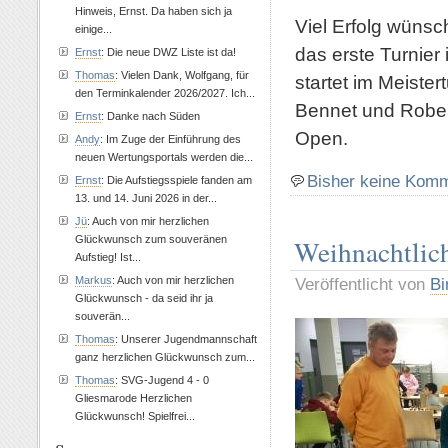
Hinweis, Ernst. Da haben sich ja
Viel Erfolg wünsc
einige...
das erste Turnier
Ernst
: Die neue DWZ Liste ist da!
Thomas
: Vielen Dank, Wolfgang, für
startet im Meister
den Terminkalender 2026/2027. Ich...
Bennet und Rober
Ernst
: Danke nach Süden
Open.
Andy
: Im Zuge der Einführung des
neuen Wertungsportals werden die...
Bisher keine Kom
Ernst
: Die Aufstiegsspiele fanden am
13. und 14. Juni 2026 in der...
Jü
: Auch von mir herzlichen
Weihnachtlich
Glückwunsch zum souveränen
Aufstieg! Ist...
Veröffentlicht von
Bi
Markus
: Auch von mir herzlichen
Glückwunsch - da seid ihr ja
souverän...
Thomas
: Unserer Jugendmannschaft
ganz herzlichen Glückwunsch zum...
Thomas
: SVG-Jugend 4 - 0
Gliesmarode Herzlichen
Glückwunsch! Spielfrei...