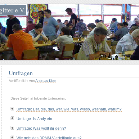
itter e.V.
Umfragen
Veröffentlicht von
Andreas Klein
Diese Seite hat folgende Unterseiten:
Umfrage: Der, die, das, wer, wie, was, wieso, weshalb, warum?
Umfrage: Ist Andy ein
Umfrage: Was wollt ihr denn?
Wie geht das DPMM-Viertelfinale aus?