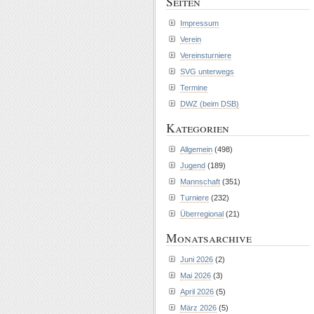
Seiten
Impressum
Verein
Vereinsturniere
SVG unterwegs
Termine
DWZ (beim DSB)
Kategorien
Allgemein
(498)
Jugend
(189)
Mannschaft
(351)
Turniere
(232)
Überregional
(21)
Monatsarchive
Juni 2026
(2)
Mai 2026
(3)
April 2026
(5)
März 2026
(5)