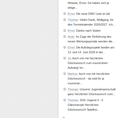
Hinweis, Ernst. Da haben sich ja
einige...
Ernst
: Die neue DWZ Liste ist da!
Thomas
: Vielen Dank, Wolfgang, für
den Terminkalender 2026/2027. Ich...
Ernst
: Danke nach Süden
Andy
: Im Zuge der Einführung des
neuen Wertungsportals werden die...
Ernst
: Die Aufstiegsspiele fanden am
13. und 14. Juni 2026 in der...
Jü
: Auch von mir herzlichen
Glückwunsch zum souveränen
Aufstieg! Ist...
Markus
: Auch von mir herzlichen
Glückwunsch - da seid ihr ja
souverän...
Thomas
: Unserer Jugendmannschaft
ganz herzlichen Glückwunsch zum...
Thomas
: SVG-Jugend 4 - 0
Gliesmarode Herzlichen
Glückwunsch! Spielfrei...