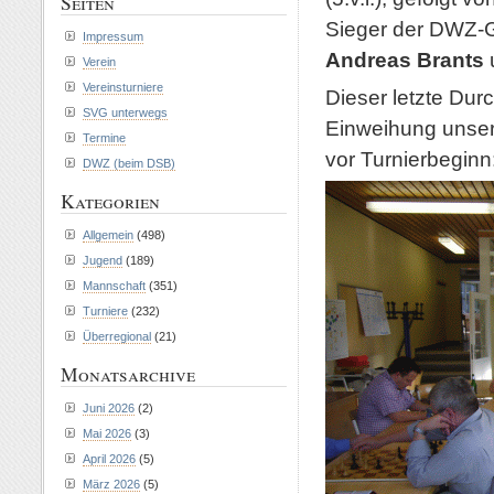
Seiten
Sieger der DWZ-
Impressum
Andreas Brants
Verein
Vereinsturniere
Dieser letzte Dur
SVG unterwegs
Einweihung unser
Termine
vor Turnierbeginn
DWZ (beim DSB)
Kategorien
Allgemein
(498)
Jugend
(189)
Mannschaft
(351)
Turniere
(232)
Überregional
(21)
Monatsarchive
Juni 2026
(2)
Mai 2026
(3)
April 2026
(5)
März 2026
(5)