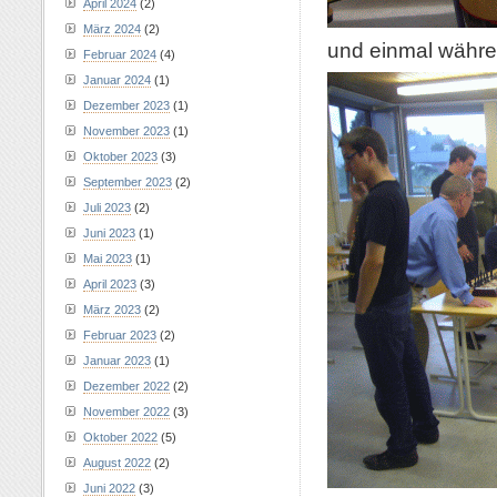
April 2024
(2)
März 2024
(2)
und einmal währe
Februar 2024
(4)
Januar 2024
(1)
Dezember 2023
(1)
November 2023
(1)
Oktober 2023
(3)
September 2023
(2)
Juli 2023
(2)
Juni 2023
(1)
Mai 2023
(1)
April 2023
(3)
März 2023
(2)
Februar 2023
(2)
Januar 2023
(1)
Dezember 2022
(2)
November 2022
(3)
Oktober 2022
(5)
August 2022
(2)
Juni 2022
(3)