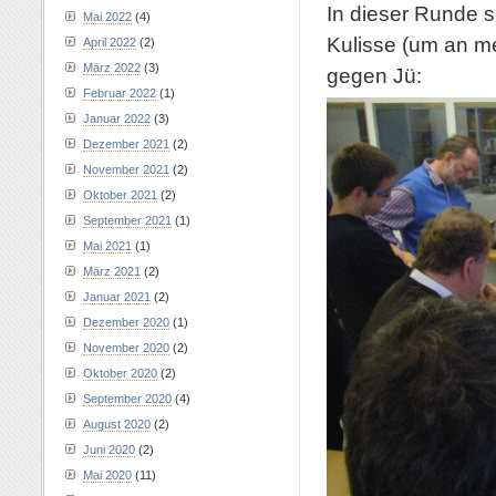
In dieser Runde s
Mai 2022
(4)
Kulisse (um an m
April 2022
(2)
März 2022
(3)
gegen Jü:
Februar 2022
(1)
Januar 2022
(3)
Dezember 2021
(2)
November 2021
(2)
Oktober 2021
(2)
September 2021
(1)
Mai 2021
(1)
März 2021
(2)
Januar 2021
(2)
Dezember 2020
(1)
November 2020
(2)
Oktober 2020
(2)
September 2020
(4)
August 2020
(2)
Juni 2020
(2)
Mai 2020
(11)