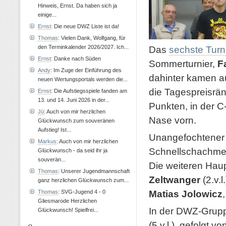
Hinweis, Ernst. Da haben sich ja
einige...
Ernst
: Die neue DWZ Liste ist da!
Thomas
: Vielen Dank, Wolfgang, für
den Terminkalender 2026/2027. Ich...
Das
sechste Turn
Ernst
: Danke nach Süden
Sommerturnier,
F
Andy
: Im Zuge der Einführung des
dahinter kamen 
neuen Wertungsportals werden die...
die Tagespreisrä
Ernst
: Die Aufstiegsspiele fanden am
13. und 14. Juni 2026 in der...
Punkten, in der 
Jü
: Auch von mir herzlichen
Nase vorn.
Glückwunsch zum souveränen
Aufstieg! Ist...
Unangefochtene
Markus
: Auch von mir herzlichen
Schnellschachmei
Glückwunsch - da seid ihr ja
souverän...
Die weiteren Hau
Thomas
: Unserer Jugendmannschaft
Zeltwanger
(2.v.l
ganz herzlichen Glückwunsch zum...
Matias Jolowicz
Thomas
: SVG-Jugend 4 - 0
Gliesmarode Herzlichen
In der DWZ-Grupp
Glückwunsch! Spielfrei...
(5.v.l.), gefolgt v