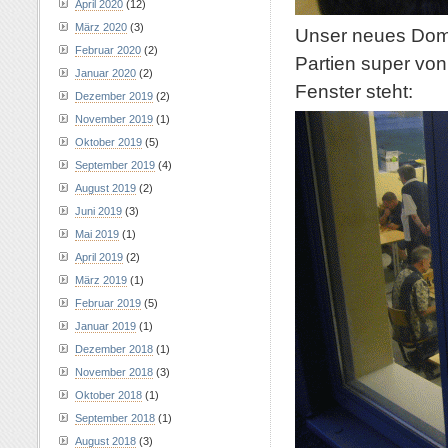
April 2020
(12)
März 2020
(3)
Unser neues Domiz
Februar 2020
(2)
Partien super vo
Januar 2020
(2)
Fenster steht:
Dezember 2019
(2)
November 2019
(1)
Oktober 2019
(5)
September 2019
(4)
August 2019
(2)
Juni 2019
(3)
Mai 2019
(1)
April 2019
(2)
März 2019
(1)
Februar 2019
(5)
Januar 2019
(1)
Dezember 2018
(1)
November 2018
(3)
Oktober 2018
(1)
September 2018
(1)
August 2018
(3)