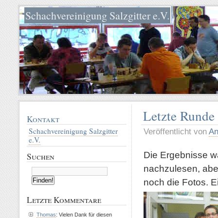
Schachvereinigung Salzgitter e.V.
Letzte Runde
Kontakt
Schachvereinigung Salzgitter
Veröffentlicht von
An
e.V.
Die Ergebnisse w
Suchen
nachzulesen, abe
noch die Fotos. Ei
Letzte Kommentare
Thomas
: Vielen Dank für diesen