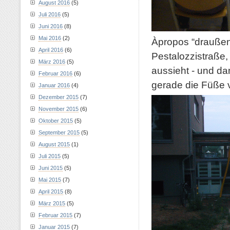
August 2016
(5)
Juli 2016
(5)
Juni 2016
(8)
Mai 2016
(2)
Àpropos “draußen”
April 2016
(6)
Pestalozzistraße
März 2016
(5)
aussieht - und da
Februar 2016
(6)
gerade die Füße v
Januar 2016
(4)
Dezember 2015
(7)
November 2015
(6)
Oktober 2015
(5)
September 2015
(5)
August 2015
(1)
Juli 2015
(5)
Juni 2015
(5)
Mai 2015
(7)
April 2015
(8)
März 2015
(5)
Februar 2015
(7)
Januar 2015
(7)