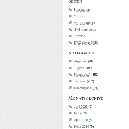
Seiten
Impressum
Verein
Vereinsturniere
SVG unterwegs
Termine
DWZ (beim DSB)
Kategorien
Allgemein
(498)
Jugend
(189)
Mannschaft
(351)
Turniere
(232)
Überregional
(21)
Monatsarchive
Juni 2026
(2)
Mai 2026
(3)
April 2026
(5)
März 2026
(5)