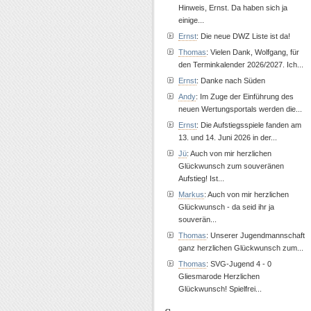
Hinweis, Ernst. Da haben sich ja
einige...
Ernst
: Die neue DWZ Liste ist da!
Thomas
: Vielen Dank, Wolfgang, für
den Terminkalender 2026/2027. Ich...
Ernst
: Danke nach Süden
Andy
: Im Zuge der Einführung des
neuen Wertungsportals werden die...
Ernst
: Die Aufstiegsspiele fanden am
13. und 14. Juni 2026 in der...
Jü
: Auch von mir herzlichen
Glückwunsch zum souveränen
Aufstieg! Ist...
Markus
: Auch von mir herzlichen
Glückwunsch - da seid ihr ja
souverän...
Thomas
: Unserer Jugendmannschaft
ganz herzlichen Glückwunsch zum...
Thomas
: SVG-Jugend 4 - 0
Gliesmarode Herzlichen
Glückwunsch! Spielfrei...