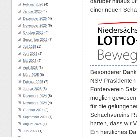
darüber hinaus und
Februar 2026
(4)
einer neuen Schac
Januar 2026
(4)
Dezember 2025
(4)
November 2025
(6)
Oktober 2025
(4)
September 2025
(7)
Juli 2025
(1)
Juni 2025
(2)
Mai 2025
(2)
April 2025
(3)
Besonderer Dank g
März 2025
(6)
NSV-Präsidenten 
Februar 2025
(7)
Förderverein Salz
Januar 2025
(6)
Dezember 2024
(5)
möglich gewesen 
November 2024
(4)
für die gelungen
Oktober 2024
(2)
Schachvereins Re
September 2024
(7)
hatten, dass wir 
August 2024
(1)
Ein herzliches D
Juni 2024
(1)