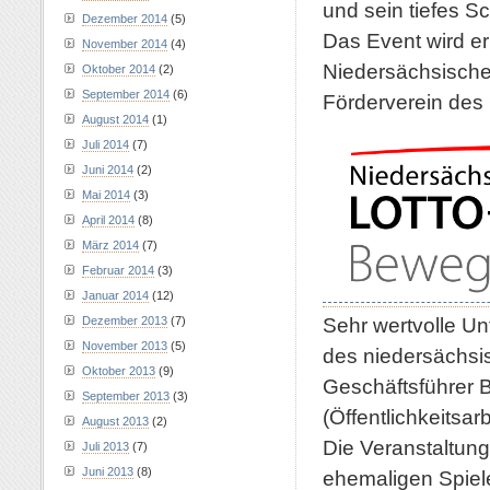
und sein tiefes S
Dezember 2014
(5)
Das Event wird e
November 2014
(4)
Niedersächsische
Oktober 2014
(2)
September 2014
(6)
Förderverein des
August 2014
(1)
Juli 2014
(7)
Juni 2014
(2)
Mai 2014
(3)
April 2014
(8)
März 2014
(7)
Februar 2014
(3)
Januar 2014
(12)
Sehr wertvolle U
Dezember 2013
(7)
November 2013
(5)
des niedersächsi
Oktober 2013
(9)
Geschäftsführer 
September 2013
(3)
(Öffentlichkeitsarb
August 2013
(2)
Die Veranstaltung
Juli 2013
(7)
Juni 2013
(8)
ehemaligen Spiel