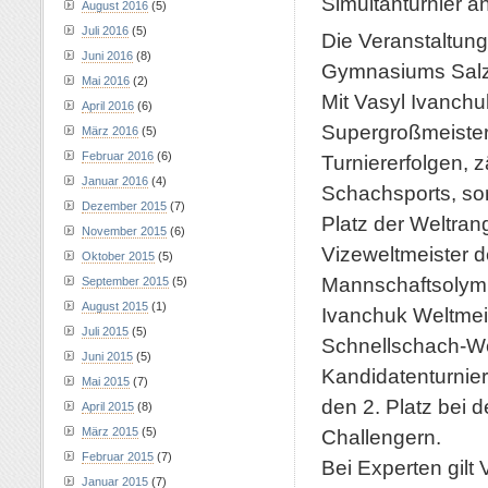
Simultanturnier a
August 2016
(5)
Juli 2016
(5)
Die Veranstaltung
Juni 2016
(8)
Gymnasiums Salzgi
Mai 2016
(2)
Mit Vasyl Ivanchu
April 2016
(6)
Supergroßmeister
März 2016
(5)
Februar 2016
(6)
Turniererfolgen, z
Januar 2016
(4)
Schachsports, son
Dezember 2015
(7)
Platz der Weltran
November 2015
(6)
Vizeweltmeister 
Oktober 2015
(5)
Mannschaftsolymp
September 2015
(5)
August 2015
(1)
Ivanchuk Weltmeis
Juli 2015
(5)
Schnellschach-Wel
Juni 2015
(5)
Kandidatenturnier
Mai 2015
(7)
den 2. Platz bei 
April 2015
(8)
Challengern.
März 2015
(5)
Februar 2015
(7)
Bei Experten gilt
Januar 2015
(7)