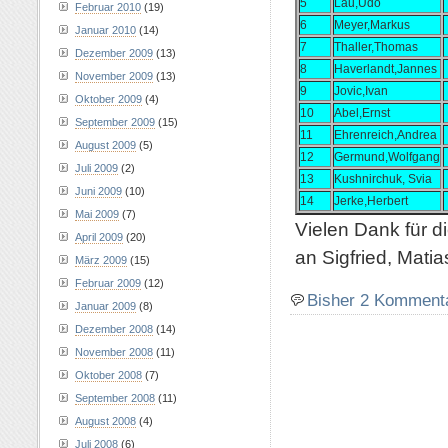
5
Lau,Udo
Februar 2010
(19)
6
Meyer,Markus
Januar 2010
(14)
7
Thaller,Thomas
Dezember 2009
(13)
8
Haverlandt,Jannes
November 2009
(13)
9
Jovic,Ivan
Oktober 2009
(4)
10
Abel,Ernst
September 2009
(15)
11
Ehrenreich,Andrea
August 2009
(5)
12
Germund,Wolfgang
Juli 2009
(2)
13
Kushnirchuk, Svia
Juni 2009
(10)
14
Jerke,Herbert
Mai 2009
(7)
Vielen Dank für 
April 2009
(20)
an Sigfried, Matia
März 2009
(15)
Februar 2009
(12)
Bisher 2 Komment
Januar 2009
(8)
Dezember 2008
(14)
November 2008
(11)
Oktober 2008
(7)
September 2008
(11)
August 2008
(4)
Juli 2008
(6)