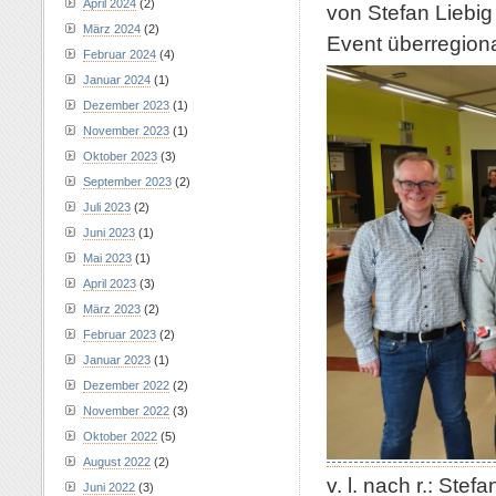
April 2024
(2)
von Stefan Liebig
März 2024
(2)
Event überregiona
Februar 2024
(4)
Januar 2024
(1)
Dezember 2023
(1)
November 2023
(1)
Oktober 2023
(3)
September 2023
(2)
Juli 2023
(2)
Juni 2023
(1)
Mai 2023
(1)
April 2023
(3)
März 2023
(2)
Februar 2023
(2)
Januar 2023
(1)
Dezember 2022
(2)
November 2022
(3)
Oktober 2022
(5)
August 2022
(2)
v. l. nach r.: Ste
Juni 2022
(3)