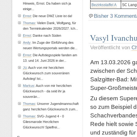
Hinweis, Ernst. Da haben sich ja
Bezirksstaffel A
SC Lang
einige...
Bisher 3 Komment
Ernst
: Die neue DWZ Liste ist da!
Thomas
: Vielen Dank, Wolfgang, für
den Terminkalender 2026/2027. Ich...
Vasyl Ivanchu
Ernst
: Danke nach Süden
Andy
: Im Zuge der Einführung des
Veröffentlicht von
Ch
neuen Wertungsportals werden die...
Ernst
: Die Aufstiegsspiele fanden am
Am 13.03.2026 gab
13. und 14. Juni 2026 in der...
Jü
: Auch von mir herzlichen
zwischen der Sch
Glückwunsch zum souveränen
Salzgitter-Bad: M
Aufstieg! Ist...
Markus
: Auch von mir herzlichen
Super-Großmeiste
Glückwunsch - da seid ihr ja
Zu diesem Supere
souverän...
Thomas
: Unserer Jugendmannschaft
so zum Beispiel d
ganz herzlichen Glückwunsch zum...
Schachverbandes J
Thomas
: SVG-Jugend 4 - 0
Gliesmarode Herzlichen
Rede hielt sowie 
Glückwunsch! Spielfrei...
und zuständig für