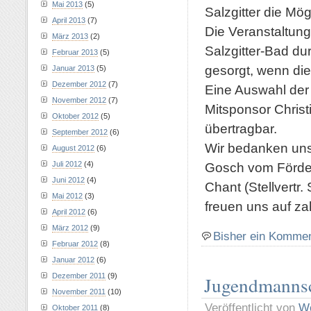
Mai 2013
(5)
Salzgitter die Mö
April 2013
(7)
Die Veranstaltung
März 2013
(2)
Salzgitter-Bad dur
Februar 2013
(5)
gesorgt, wenn die
Januar 2013
(5)
Dezember 2012
(7)
Eine Auswahl der 
November 2012
(7)
Mitsponsor Christ
Oktober 2012
(5)
übertragbar.
September 2012
(6)
Wir bedanken uns
August 2012
(6)
Juli 2012
(4)
Gosch vom Förder
Juni 2012
(4)
Chant (Stellvertr
Mai 2012
(3)
freuen uns auf za
April 2012
(6)
März 2012
(9)
Bisher ein Komme
Februar 2012
(8)
Januar 2012
(6)
Dezember 2011
(9)
Jugendmannsc
November 2011
(10)
Veröffentlicht von
Wo
Oktober 2011
(8)