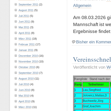
Allgemein
September 2011
(2)
August 2011
(5)
Juli 2011
(5)
Am 08.03.2026 gib
Juni 2011
(9)
Mannschaft ist w
Mai 2011
(3)
Ergebnisse findet 
April 2011
(8)
März 2011
(18)
Bisher ein Komme
Februar 2011
(17)
Januar 2011
(9)
Dezember 2010
(16)
Vereinsschnel
November 2010
(10)
Veröffentlicht von
Wo
Oktober 2010
(6)
September 2010
(7)
August 2010
(11)
Rangliste: Stand nach der
Juli 2010
(4)
Rang
Teilnehmer
1
Lau,Siegfried
Juni 2010
(8)
2
Jolowicz,Matias,D
Mai 2010
(4)
3
Buchweitz,Jörg
April 2010
(9)
4
Graf,Joachim
März 2010
(11)