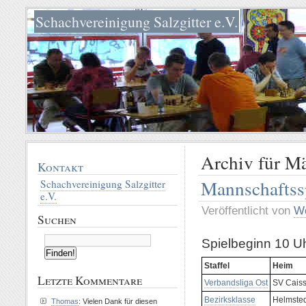
Schachvereinigung Salzgitter e.V.
Archiv für M
Kontakt
Mannschaftss
Schachvereinigung Salzgitter
e.V.
Veröffentlicht von
Wo
Suchen
Spielbeginn 10 U
Staffel
Heim
Letzte Kommentare
Verbandsliga Ost
SV Caiss
Bezirksklasse
Helmsted
Thomas
: Vielen Dank für diesen