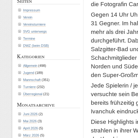
Seiten
die Fotografin Ca
Impressum
Gegen 14 Uhr Uhr
Verein
31 Gegner. Im hal
Vereinsturniere
mehr als drei Jah
SVG unterwegs
Termine
durchgeführt. Da
DWZ (beim DSB)
Salzgitter-Bad u
Kategorien
Schachmitglieder
Norden und Süden
Allgemein
(498)
Jugend
(189)
den Super-Großme
Mannschaft
(351)
Jede Spielerin / 
Turniere
(232)
versuchte sein B
Überregional
(21)
bereits frühzeiti
Monatsarchive
Ivanchuk eindruck
Juni 2026
(2)
Diese Highlights 
Mai 2026
(3)
April 2026
(5)
strahlen in ihrer
März 2026
(5)