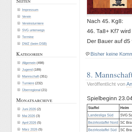
Seiten
Impressum
Verein
Nach 45. Kg8:
Vereinsturniere
46. Ta8+ Kf7 wird
SVG unterwegs
Termine
Der Bauer auf d5 
DWZ (beim DSB)
Kategorien
Bisher keine Kom
Allgemein
(498)
Jugend
(189)
8. Mannschaft
Mannschaft
(351)
Veröffentlicht von
An
Turniere
(232)
Überregional
(21)
Spielbeginn 23.0
Monatsarchive
Staffel
Heim
Juni 2026
(2)
Landesliga Süd
SVG Sal
Mai 2026
(3)
Bezirksstaffel Nord
SC Bra
April 2026
(5)
März 2026
(5)
Bezirksstaffel Süd
SC Bra