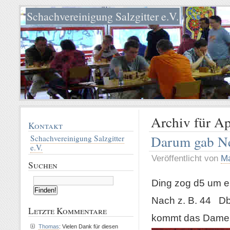
Schachvereinigung Salzgitter e.V.
Archiv für Ap
Kontakt
Darum gab Ne
Schachvereinigung Salzgitter
e.V.
Veröffentlicht von
Ma
Suchen
Ding zog d5 um e
Nach z. B. 44 Db
Letzte Kommentare
kommt das Damen
Thomas
: Vielen Dank für diesen