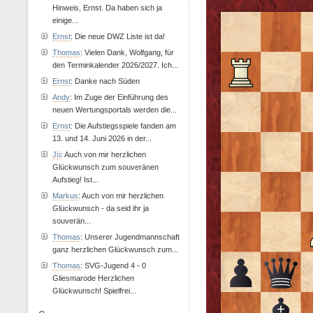
Hinweis, Ernst. Da haben sich ja
einige...
Ernst
: Die neue DWZ Liste ist da!
Thomas
: Vielen Dank, Wolfgang, für
den Terminkalender 2026/2027. Ich...
Ernst
: Danke nach Süden
Andy
: Im Zuge der Einführung des
neuen Wertungsportals werden die...
Ernst
: Die Aufstiegsspiele fanden am
13. und 14. Juni 2026 in der...
Jü
: Auch von mir herzlichen
Glückwunsch zum souveränen
Aufstieg! Ist...
Markus
: Auch von mir herzlichen
Glückwunsch - da seid ihr ja
souverän...
Thomas
: Unserer Jugendmannschaft
ganz herzlichen Glückwunsch zum...
Thomas
: SVG-Jugend 4 - 0
Gliesmarode Herzlichen
Glückwunsch! Spielfrei...