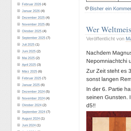
Februar 2026
(4)
Bisher ein Komme
Januar 2026
(4)
Dezember 2025
(4)
November 2025
(6)
Wer Weltmeist
Oktober 2025
(4)
Veröffentlicht von
Ma
September 2025
(7)
Juli 2025
(1)
Nachdem Magnus C
Juni 2025
(2)
Mai 2025
(2)
Nepomniachtchi u
April 2025
(3)
Zur Zeit steht es
März 2025
(6)
sonst langen Remi
Februar 2025
(7)
Januar 2025
(6)
In der 6. Partie 
Dezember 2024
(5)
seinen Gunsten. I
November 2024
(4)
d5!!
Oktober 2024
(2)
September 2024
(7)
August 2024
(1)
Juni 2024
(1)