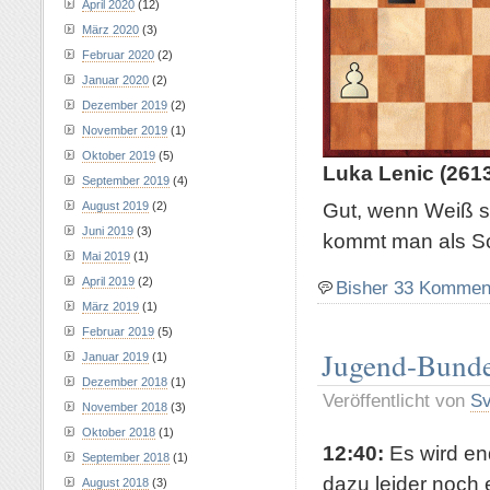
April 2020
(12)
März 2020
(3)
Februar 2020
(2)
Januar 2020
(2)
Dezember 2019
(2)
November 2019
(1)
Oktober 2019
(5)
Luka Lenic (2613
September 2019
(4)
Gut, wenn Weiß so
August 2019
(2)
Juni 2019
(3)
kommt man als Sc
Mai 2019
(1)
April 2019
(2)
Bisher 33 Kommen
März 2019
(1)
Februar 2019
(5)
Jugend-Bunde
Januar 2019
(1)
Dezember 2018
(1)
Veröffentlicht von
S
November 2018
(3)
Oktober 2018
(1)
12:40:
Es wird en
September 2018
(1)
dazu leider noch
August 2018
(3)