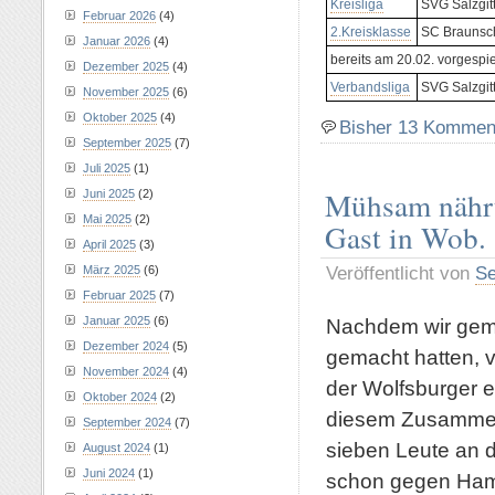
Kreisliga
SVG Salzgit
Februar 2026
(4)
2.Kreisklasse
SC Braunsc
Januar 2026
(4)
bereits am 20.02. vorgespie
Dezember 2025
(4)
Verbandsliga
SVG Salzgitt
November 2025
(6)
Oktober 2025
(4)
Bisher 13 Kommen
September 2025
(7)
Juli 2025
(1)
Mühsam nährt
Juni 2025
(2)
Mai 2025
(2)
Gast in Wob.
April 2025
(3)
Veröffentlicht von
Se
März 2025
(6)
Februar 2025
(7)
Nachdem wir geme
Januar 2025
(6)
Dezember 2024
(5)
gemacht hatten, 
November 2024
(4)
der Wolfsburger e
Oktober 2024
(2)
diesem Zusammenh
September 2024
(7)
sieben Leute an d
August 2024
(1)
Juni 2024
(1)
schon gegen Hamel