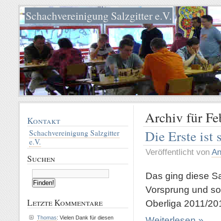
Schachvereinigung Salzgitter e.V.
Archiv für Fe
Kontakt
Die Erste ist
Schachvereinigung Salzgitter
e.V.
Veröffentlicht von
An
Suchen
Das ging diese S
Vorsprung und so
Letzte Kommentare
Oberliga 2011/201
Thomas
: Vielen Dank für diesen
Weiterlesen »