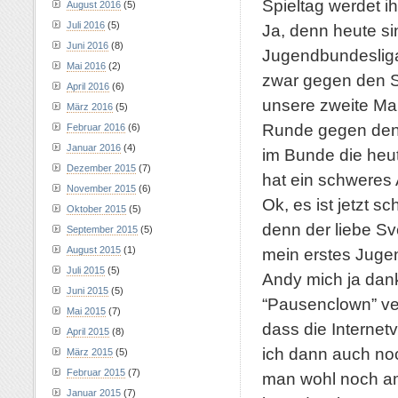
Spieltag werdet i
August 2016
(5)
Juli 2016
(5)
Ja, denn heute si
Juni 2016
(8)
Jugendbundesliga
Mai 2016
(2)
zwar gegen den S
April 2016
(6)
unsere zweite Ma
März 2016
(5)
Runde gegen den 
Februar 2016
(6)
Januar 2016
(4)
im Bunde die heu
Dezember 2015
(7)
hat ein schweres
November 2015
(6)
Ok, es ist jetzt s
Oktober 2015
(5)
denn der liebe Sv
September 2015
(5)
mein erstes Juge
August 2015
(1)
Juli 2015
(5)
Andy mich ja dan
Juni 2015
(5)
“Pausenclown” ver
Mai 2015
(7)
dass die Internet
April 2015
(8)
ich dann auch no
März 2015
(5)
Februar 2015
(7)
man wohl noch am 
Januar 2015
(7)