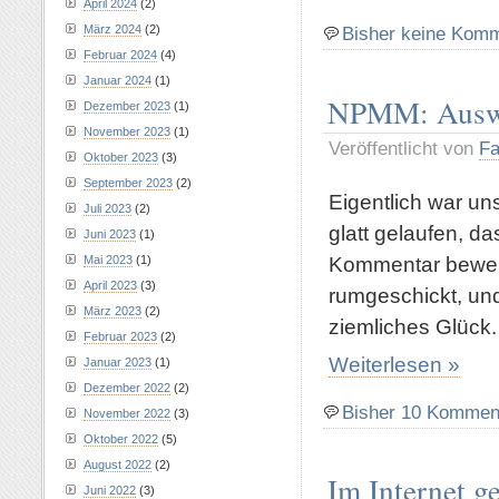
April 2024
(2)
März 2024
(2)
Bisher keine Kom
Februar 2024
(4)
Januar 2024
(1)
NPMM: Auswär
Dezember 2023
(1)
November 2023
(1)
Veröffentlicht von
Fa
Oktober 2023
(3)
September 2023
(2)
Eigentlich war u
Juli 2023
(2)
glatt gelaufen, 
Juni 2023
(1)
Kommentar bewend
Mai 2023
(1)
April 2023
(3)
rumgeschickt, und
März 2023
(2)
ziemliches Glück.
Februar 2023
(2)
Weiterlesen »
Januar 2023
(1)
Dezember 2022
(2)
Bisher 10 Kommen
November 2022
(3)
Oktober 2022
(5)
August 2022
(2)
Im Internet g
Juni 2022
(3)