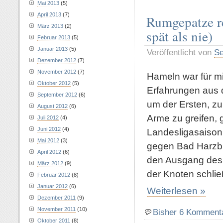
Mai 2013
(5)
April 2013
(7)
Rumgepatze r
März 2013
(2)
spät als nie)
Februar 2013
(5)
Januar 2013
(5)
Veröffentlicht von
Se
Dezember 2012
(7)
November 2012
(7)
Hameln war für mi
Oktober 2012
(5)
Erfahrungen aus d
September 2012
(6)
um der Ersten, zu
August 2012
(6)
Arme zu greifen, 
Juli 2012
(4)
Juni 2012
(4)
Landesligasaison
Mai 2012
(3)
gegen Bad Harzbur
April 2012
(6)
den Ausgang des
März 2012
(9)
der Knoten schlie
Februar 2012
(8)
Januar 2012
(6)
Weiterlesen »
Dezember 2011
(9)
November 2011
(10)
Bisher 6 Komment
Oktober 2011
(8)