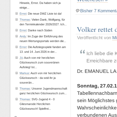
Hinweis, Ernst. Da haben sich ja
einige...
Bisher 7 Komment
Ernst
: Die neue DWZ Liste ist da!
Thomas
: Vielen Dank, Wolfgang, für
den Terminkalender 2026/2027. Ich...
Volker rettet 
Ernst
: Danke nach Süden
Andy
: Im Zuge der Einführung des
Veröffentlicht von
Mi
neuen Wertungsportals werden die...
Ernst
: Die Aufstiegsspiele fanden am
13. und 14. Juni 2026 in der...
Ich liebe die
Jü
: Auch von mir herzlichen
Erreichbare z
Glückwunsch zum souveränen
Aufstieg! Ist...
Dr. EMANUEL L
Markus
: Auch von mir herzlichen
Glückwunsch - da seid ihr ja
souverän...
Sonntag, 27.02.1
Thomas
: Unserer Jugendmannschaft
Tabellennachbarn 
ganz herzlichen Glückwunsch zum...
sein Möglichstes 
Thomas
: SVG-Jugend 4 - 0
Gliesmarode Herzlichen
Wahrscheinlichke
Glückwunsch! Spielfrei...
verbundenen Auss