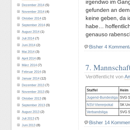
irgendwo im Gang 
Dezember 2014
(5)
gefunden an dem i
November 2014
(4)
keine geben, da i
Oktober 2014
(2)
habe… hoffentlic
September 2014
(6)
August 2014
(1)
genauso rabensc
Juli 2014
(7)
Juni 2014
(2)
Bisher 4 Komment
Mai 2014
(3)
April 2014
(8)
7. Mannschaft
März 2014
(7)
Februar 2014
(3)
Veröffentlicht von
An
Januar 2014
(12)
Dezember 2013
(7)
Staffel
Heim
November 2013
(5)
Jugend-Bundesliga
SVG Sa
Oktober 2013
(9)
NSV-Viererpokal
SK Un
September 2013
(3)
Verbandsliga
SVG Sa
August 2013
(2)
Juli 2013
(7)
Bisher 14 Kommen
Juni 2013
(8)