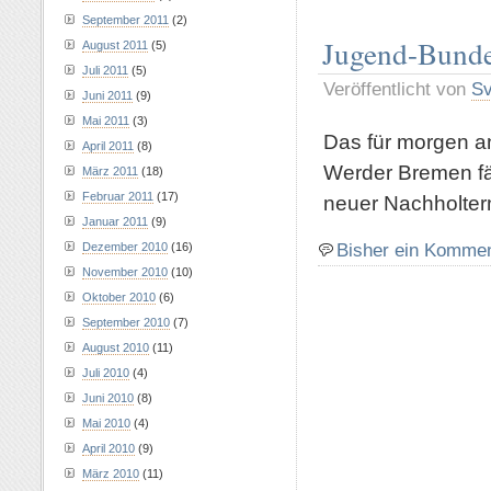
September 2011
(2)
Jugend-Bunde
August 2011
(5)
Juli 2011
(5)
Veröffentlicht von
S
Juni 2011
(9)
Mai 2011
(3)
Das für morgen a
April 2011
(8)
Werder Bremen fäl
März 2011
(18)
Februar 2011
(17)
neuer Nachholterm
Januar 2011
(9)
Bisher ein Komme
Dezember 2010
(16)
November 2010
(10)
Oktober 2010
(6)
September 2010
(7)
August 2010
(11)
Juli 2010
(4)
Juni 2010
(8)
Mai 2010
(4)
April 2010
(9)
März 2010
(11)