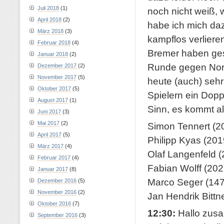
Juli 2018
(1)
noch nicht weiß, 
April 2018
(2)
habe ich mich daz
März 2018
(3)
kampflos verliere
Februar 2018
(4)
Bremer haben ges
Januar 2018
(2)
Runde gegen Nordh
Dezember 2017
(2)
November 2017
(5)
heute (auch) sehr
Oktober 2017
(5)
Spielern ein Dopp
August 2017
(1)
Sinn, es kommt a
Juni 2017
(3)
Mai 2017
(2)
Simon Tennert (2
April 2017
(5)
Philipp Kyas (2019
März 2017
(4)
Olaf Langenfeld (
Februar 2017
(4)
Fabian Wolff (202
Januar 2017
(8)
Marco Seger (147
Dezember 2016
(5)
November 2016
(2)
Jan Hendrik Bittne
Oktober 2016
(7)
12:30:
Hallo zusa
September 2016
(3)