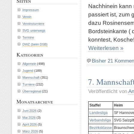
Seiten
Nachhinein kann m
Impressum
passiert ist, zum
Verein
dazu Rosinensemme
Vereinsturniere
Bordsteinkante (
SVG unterwegs
Termine
konntest, Kosche!
DWZ (beim DSB)
Weiterlesen »
Kategorien
Bisher 21 Kommen
Allgemein
(498)
Jugend
(189)
Mannschaft
(351)
7. Mannschaft
Turniere
(232)
Veröffentlicht von
An
Überregional
(21)
Monatsarchive
Staffel
Heim
Juni 2026
(2)
Landesliga
SF Hannover
Mai 2026
(3)
Verbandsliga
SVG Salzgitte
April 2026
(5)
Bezirksklasse
Braunschwei
März 2026
(5)