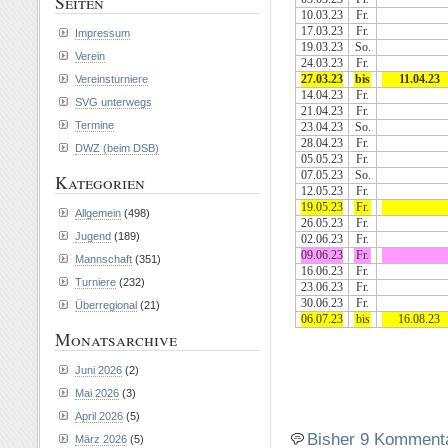
Seiten
10.03.23
Fr.
17.03.23
Fr.
Impressum
19.03.23
So.
Verein
24.03.23
Fr.
27.03.23
bis
11.04.23
Vereinsturniere
14.04.23
Fr.
SVG unterwegs
21.04.23
Fr.
Termine
23.04.23
So.
28.04.23
Fr.
DWZ (beim DSB)
05.05.23
Fr.
07.05.23
So.
Kategorien
12.05.23
Fr.
19.05.23
Fr.
Allgemein
(498)
26.05.23
Fr.
Jugend
(189)
02.06.23
Fr.
09.06.23
Fr.
Mannschaft
(351)
16.06.23
Fr.
Turniere
(232)
23.06.23
Fr.
30.06.23
Fr.
Überregional
(21)
06.07.23
bis
16.08.23
Monatsarchive
Juni 2026
(2)
Mai 2026
(3)
April 2026
(5)
Bisher 9 Komment
März 2026
(5)