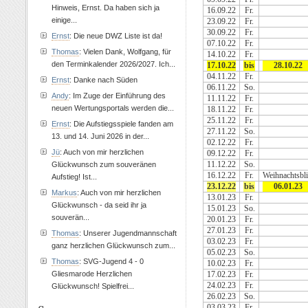
Hinweis, Ernst. Da haben sich ja
16.09.22
Fr.
einige...
23.09.22
Fr.
30.09.22
Fr.
Ernst
: Die neue DWZ Liste ist da!
07.10.22
Fr.
Thomas
: Vielen Dank, Wolfgang, für
14.10.22
Fr.
den Terminkalender 2026/2027. Ich...
17.10.22
bis
28.10.22
04.11.22
Fr.
Ernst
: Danke nach Süden
06.11.22
So.
Andy
: Im Zuge der Einführung des
11.11.22
Fr.
neuen Wertungsportals werden die...
18.11.22
Fr.
25.11.22
Fr.
Ernst
: Die Aufstiegsspiele fanden am
27.11.22
So.
13. und 14. Juni 2026 in der...
02.12.22
Fr.
Jü
: Auch von mir herzlichen
09.12.22
Fr.
11.12.22
So.
Glückwunsch zum souveränen
16.12.22
Fr.
Weihnachtsbli
Aufstieg! Ist...
23.12.22
bis
06.01.23
Markus
: Auch von mir herzlichen
13.01.23
Fr.
Glückwunsch - da seid ihr ja
15.01.23
So.
souverän...
20.01.23
Fr.
27.01.23
Fr.
Thomas
: Unserer Jugendmannschaft
03.02.23
Fr.
ganz herzlichen Glückwunsch zum...
05.02.23
So.
Thomas
: SVG-Jugend 4 - 0
10.02.23
Fr.
Gliesmarode Herzlichen
17.02.23
Fr.
24.02.23
Fr.
Glückwunsch! Spielfrei...
26.02.23
So.
03.03.23
Fr.