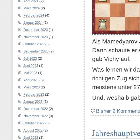
April 2024
(2)
März 2024
(2)
Februar 2024
(4)
Januar 2024
(1)
Dezember 2023
(1)
November 2023
(1)
Als Mamedyarov a
Oktober 2023
(3)
Dann schaute er 
September 2023
(2)
gab Vichy auf.
Juli 2023
(2)
Juni 2023
(1)
Was lernen wir da
Mai 2023
(1)
richtigen Zug sic
April 2023
(3)
meistens unter 
März 2023
(2)
Februar 2023
(2)
Und, weshalb ga
Januar 2023
(1)
Dezember 2022
(2)
Bisher 2 Komment
November 2022
(3)
Oktober 2022
(5)
Jahreshauptv
August 2022
(2)
Juni 2022
(3)