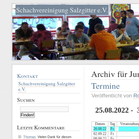
Schachvereinigung Salzgitter e.V.
Archiv für Ju
Kontakt
Termine
Schachvereinigung Salzgitter
e.V.
Veröffentlicht von
Ro
Suchen
25.08.2022 - 
Datum
Tag
Veranstaltun
Letzte Kommentare
26.08.22
Fr.
02.09.22
Fr.
Thomas
: Vielen Dank für diesen
09.09.22
Fr.