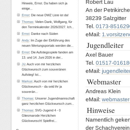
Robert Lau
Hinweis, Ernst. Da haben sich ja
einige...
An der Petrikirche
Ernst
: Die neue DWZ Liste ist da!
38239 Salzgitter
Thomas
: Vielen Dank, Wolfgang, für
Tel.
0173-851629
den Terminkalender 2026/2027. Ich...
eMail:
1.vorsitze
Ernst
: Danke nach Süden
Andy
: Im Zuge der Einführung des
Jugendleiter
neuen Wertungsportals werden die...
Ernst
: Die Aufstiegsspiele fanden am
Axel Bauer
13. und 14. Juni 2026 in der...
Tel.
01517-01618
Jü
: Auch von mir herzlichen
Glückwunsch zum souveränen
eMail:
jugendleite
Aufstieg! Ist...
Webmaster
Markus
: Auch von mir herzlichen
Glückwunsch - da seid ihr ja
Andreas Klein
souverän...
eMail:
webmaster@
Thomas
: Unserer Jugendmannschaft
ganz herzlichen Glückwunsch zum...
Hinweise
Thomas
: SVG-Jugend 4 - 0
Gliesmarode Herzlichen
Namentlich geken
Glückwunsch! Spielfrei...
der Schachvereinig