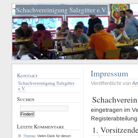
Schachvereinigung Salzgitter e.V.
Impressum
Kontakt
Schachvereinigung Salzgitter
Veröffentlicht von
An
e.V.
Schachvereini
Suchen
eingetragen im Ve
Registerabteilung 
Letzte Kommentare
1. Vorsitzend
Thomas
: Vielen Dank für diesen