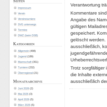
Seiten
Verantwortung träg
Impressum
Kommentare sind o
Verein
Angabe des Name
Vereinsturniere
SVG unterwegs
gültigen Mailadr
Termine
gespeichert. Kom
DWZ (beim DSB)
gelöscht werden.
Kategorien
ausschließlich, 
Allgemein
(498)
jugendgefährende 
Jugend
(189)
Urheberrechtsver
Mannschaft
(351)
Trotz sorgfältiger
Turniere
(232)
Überregional
(21)
die Inhalte extern
Monatsarchive
ausschließlich der
Juni 2026
(2)
Mai 2026
(3)
April 2026
(5)
März 2026
(5)