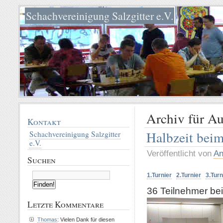
Schachvereinigung Salzgitter e.V.
Archiv für A
Kontakt
Halbzeit bei
Schachvereinigung Salzgitter
e.V.
Veröffentlicht von
An
Suchen
1.Turnier
2.Turnier
3.Turn
36 Teilnehmer bei
Letzte Kommentare
Thomas
: Vielen Dank für diesen