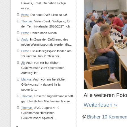
Hinweis, Ernst. Da haben sich ja
einige...
Ernst
: Die neue DWZ Liste ist da!
Thomas
: Vielen Dank, Wolfgang, für
den Terminkalender 2026/2027. Ich...
Ernst
: Danke nach Süden
Andy
: Im Zuge der Einführung des
neuen Wertungsportals werden die...
Ernst
: Die Aufstiegsspiele fanden am
13. und 14. Juni 2026 in der...
Jü
: Auch von mir herzlichen
Glückwunsch zum souveränen
Aufstieg! Ist...
Markus
: Auch von mir herzlichen
Glückwunsch - da seid ihr ja
souverän...
Alle weiteren Fo
Thomas
: Unserer Jugendmannschaft
ganz herzlichen Glückwunsch zum...
Weiterlesen »
Thomas
: SVG-Jugend 4 - 0
Gliesmarode Herzlichen
Bisher 10 Kommen
Glückwunsch! Spielfrei...