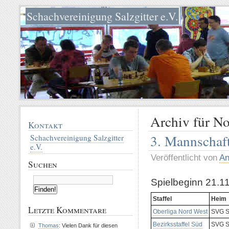
Schachvereinigung Salzgitter e.V.
Archiv für N
Kontakt
3. Mannschaft
Schachvereinigung Salzgitter
e.V.
Veröffentlicht von
An
Suchen
Spielbeginn 21.1
Staffel
Heim
Letzte Kommentare
Oberliga Nord West
SVG Sa
Bezirksstaffel Süd
SVG Sa
Thomas
: Vielen Dank für diesen