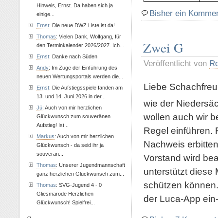
Hinweis, Ernst. Da haben sich ja
Bisher ein Komme
einige...
Ernst
: Die neue DWZ Liste ist da!
Thomas
: Vielen Dank, Wolfgang, für
Zwei G
den Terminkalender 2026/2027. Ich...
Ernst
: Danke nach Süden
Veröffentlicht von
Ro
Andy
: Im Zuge der Einführung des
neuen Wertungsportals werden die...
Liebe Schachfreu
Ernst
: Die Aufstiegsspiele fanden am
13. und 14. Juni 2026 in der...
wie der Niedersä
Jü
: Auch von mir herzlichen
wollen auch wir 
Glückwunsch zum souveränen
Aufstieg! Ist...
Regel einführen. 
Markus
: Auch von mir herzlichen
Nachweis erbitte
Glückwunsch - da seid ihr ja
souverän...
Vorstand wird be
Thomas
: Unserer Jugendmannschaft
unterstützt diese
ganz herzlichen Glückwunsch zum...
schützen können. 
Thomas
: SVG-Jugend 4 - 0
Gliesmarode Herzlichen
der Luca-App ein-
Glückwunsch! Spielfrei...