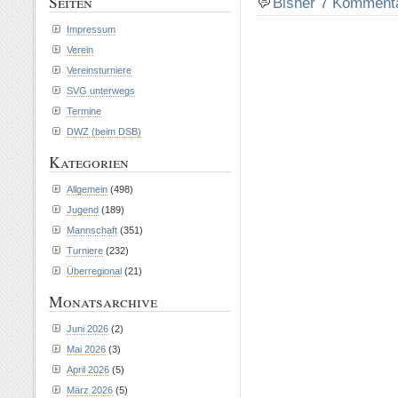
Seiten
Bisher 7 Komment
Impressum
Verein
Vereinsturniere
SVG unterwegs
Termine
DWZ (beim DSB)
Kategorien
Allgemein
(498)
Jugend
(189)
Mannschaft
(351)
Turniere
(232)
Überregional
(21)
Monatsarchive
Juni 2026
(2)
Mai 2026
(3)
April 2026
(5)
März 2026
(5)