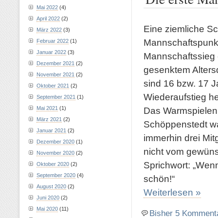
Mai 2022
(4)
April 2022
(2)
Eine ziemliche Sc
März 2022
(3)
Mannschaftspunkte
Februar 2022
(1)
Januar 2022
(3)
Mannschaftssieg d
Dezember 2021
(2)
gesenktem Alters
November 2021
(2)
sind 16 bzw. 17 Ja
Oktober 2021
(2)
Wiederaufstieg h
September 2021
(1)
Mai 2021
(1)
Das Warmspielen 
März 2021
(2)
Schöppenstedt war
Januar 2021
(2)
immerhin drei Mit
Dezember 2020
(1)
nicht vom gewünsc
November 2020
(2)
Sprichwort: „Wenn
Oktober 2020
(2)
September 2020
(4)
schön!“
August 2020
(2)
Weiterlesen »
Juni 2020
(2)
Mai 2020
(11)
Bisher 5 Komment