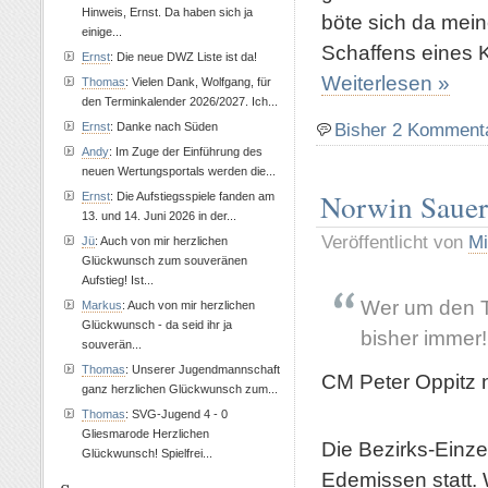
Hinweis, Ernst. Da haben sich ja
böte sich da mei
einige...
Schaffens eines 
Ernst
: Die neue DWZ Liste ist da!
Weiterlesen »
Thomas
: Vielen Dank, Wolfgang, für
den Terminkalender 2026/2027. Ich...
Bisher 2 Komment
Ernst
: Danke nach Süden
Andy
: Im Zuge der Einführung des
neuen Wertungsportals werden die...
Norwin Sauer 
Ernst
: Die Aufstiegsspiele fanden am
13. und 14. Juni 2026 in der...
Veröffentlicht von
Mi
Jü
: Auch von mir herzlichen
Glückwunsch zum souveränen
Aufstieg! Ist...
Wer um den Ti
Markus
: Auch von mir herzlichen
Glückwunsch - da seid ihr ja
bisher immer!
souverän...
Thomas
: Unserer Jugendmannschaft
CM Peter Oppitz 
ganz herzlichen Glückwunsch zum...
Thomas
: SVG-Jugend 4 - 0
Gliesmarode Herzlichen
Die Bezirks-Einze
Glückwunsch! Spielfrei...
Edemissen statt. 