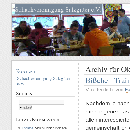
Schachvereinigung Salzgitter e.V.
Archiv für Ok
Kontakt
Bißchen Train
Schachvereinigung Salzgitter
e.V.
Veröffentlicht von
Fa
Suchen
Nachdem je nach 
mein eigener das 
Letzte Kommentare
allen interessier
gemeinschaftlich 
Thomas
: Vielen Dank für diesen