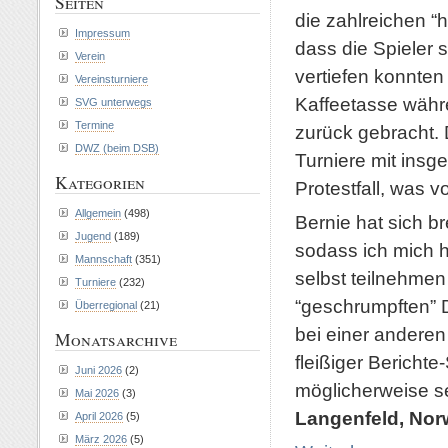
Seiten
die zahlreichen “
Impressum
dass die Spieler s
Verein
vertiefen konnte
Vereinsturniere
Kaffeetasse währe
SVG unterwegs
Termine
zurück gebracht. 
DWZ (beim DSB)
Turniere mit insg
Kategorien
Protestfall, was v
Allgemein
(498)
Bernie hat sich b
Jugend
(189)
sodass ich mich h
Mannschaft
(351)
selbst teilnehmen 
Turniere
(232)
“geschrumpften” D
Überregional
(21)
bei einer anderen
Monatsarchive
fleißiger Berich
Juni 2026
(2)
möglicherweise se
Mai 2026
(3)
Langenfeld, Nor
April 2026
(5)
März 2026
(5)