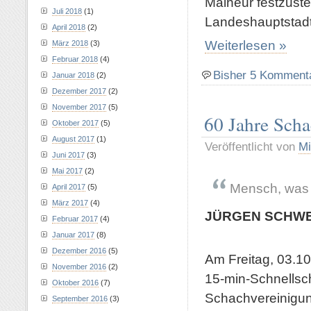
Malheur festzuste
Juli 2018
(1)
Landeshauptstad
April 2018
(2)
Weiterlesen »
März 2018
(3)
Februar 2018
(4)
Bisher 5 Komment
Januar 2018
(2)
Dezember 2017
(2)
November 2017
(5)
60 Jahre Sch
Oktober 2017
(5)
August 2017
(1)
Veröffentlicht von
Mi
Juni 2017
(3)
Mai 2017
(2)
Mensch, was i
April 2017
(5)
März 2017
(4)
JÜRGEN SCHW
Februar 2017
(4)
Januar 2017
(8)
Dezember 2016
(5)
Am Freitag, 03.10
November 2016
(2)
15-min-Schnellsc
Oktober 2016
(7)
Schachvereinigun
September 2016
(3)