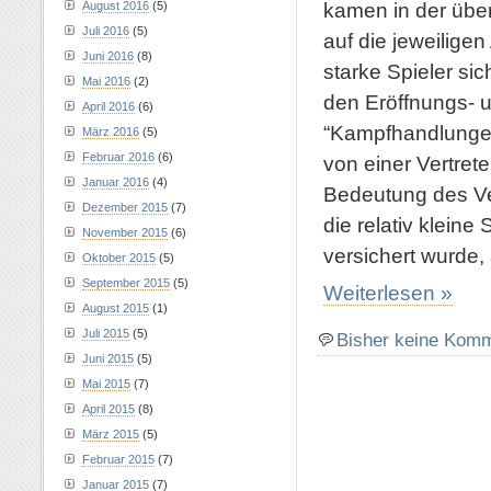
kamen in der übe
August 2016
(5)
Juli 2016
(5)
auf die jeweiligen
Juni 2016
(8)
starke Spieler sic
Mai 2016
(2)
den Eröffnungs- 
April 2016
(6)
“Kampfhandlunge
März 2016
(5)
Februar 2016
(6)
von einer Vertrete
Januar 2016
(4)
Bedeutung des Ver
Dezember 2015
(7)
die relativ kleine
November 2015
(6)
versichert wurde, 
Oktober 2015
(5)
September 2015
(5)
Weiterlesen »
August 2015
(1)
Juli 2015
(5)
Bisher keine Kom
Juni 2015
(5)
Mai 2015
(7)
April 2015
(8)
März 2015
(5)
Februar 2015
(7)
Januar 2015
(7)