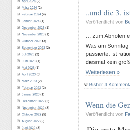
April 2024
(2)
März 2024
(2)
..und die 3. 
Februar 2024
(4)
Veröffentlicht von
Be
Januar 2024
(1)
Dezember 2023
(1)
November 2023
(1)
… zum Abholen ei
Oktober 2023
(3)
Was am Sonntag g
September 2023
(2)
passierte, ist rati
Juli 2023
(2)
diesmal kein groß
Juni 2023
(1)
Mai 2023
(1)
Weiterlesen »
April 2023
(3)
März 2023
(2)
Bisher 4 Komment
Februar 2023
(2)
Januar 2023
(1)
Dezember 2022
(2)
Wenn die Gen
November 2022
(3)
Veröffentlicht von
Fa
Oktober 2022
(5)
August 2022
(2)
Die erste Ma
Juni 2022
(3)