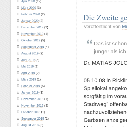
April 2020
(12)
März 2020
(3)
Die Zweite ge
Februar 2020
(2)
Januar 2020
(2)
Veröffentlicht von
Mi
Dezember 2019
(2)
November 2019
(1)
Oktober 2019
(5)
Das ist schon
September 2019
(4)
jünger als ich
August 2019
(2)
Juni 2019
(3)
Dr. MATIAS JOL
Mai 2019
(1)
April 2019
(2)
05.10.08 in Rickl
März 2019
(1)
Februar 2019
(5)
Spiellokal angeko
Januar 2019
(1)
sorgfältig im vora
Dezember 2018
(1)
Stadtweg” offenb
November 2018
(3)
nachzuvollziehen
Oktober 2018
(1)
Garbsen anzeigen
September 2018
(1)
August 2018
(3)