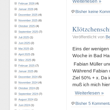
Weiterlesen »
Februar 2026
(4)
Januar 2026
(4)
Bisher keine Kom
Dezember 2025
(4)
November 2025
(6)
Klötzchensch
Oktober 2025
(4)
September 2025
(7)
Veröffentlicht von
Be
Juli 2025
(1)
Juni 2025
(2)
Eins der wenigen 
Mai 2025
(2)
Woche in Bad Harz
April 2025
(3)
März 2025
(6)
Fabian Müller und
Februar 2025
(7)
Während Fabian wo
Januar 2025
(6)
Ziel 50% + x. Da
Dezember 2024
(5)
November 2024
(4)
muß ich mich hier
Oktober 2024
(2)
Weiterlesen »
September 2024
(7)
August 2024
(1)
Bisher 5 Komment
Juni 2024
(1)