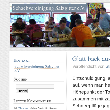
Schachvereinigung Salzgitter e.V.
Glatt back au
Kontakt
Schachvereinigung Salzgitter
Veröffentlicht von
St
e.V.
Entschuldigung, a
Suchen
auf, wenn man heu
Höhepunkt der Tou
zusammen mit zah
Letzte Kommentare
Schneepflüge jage
Thomas
: Vielen Dank für diesen