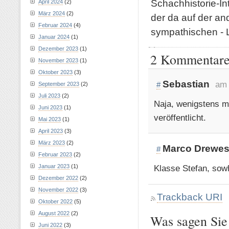
Schachhistorie-Int
April 2024
(2)
März 2024
(2)
der da auf der and
Februar 2024
(4)
sympathischen -
Januar 2024
(1)
Dezember 2023
(1)
2 Kommentare 
November 2023
(1)
Oktober 2023
(3)
Sebastian
am 
#
September 2023
(2)
Juli 2023
(2)
Naja, wenigstens ma
Juni 2023
(1)
veröffentlicht.
Mai 2023
(1)
April 2023
(3)
März 2023
(2)
Marco Drewe
#
Februar 2023
(2)
Januar 2023
(1)
Klasse Stefan, sowhl
Dezember 2022
(2)
November 2022
(3)
Trackback URI
Oktober 2022
(5)
August 2022
(2)
Was sagen Sie
Juni 2022
(3)