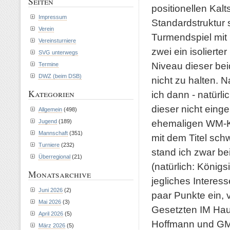
Seiten
positionellen Kal
Impressum
Standardstruktur 
Verein
Turmendspiel mit
Vereinsturniere
zwei ein isolierte
SVG unterwegs
Niveau dieser bei
Termine
DWZ (beim DSB)
nicht zu halten. 
Kategorien
ich dann - natürli
dieser nicht eing
Allgemein
(498)
ehemaligen WM-Ka
Jugend
(189)
Mannschaft
(351)
mit dem Titel sc
Turniere
(232)
stand ich zwar be
Überregional
(21)
(natürlich: Köni
Monatsarchive
jegliches Interes
Juni 2026
(2)
paar Punkte ein, 
Mai 2026
(3)
Gesetzten IM Hau
April 2026
(5)
Hoffmann und GM
März 2026
(5)