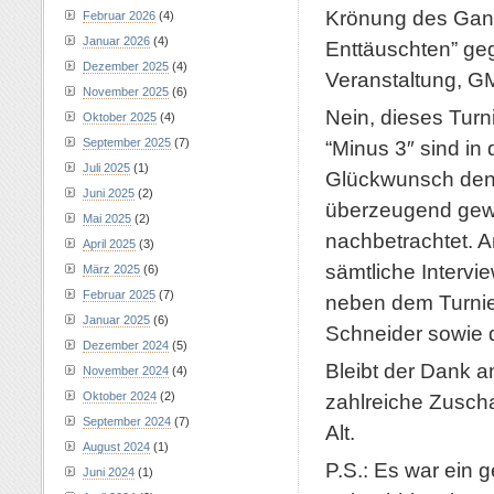
Krönung des Ganze
Februar 2026
(4)
Januar 2026
(4)
Enttäuschten” geg
Dezember 2025
(4)
Veranstaltung, G
November 2025
(6)
Nein, dieses Turn
Oktober 2025
(4)
September 2025
(7)
“Minus 3″ sind in
Juli 2025
(1)
Glückwunsch denn
Juni 2025
(2)
überzeugend gew
Mai 2025
(2)
nachbetrachtet. A
April 2025
(3)
sämtliche Intervi
März 2025
(6)
Februar 2025
(7)
neben dem Turnier
Januar 2025
(6)
Schneider sowie 
Dezember 2024
(5)
Bleibt der Dank 
November 2024
(4)
Oktober 2024
(2)
zahlreiche Zuscha
September 2024
(7)
Alt.
August 2024
(1)
P.S.: Es war ein g
Juni 2024
(1)