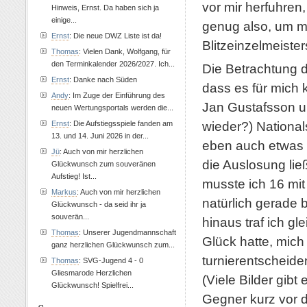
vor mir herfuhren,
Hinweis, Ernst. Da haben sich ja
einige...
genug also, um m
Ernst
: Die neue DWZ Liste ist da!
Blitzeinzelmeiste
Thomas
: Vielen Dank, Wolfgang, für
den Terminkalender 2026/2027. Ich...
Die Betrachtung d
Ernst
: Danke nach Süden
dass es für mich
Andy
: Im Zuge der Einführung des
Jan Gustafsson u
neuen Wertungsportals werden die...
wieder?) National
Ernst
: Die Aufstiegsspiele fanden am
13. und 14. Juni 2026 in der...
eben auch etwas G
Jü
: Auch von mir herzlichen
die Auslosung lie
Glückwunsch zum souveränen
Aufstieg! Ist...
musste ich 16 mi
Markus
: Auch von mir herzlichen
natürlich gerade 
Glückwunsch - da seid ihr ja
souverän...
hinaus traf ich g
Thomas
: Unserer Jugendmannschaft
Glück hatte, mich
ganz herzlichen Glückwunsch zum...
turnierentscheid
Thomas
: SVG-Jugend 4 - 0
Gliesmarode Herzlichen
(Viele Bilder gibt
Glückwunsch! Spielfrei...
Gegner kurz vor 