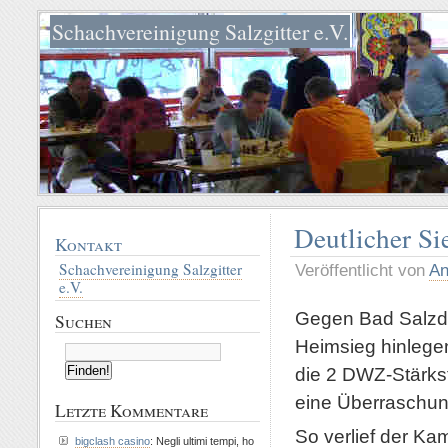
Schachvereinigung Salzgitter e.V.
Deutlicher Si
Kontakt
Schachvereinigung Salzgitter
Veröffentlicht von
An
e.V.
Gegen Bad Salzdet
Suchen
Heimsieg hinlegen
die 2 DWZ-Stärkst
eine Überraschung
Letzte Kommentare
So verlief der Kam
bigclash casino
: Negli ultimi tempi, ho