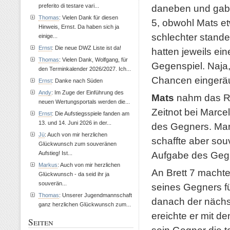
preferito di testare vari...
daneben und gab 
Thomas
: Vielen Dank für diesen
5, obwohl Mats et
Hinweis, Ernst. Da haben sich ja
schlechter stande
einige...
Ernst
: Die neue DWZ Liste ist da!
hatten jeweils e
Thomas
: Vielen Dank, Wolfgang, für
Gegenspiel. Naja
den Terminkalender 2026/2027. Ich...
Chancen eingeräu
Ernst
: Danke nach Süden
Andy
: Im Zuge der Einführung des
Mats
nahm das Re
neuen Wertungsportals werden die...
Zeitnot bei Marce
Ernst
: Die Aufstiegsspiele fanden am
13. und 14. Juni 2026 in der...
des Gegners. Mar
Jü
: Auch von mir herzlichen
schaffte aber sou
Glückwunsch zum souveränen
Aufgabe des Geg
Aufstieg! Ist...
Markus
: Auch von mir herzlichen
An Brett 7 macht
Glückwunsch - da seid ihr ja
souverän...
seines Gegners fü
Thomas
: Unserer Jugendmannschaft
danach der nächst
ganz herzlichen Glückwunsch zum...
ereichte er mit de
Seiten