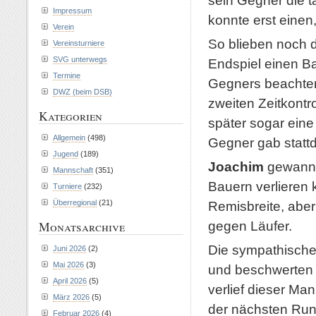
sein Gegner die t
Impressum
konnte erst eine
Verein
So blieben noch d
Vereinsturniere
SVG unterwegs
Endspiel einen B
Termine
Gegners beachten,
DWZ (beim DSB)
zweiten Zeitkontr
Kategorien
später sogar eine
Allgemein
(498)
Gegner gab statt
Jugend
(189)
Joachim
gewann 
Mannschaft
(351)
Bauern verlieren
Turniere
(232)
Überregional
(21)
Remisbreite, aber
gegen Läufer.
Monatsarchive
Die sympathische
Juni 2026
(2)
Mai 2026
(3)
und beschwerten 
April 2026
(5)
verlief dieser Ma
März 2026
(5)
der nächsten Run
Februar 2026
(4)