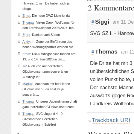
Hinweis, Ernst. Da haben sich ja
2 Kommentare 
einige...
Ernst
: Die neue DWZ Liste ist da!
Siggi
am 11 De
#
Thomas
: Vielen Dank, Wolfgang, für
den Terminkalender 2026/2027. Ich...
SVG SZ I. - Hannove
Ernst
: Danke nach Süden
Andy
: Im Zuge der Einführung des
neuen Wertungsportals werden die...
Thomas
am 11
#
Ernst
: Die Aufstiegsspiele fanden am
13. und 14. Juni 2026 in der...
Die Dritte hat mit 3
Jü
: Auch von mir herzlichen
unübersichtlichen S
Glückwunsch zum souveränen
Aufstieg! Ist...
vollen Punkt holte
Markus
: Auch von mir herzlichen
Der nächste Mannsc
Glückwunsch - da seid ihr ja
auswärts gegen Roc
souverän...
Thomas
: Unserer Jugendmannschaft
Landkreis Wolfenbüt
ganz herzlichen Glückwunsch zum...
Thomas
: SVG-Jugend 4 - 0
Trackback URI
Gliesmarode Herzlichen
Glückwunsch! Spielfrei...