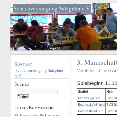
Schachvereinigung Salzgitter e.V.
3. Mannschaft
Kontakt
Schachvereinigung Salzgitter
Veröffentlicht von
An
e.V.
Spielbeginn 11.1
Suchen
Staffel
Heim
Landesliga Süd
SVG Sal
Bezirksstaffel Nord
SVG Sal
Letzte Kommentare
Bezirksstaffel Süd
SVG Sal
Thomas
: Vielen Dank für diesen