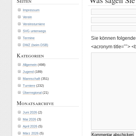
Was sagen Sie
Seiten
Impressum
Verein
Vereinsturniere
SVG unterwegs
Sie können folgend
Termine
DWZ (beim DSB)
<acronym title=""> <
Kategorien
Allgemein
(498)
Jugend
(189)
Mannschaft
(351)
Turniere
(232)
Überregional
(21)
Monatsarchive
Juni 2026
(2)
Mai 2026
(3)
April 2026
(5)
März 2026
(5)