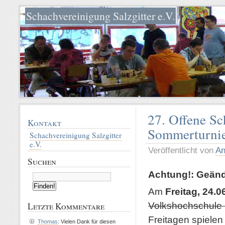
Schachvereinigung Salzgitter e.V.
27. Offene Sc
Kontakt
Sommerturni
Schachvereinigung Salzgitter
e.V.
Veröffentlicht von
An
Suchen
Achtung!: Geände
Am
Freitag, 24.0
Volkshochschule S
Letzte Kommentare
Freitagen spielen
Thomas
: Vielen Dank für diesen