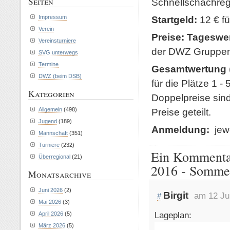
Seiten
Schnellschachreg
Startgeld:
12 € fü
Impressum
Verein
Preise: Tageswe
Vereinsturniere
der DWZ Gruppen 
SVG unterwegs
Termine
Gesamtwertung
DWZ (beim DSB)
für die Plätze 1 -
Kategorien
Doppelpreise sin
Preise geteilt.
Allgemein
(498)
Jugend
(189)
Anmeldung:
jewe
Mannschaft
(351)
Turniere
(232)
Ein Kommentar
Überregional
(21)
2016 - Sommer
Monatsarchive
Juni 2026
(2)
Birgit
am 12 Ju
#
Mai 2026
(3)
Lageplan:
April 2026
(5)
März 2026
(5)