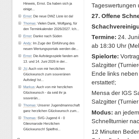
Hinweis, Ernst. Da haben sich ja
Tageswertungen 
einige...
27. Offene Schn
Ernst
: Die neue DWZ Liste ist da!
Thomas
: Vielen Dank, Wolfgang, für
Schachvereinigun
den Terminkalender 2026/2027. Ich...
Termine:
24. Juni
Ernst
: Danke nach Süden
Andy
: Im Zuge der Einführung des
ab 18:30 Uhr (Meld
neuen Wertungsportals werden die...
Spielorte:
Vortrag
Ernst
: Die Aufstiegsspiele fanden am
13. und 14. Juni 2026 in der...
Salzgitter (Turnie
Jü
: Auch von mir herzlichen
Ende links nebe
Glückwunsch zum souveränen
Aufstieg! Ist...
erstattet!;
Markus
: Auch von mir herzlichen
Mensa der IGS Sal
Glückwunsch - da seid ihr ja
souverän...
Salzgitter (Turnie
Thomas
: Unserer Jugendmannschaft
Modus:
an jedem 
ganz herzlichen Glückwunsch zum...
Thomas
: SVG-Jugend 4 - 0
Schnellturnier n
Gliesmarode Herzlichen
Glückwunsch! Spielfrei...
12 Minuten Bedenk