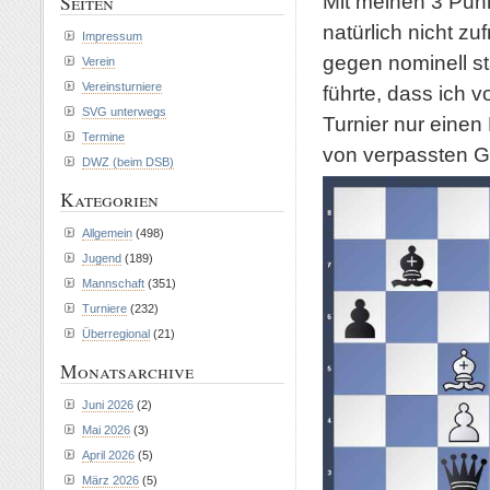
Mit meinen 3 Punk
Seiten
natürlich nicht z
Impressum
gegen nominell s
Verein
Vereinsturniere
führte, dass ich 
SVG unterwegs
Turnier nur einen
Termine
von verpassten Ge
DWZ (beim DSB)
Kategorien
Allgemein
(498)
Jugend
(189)
Mannschaft
(351)
Turniere
(232)
Überregional
(21)
Monatsarchive
Juni 2026
(2)
Mai 2026
(3)
April 2026
(5)
März 2026
(5)