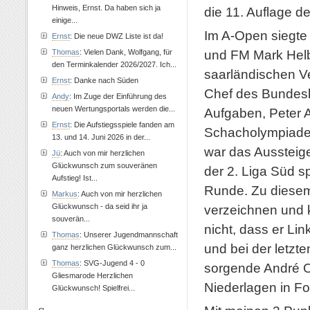
Hinweis, Ernst. Da haben sich ja
die 11. Auflage d
einige...
Im A-Open siegte 
Ernst
: Die neue DWZ Liste ist da!
und FM Mark Helbig
Thomas
: Vielen Dank, Wolfgang, für
den Terminkalender 2026/2027. Ich...
saarländischen V
Ernst
: Danke nach Süden
Chef des Bundesk
Andy
: Im Zuge der Einführung des
neuen Wertungsportals werden die...
Aufgaben, Peter A
Ernst
: Die Aufstiegsspiele fanden am
Schacholympiade 
13. und 14. Juni 2026 in der...
war das Aussteig
Jü
: Auch von mir herzlichen
Glückwunsch zum souveränen
der 2. Liga Süd s
Aufstieg! Ist...
Runde. Zu diesem 
Markus
: Auch von mir herzlichen
Glückwunsch - da seid ihr ja
verzeichnen und k
souverän...
nicht, dass er Li
Thomas
: Unserer Jugendmannschaft
und bei der letzt
ganz herzlichen Glückwunsch zum...
Thomas
: SVG-Jugend 4 - 0
sorgende André O
Gliesmarode Herzlichen
Niederlagen in Fol
Glückwunsch! Spielfrei...