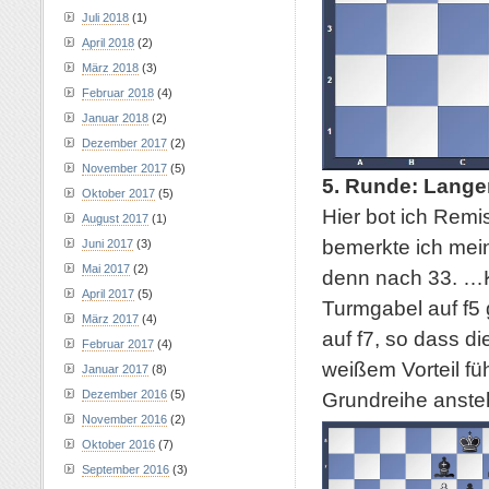
Juli 2018
(1)
April 2018
(2)
März 2018
(3)
Februar 2018
(4)
Januar 2018
(2)
Dezember 2017
(2)
November 2017
(5)
5. Runde: Lange
Oktober 2017
(5)
Hier bot ich Rem
August 2017
(1)
bemerkte ich mein
Juni 2017
(3)
Mai 2017
(2)
denn nach 33. …K
April 2017
(5)
Turmgabel auf f5
März 2017
(4)
auf f7, so dass d
Februar 2017
(4)
weißem Vorteil fü
Januar 2017
(8)
Grundreihe anste
Dezember 2016
(5)
November 2016
(2)
Oktober 2016
(7)
September 2016
(3)