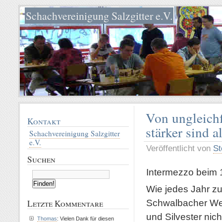
Schachvereinigung Salzgitter e.V.
Von ungleichf
Kontakt
stärker sind 
Schachvereinigung Salzgitter
e.V.
Veröffentlicht von
St
Suchen
Intermezzo beim 
Wie jedes Jahr zu
Schwalbacher Wei
Letzte Kommentare
und Silvester nic
Thomas
: Vielen Dank für diesen