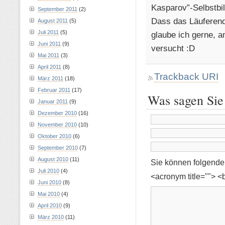
Kasparov”-Selbstbil
September 2011
(2)
Dass das Läuferend
August 2011
(5)
Juli 2011
(5)
glaube ich gerne, a
Juni 2011
(9)
versucht :D
Mai 2011
(3)
April 2011
(8)
Trackback URI
März 2011
(18)
Februar 2011
(17)
Was sagen Sie
Januar 2011
(9)
Dezember 2010
(16)
November 2010
(10)
Oktober 2010
(6)
September 2010
(7)
August 2010
(11)
Sie können folgend
Juli 2010
(4)
<acronym title=""> <
Juni 2010
(8)
Mai 2010
(4)
April 2010
(9)
März 2010
(11)