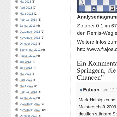
Mai 2013
(5)
April 2013
(7)
März 2013
(2)
Analysediagram
Februar 2013
(5)
So aber 0-1 im 6
Januar 2013
(5)
den Remis-Weg er
Dezember 2012
(7)
November 2012
(7)
Weitere Infos zum 
Oktober 2012
(5)
http://www.frajos.
September 2012
(6)
August 2012
(6)
Ein Kommentar
Juli 2012
(4)
Springern, die
Juni 2012
(4)
Mai 2012
(3)
Chancen”
April 2012
(6)
März 2012
(9)
Fabian
am 12 
#
Februar 2012
(8)
Januar 2012
(6)
Mark Helbig kenne 
Dezember 2011
(9)
Meisterschaft 2003
November 2011
(10)
deutlich stärkere Sp
Oktober 2011
(8)