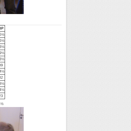
BP
5½
6½
3½
9½
3½
39
4½
32
8½
4½
23
:4½