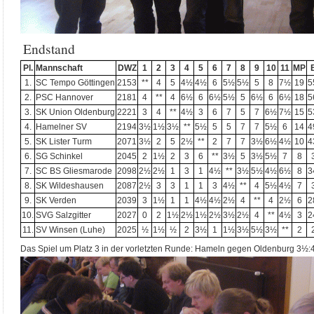
Endstand
Pl.
Mannschaft
DWZ
1
2
3
4
5
6
7
8
9
10
11
MP
1.
SC Tempo Göttingen
2153
**
4
5
4½
4½
6
5½
5½
5
8
7½
19
5
2.
PSC Hannover
2181
4
**
4
6½
6
6½
5½
5
6½
6
6½
18
5
3.
SK Union Oldenburg
2221
3
4
**
4½
3
6
7
5
7
6½
7½
15
5
4.
Hamelner SV
2194
3½
1½
3½
**
5½
5
5
7
7
5½
6
14
4
5.
SK Lister Turm
2071
3½
2
5
2½
**
2
7
7
3½
6½
4½
10
4
6.
SG Schinkel
2045
2
1½
2
3
6
**
3½
5
3½
5½
7
8
7.
SC BS Gliesmarode
2098
2½
2½
1
3
1
4½
**
3½
5½
4½
6½
8
3
8.
SK Wildeshausen
2087
2½
3
3
1
1
3
4½
**
4
5½
4½
7
9.
SK Verden
2039
3
1½
1
1
4½
4½
2½
4
**
4
2½
6
2
10.
SVG Salzgitter
2027
0
2
1½
2½
1½
2½
3½
2½
4
**
4½
3
2
11.
SV Winsen (Luhe)
2025
½
1½
½
2
3½
1
1½
3½
5½
3½
**
2
Das Spiel um Platz 3 in der vorletzten Runde: Hameln gegen Oldenburg 3½