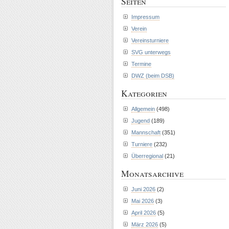
Seiten
Impressum
Verein
Vereinsturniere
SVG unterwegs
Termine
DWZ (beim DSB)
Kategorien
Allgemein
(498)
Jugend
(189)
Mannschaft
(351)
Turniere
(232)
Überregional
(21)
Monatsarchive
Juni 2026
(2)
Mai 2026
(3)
April 2026
(5)
März 2026
(5)