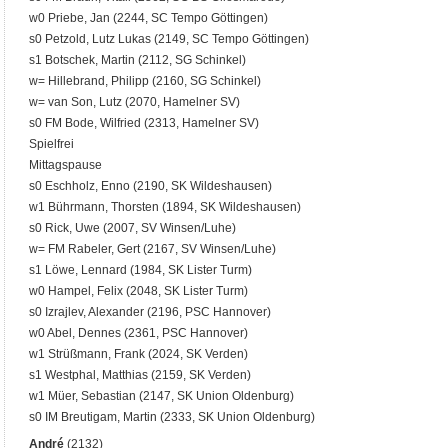
w0 Priebe, Jan (2244, SC Tempo Göttingen)
s0 Petzold, Lutz Lukas (2149, SC Tempo Göttingen)
s1 Botschek, Martin (2112, SG Schinkel)
w= Hillebrand, Philipp (2160, SG Schinkel)
w= van Son, Lutz (2070, Hamelner SV)
s0 FM Bode, Wilfried (2313, Hamelner SV)
Spielfrei
Mittagspause
s0 Eschholz, Enno (2190, SK Wildeshausen)
w1 Bührmann, Thorsten (1894, SK Wildeshausen)
s0 Rick, Uwe (2007, SV Winsen/Luhe)
w= FM Rabeler, Gert (2167, SV Winsen/Luhe)
s1 Löwe, Lennard (1984, SK Lister Turm)
w0 Hampel, Felix (2048, SK Lister Turm)
s0 Izrajlev, Alexander (2196, PSC Hannover)
w0 Abel, Dennes (2361, PSC Hannover)
w1 Strüßmann, Frank (2024, SK Verden)
s1 Westphal, Matthias (2159, SK Verden)
w1 Müer, Sebastian (2147, SK Union Oldenburg)
s0 IM Breutigam, Martin (2333, SK Union Oldenburg)
André
(2132)