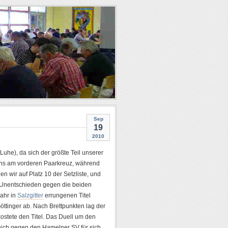
Sep
19
2010
uhe), da sich der größte Teil unserer
 uns am vorderen Paarkreuz, während
en wir auf Platz 10 der Setzliste, und
 Unentschieden gegen die beiden
Jahr in
Salzgitter
errungenen Titel
ttinger ab. Nach Brettpunkten lag der
ostete den Titel. Das Duell um den
eich gegen den Hamelner SV für sich.