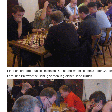
Einer unserer drei Punkte. Im ersten Durchgang war mit einem 3:1 der Grund
Farb- und Brettwechsel schlug Verden in gleicher Höhe zurück