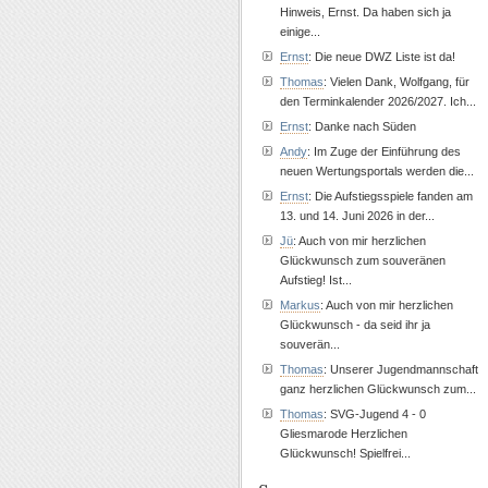
Hinweis, Ernst. Da haben sich ja
einige...
Ernst
: Die neue DWZ Liste ist da!
Thomas
: Vielen Dank, Wolfgang, für
den Terminkalender 2026/2027. Ich...
Ernst
: Danke nach Süden
Andy
: Im Zuge der Einführung des
neuen Wertungsportals werden die...
Ernst
: Die Aufstiegsspiele fanden am
13. und 14. Juni 2026 in der...
Jü
: Auch von mir herzlichen
Glückwunsch zum souveränen
Aufstieg! Ist...
Markus
: Auch von mir herzlichen
Glückwunsch - da seid ihr ja
souverän...
Thomas
: Unserer Jugendmannschaft
ganz herzlichen Glückwunsch zum...
Thomas
: SVG-Jugend 4 - 0
Gliesmarode Herzlichen
Glückwunsch! Spielfrei...