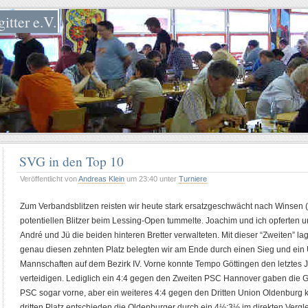
itter e.V.
SVG in den Top 10
Veröffentlicht von
Andreas Klein
um 23:40 unter
Turniere
Zum Verbandsblitzen reisten wir heute stark ersatzgeschwächt nach Winsen (L
potentiellen Blitzer beim Lessing-Open tummelte. Joachim und ich opferten
André und Jü die beiden hinteren Bretter verwalteten. Mit dieser “Zweiten” lag
genau diesen zehnten Platz belegten wir am Ende durch einen Sieg und ein
Mannschaften auf dem Bezirk IV. Vorne konnte Tempo Göttingen den letztes 
verteidigen. Lediglich ein 4:4 gegen den Zweiten PSC Hannover gaben die Gö
PSC sogar vorne, aber ein weiteres 4:4 gegen den Dritten Union Oldenburg k
dritten Platz entschieden die Oldenburger durch ein 4½:3½ im direkten Vergl