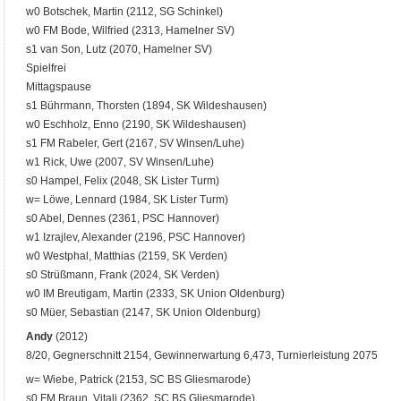
w0 Botschek, Martin (2112, SG Schinkel)
w0 FM Bode, Wilfried (2313, Hamelner SV)
s1 van Son, Lutz (2070, Hamelner SV)
Spielfrei
Mittagspause
s1 Bührmann, Thorsten (1894, SK Wildeshausen)
w0 Eschholz, Enno (2190, SK Wildeshausen)
s1 FM Rabeler, Gert (2167, SV Winsen/Luhe)
w1 Rick, Uwe (2007, SV Winsen/Luhe)
s0 Hampel, Felix (2048, SK Lister Turm)
w= Löwe, Lennard (1984, SK Lister Turm)
s0 Abel, Dennes (2361, PSC Hannover)
w1 Izrajlev, Alexander (2196, PSC Hannover)
w0 Westphal, Matthias (2159, SK Verden)
s0 Strüßmann, Frank (2024, SK Verden)
w0 IM Breutigam, Martin (2333, SK Union Oldenburg)
s0 Müer, Sebastian (2147, SK Union Oldenburg)
Andy
(2012)
8/20, Gegnerschnitt 2154, Gewinnerwartung 6,473, Turnierleistung 2075
w= Wiebe, Patrick (2153, SC BS Gliesmarode)
s0 FM Braun, Vitali (2362, SC BS Gliesmarode)