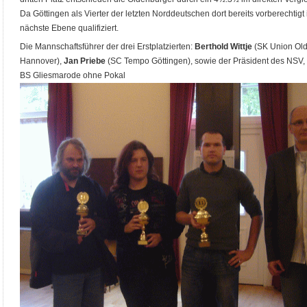
Da Göttingen als Vierter der letzten Norddeutschen dort bereits vorberechtigt 
nächste Ebene qualifiziert.
Die Mannschaftsführer der drei Erstplatzierten:
Berthold Wittje
(SK Union Ol
Hannover),
Jan Priebe
(SC Tempo Göttingen), sowie der Präsident des NSV, M
BS Gliesmarode ohne Pokal