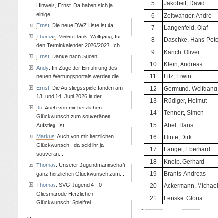
5
Jakobeit, David
Hinweis, Ernst. Da haben sich ja
einige...
6
Zeltwanger, André
Ernst
: Die neue DWZ Liste ist da!
7
Langenfeld, Olaf
Thomas
: Vielen Dank, Wolfgang, für
8
Daschke, Hans-Pete
den Terminkalender 2026/2027. Ich...
9
Karich, Oliver
Ernst
: Danke nach Süden
10
Klein, Andreas
Andy
: Im Zuge der Einführung des
11
Litz, Erwin
neuen Wertungsportals werden die...
Ernst
: Die Aufstiegsspiele fanden am
12
Germund, Wolfgang
13. und 14. Juni 2026 in der...
13
Rüdiger, Helmut
Jü
: Auch von mir herzlichen
14
Tennert, Simon
Glückwunsch zum souveränen
15
Abel, Hans
Aufstieg! Ist...
Markus
: Auch von mir herzlichen
16
Hinte, Dirk
Glückwunsch - da seid ihr ja
17
Langer, Eberhard
souverän...
18
Kneip, Gerhard
Thomas
: Unserer Jugendmannschaft
19
Brants, Andreas
ganz herzlichen Glückwunsch zum...
Thomas
: SVG-Jugend 4 - 0
20
Ackermann, Michael
Gliesmarode Herzlichen
21
Fenske, Gloria
Glückwunsch! Spielfrei...