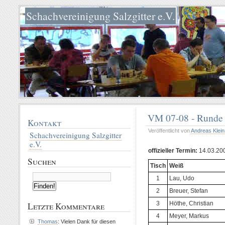
Schachvereinigung Salzgitter e.V.
VM 07-08 - Runde
Kontakt
Veröffentlicht von
Andreas Klein
Schachvereinigung Salzgitter
e.V.
offizieller Termin:
14.03.20
Suchen
Tisch
Weiß
1
Lau, Udo
2
Breuer, Stefan
3
Höthe, Christian
Letzte Kommentare
4
Meyer, Markus
Thomas
: Vielen Dank für diesen