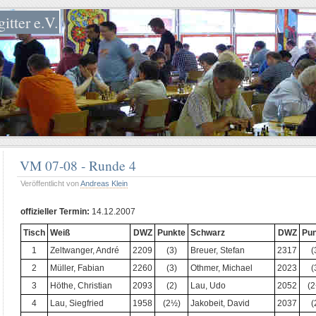
itter e.V.
VM 07-08 - Runde 4
Veröffentlicht von
Andreas Klein
offizieller Termin:
14.12.2007
Tisch
Weiß
DWZ
Punkte
Schwarz
DWZ
Pun
1
Zeltwanger, André
2209
(3)
Breuer, Stefan
2317
(
2
Müller, Fabian
2260
(3)
Othmer, Michael
2023
(
3
Höthe, Christian
2093
(2)
Lau, Udo
2052
(2
4
Lau, Siegfried
1958
(2½)
Jakobeit, David
2037
(