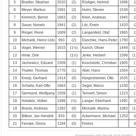
5
Bradler, Stephan
2020
(2)
Rüdiger, Helmut
1696
(
6
Meyer, Markus
1991
(2)
Hulm, Steven
1538
(
7
Kimmich, Bernd
1663
(2)
Klein, Andreas
1945
(
8
Sauer, Norwin
1941
(2)
Litz, Erwin
1420
(
9
Ringel, René
1609
(2)
Langenfeld, Olaf
1865
(
10
Michalik, Heinz-Udo
993
(2)
Daschke, Hans-Peter
1790
(
11
Vogel, Werner
1615
(1½)
Karich, Oliver
1449
(1
12
Hinte, Dirk
(1½)
Jerke, Herbert
1599
(1
13
Jachewicz, Eduard
1509
(1)
Koschetzki, Christian
1905
(
14
Thaller, Thomas
1770
(1)
Abel, Hans
1504
(
15
Kneip, Gerhard
1414
(0)
Hargesheimer, Otto
1635
(
16
Schalla, Karl-Otto
1663
(1)
Seger, Marco
1330
(
17
Germund, Wolfgang
1509
(1)
Tennert, Simon
1223
(
18
Holstein, Volker
1498
(½)
Langer, Eberhard
1492
(
19
Brants, Andreas
1392
(0)
Michalik, Marina
1083
(1
20
Bittner, Jan Hendrik
933
(0)
Ackermann, Michael
1253
(
21
Fenske, Gloria
1184
(0)
Freilos
(
Kommentare sind derzeit nicht möglich.