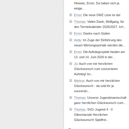
Hinweis, Ernst. Da haben sich ja
einige...
Ernst
: Die neue DWZ Liste ist da!
Thomas
: Vielen Dank, Wolfgang, für
den Terminkalender 2026/2027. Ich...
Ernst
: Danke nach Süden
Andy
: Im Zuge der Einführung des
neuen Wertungsportals werden die...
Ernst
: Die Aufstiegsspiele fanden am
13. und 14. Juni 2026 in der...
Jü
: Auch von mir herzlichen
Glückwunsch zum souveränen
Aufstieg! Ist...
Markus
: Auch von mir herzlichen
Glückwunsch - da seid ihr ja
souverän...
Thomas
: Unserer Jugendmannschaft
ganz herzlichen Glückwunsch zum...
Thomas
: SVG-Jugend 4 - 0
Gliesmarode Herzlichen
Glückwunsch! Spielfrei...