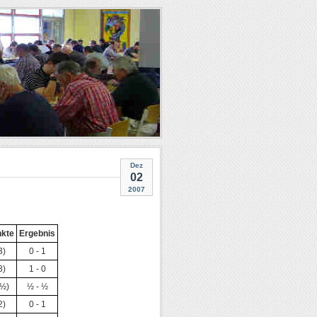
Dez
02
2007
kte
Ergebnis
3)
0 - 1
3)
1 - 0
½)
½ - ½
2)
0 - 1