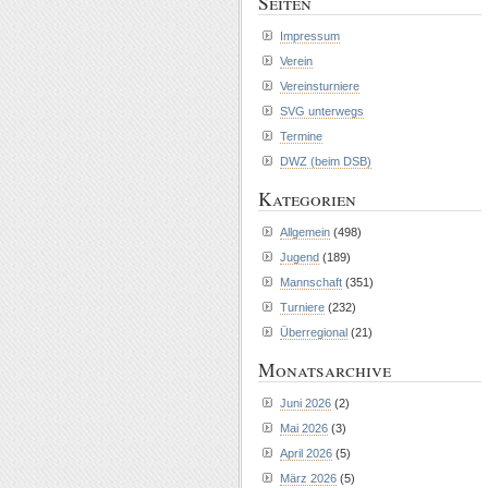
Seiten
Impressum
Verein
Vereinsturniere
SVG unterwegs
Termine
DWZ (beim DSB)
Kategorien
Allgemein
(498)
Jugend
(189)
Mannschaft
(351)
Turniere
(232)
Überregional
(21)
Monatsarchive
Juni 2026
(2)
Mai 2026
(3)
April 2026
(5)
März 2026
(5)