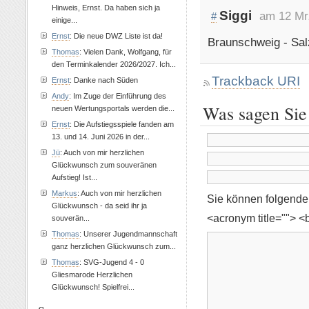
Hinweis, Ernst. Da haben sich ja
Siggi
am 12 Mr
#
einige...
Ernst
: Die neue DWZ Liste ist da!
Braunschweig - Salz
Thomas
: Vielen Dank, Wolfgang, für
den Terminkalender 2026/2027. Ich...
Trackback URI
Ernst
: Danke nach Süden
Andy
: Im Zuge der Einführung des
Was sagen Sie
neuen Wertungsportals werden die...
Ernst
: Die Aufstiegsspiele fanden am
13. und 14. Juni 2026 in der...
Jü
: Auch von mir herzlichen
Glückwunsch zum souveränen
Aufstieg! Ist...
Markus
: Auch von mir herzlichen
Sie können folgend
Glückwunsch - da seid ihr ja
<acronym title=""> <
souverän...
Thomas
: Unserer Jugendmannschaft
ganz herzlichen Glückwunsch zum...
Thomas
: SVG-Jugend 4 - 0
Gliesmarode Herzlichen
Glückwunsch! Spielfrei...