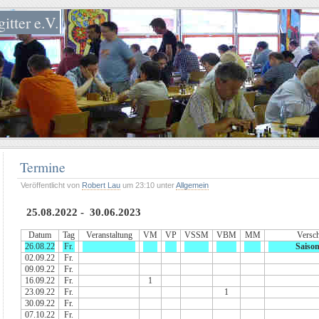
itter e.V.
Termine
Veröffentlicht von
Robert Lau
um 23:10 unter
Allgemein
25.08.2022 - 30.06.2023
Datum
Tag
Veranstaltung
VM
VP
VSSM
VBM
MM
Versch
26.08.22
Fr.
Saison
02.09.22
Fr.
09.09.22
Fr.
16.09.22
Fr.
1
23.09.22
Fr.
1
30.09.22
Fr.
07.10.22
Fr.