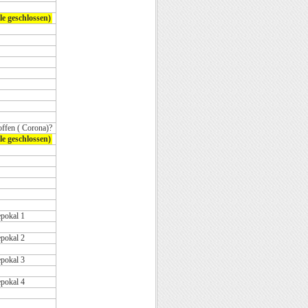
le geschlossen)
offen ( Corona)?
le geschlossen)
pokal 1
pokal 2
pokal 3
pokal 4