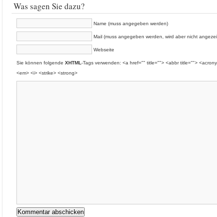
Was sagen Sie dazu?
Name (muss angegeben werden)
Mail (muss angegeben werden, wird aber nicht angezei
Webseite
Sie können folgende
XHTML
-Tags verwenden: <a href="" title=""> <abbr title=""> <acron
<em> <i> <strike> <strong>