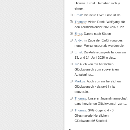
Hinweis, Ernst. Da haben sich ja
einige...
Ernst
: Die neue DWZ Liste ist da!
Thomas
: Vielen Dank, Wolfgang, für
den Terminkalender 2026/2027. Ich...
Ernst
: Danke nach Süden
Andy
: Im Zuge der Einführung des
neuen Wertungsportals werden die...
Ernst
: Die Aufstiegsspiele fanden am
13. und 14. Juni 2026 in der...
Jü
: Auch von mir herzlichen
Glückwunsch zum souveränen
Aufstieg! Ist...
Markus
: Auch von mir herzlichen
Glückwunsch - da seid ihr ja
souverän...
Thomas
: Unserer Jugendmannschaft
ganz herzlichen Glückwunsch zum...
Thomas
: SVG-Jugend 4 - 0
Gliesmarode Herzlichen
Glückwunsch! Spielfrei...