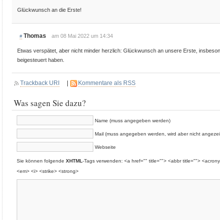
Glückwunsch an die Erste!
Thomas
am 08 Mai 2022 um 14:34
#
Etwas verspätet, aber nicht minder herzlich: Glückwunsch an unsere Erste, insbeson
beigesteuert haben.
Trackback URI
|
Kommentare als RSS
Was sagen Sie dazu?
Name (muss angegeben werden)
Mail (muss angegeben werden, wird aber nicht angezei
Webseite
Sie können folgende
XHTML
-Tags verwenden: <a href="" title=""> <abbr title=""> <acron
<em> <i> <strike> <strong>