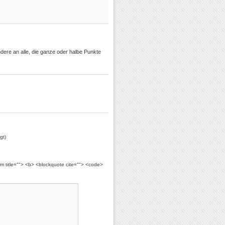
dere an alle, die ganze oder halbe Punkte
gt)
ym title=""> <b> <blockquote cite=""> <code>