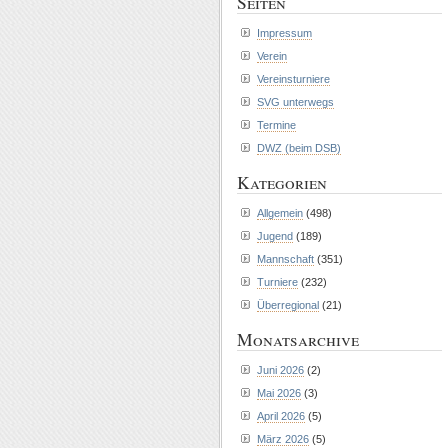
Seiten
Impressum
Verein
Vereinsturniere
SVG unterwegs
Termine
DWZ (beim DSB)
Kategorien
Allgemein
(498)
Jugend
(189)
Mannschaft
(351)
Turniere
(232)
Überregional
(21)
Monatsarchive
Juni 2026
(2)
Mai 2026
(3)
April 2026
(5)
März 2026
(5)