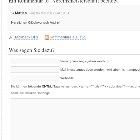
Ein Kommentar to “Vereinsmeisterschaft beendet”
Matias
am 06 Mai 2017 um 19:51
#
Herzlichen Glückwunsch André!
Trackback URI
|
Kommentare als RSS
Was sagen Sie dazu?
Name (muss angegeben werden)
Mail (muss angegeben werden, wird aber nicht angezei
Webseite
Sie können folgende
XHTML
-Tags verwenden: <a href="" title=""> <abbr title=""> <acron
<em> <i> <strike> <strong>