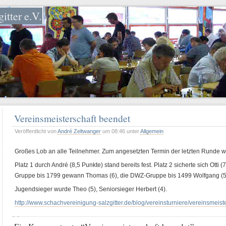
itter e.V.
Vereinsmeisterschaft beendet
Veröffentlicht von
André Zeltwanger
um 08:46 unter
Allgemein
Großes Lob an alle Teilnehmer. Zum angesetzten Termin der letzten Runde w
Platz 1 durch André (8,5 Punkte) stand bereits fest. Platz 2 sicherte sich Otti 
Gruppe bis 1799 gewann Thomas (6), die DWZ-Gruppe bis 1499 Wolfgang (5
Jugendsieger wurde Theo (5), Seniorsieger Herbert (4).
http://www.schachvereinigung-salzgitter.de/blog/vereinsturniere/vereinsmeis