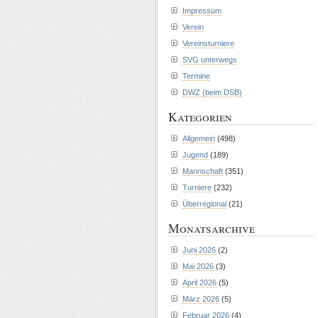
Impressum
Verein
Vereinsturniere
SVG unterwegs
Termine
DWZ (beim DSB)
Kategorien
Allgemein
(498)
Jugend
(189)
Mannschaft
(351)
Turniere
(232)
Überregional
(21)
Monatsarchive
Juni 2026
(2)
Mai 2026
(3)
April 2026
(5)
März 2026
(5)
Februar 2026
(4)