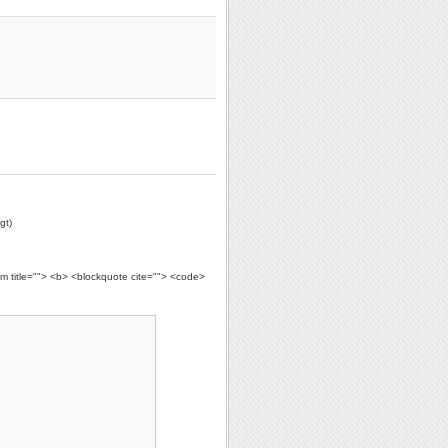
gt)
ym title=""> <b> <blockquote cite=""> <code>