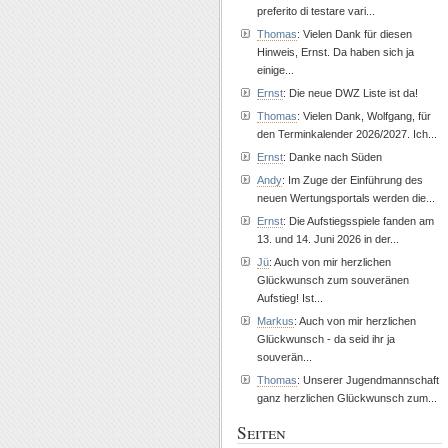
preferito di testare vari...
Thomas
: Vielen Dank für diesen
Hinweis, Ernst. Da haben sich ja
einige...
Ernst
: Die neue DWZ Liste ist da!
Thomas
: Vielen Dank, Wolfgang, für
den Terminkalender 2026/2027. Ich...
Ernst
: Danke nach Süden
Andy
: Im Zuge der Einführung des
neuen Wertungsportals werden die...
Ernst
: Die Aufstiegsspiele fanden am
13. und 14. Juni 2026 in der...
Jü
: Auch von mir herzlichen
Glückwunsch zum souveränen
Aufstieg! Ist...
Markus
: Auch von mir herzlichen
Glückwunsch - da seid ihr ja
souverän...
Thomas
: Unserer Jugendmannschaft
ganz herzlichen Glückwunsch zum...
Seiten