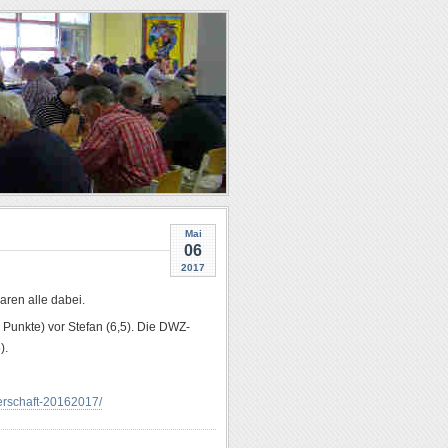
Mai
06
2017
aren alle dabei.
(7 Punkte) vor Stefan (6,5). Die DWZ-
).
terschaft-20162017/