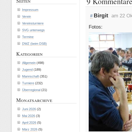
9 Kommentare 
Seiten
Impressum
Birgit
am 22 Ok
#
Verein
Vereinsturniere
Fotos:
SVG unterwegs
Termine
DWZ (beim DSB)
Kategorien
Allgemein
(498)
Jugend
(189)
Mannschaft
(351)
Turniere
(232)
Überregional
(21)
Monatsarchive
Juni 2026
(2)
Mai 2026
(3)
April 2026
(5)
März 2026
(5)