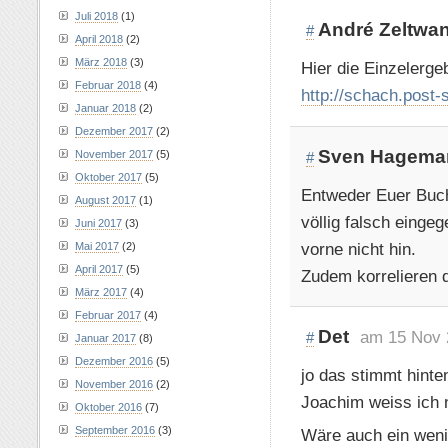
Juli 2018
(1)
André Zeltwa
#
April 2018
(2)
März 2018
(3)
Hier die Einzelergeb
Februar 2018
(4)
http://schach.post
Januar 2018
(2)
Dezember 2017
(2)
Sven Hagema
November 2017
(5)
#
Oktober 2017
(5)
Entweder Euer Buchf
August 2017
(1)
völlig falsch einge
Juni 2017
(3)
vorne nicht hin.
Mai 2017
(2)
April 2017
(5)
Zudem korrelieren 
März 2017
(4)
Februar 2017
(4)
Det
am 15 Nov 
#
Januar 2017
(8)
Dezember 2016
(5)
jo das stimmt hinte
November 2016
(2)
Joachim weiss ich 
Oktober 2016
(7)
September 2016
(3)
Wäre auch ein weni