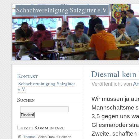
Schachvereinigung Salzgitter e.V.
Diesmal kein 
Kontakt
Schachvereinigung Salzgitter
Veröffentlicht von
An
e.V.
Wir müssen ja auc
Suchen
Mannschaftsmeiste
3,5 gegen uns wa
Gliesmaroder stra
Letzte Kommentare
Zweite, schafften
Thomas
: Vielen Dank für diesen