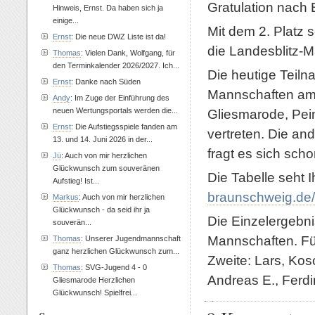
Gratulation nach
Hinweis, Ernst. Da haben sich ja
einige...
Mit dem 2. Platz s
Ernst
: Die neue DWZ Liste ist da!
die Landesblitz-M
Thomas
: Vielen Dank, Wolfgang, für
den Terminkalender 2026/2027. Ich...
Die heutige Teiln
Ernst
: Danke nach Süden
Mannschaften am S
Andy
: Im Zuge der Einführung des
neuen Wertungsportals werden die...
Gliesmarode, Pei
Ernst
: Die Aufstiegsspiele fanden am
vertreten. Die an
13. und 14. Juni 2026 in der...
fragt es sich sch
Jü
: Auch von mir herzlichen
Glückwunsch zum souveränen
Die Tabelle seht I
Aufstieg! Ist...
braunschweig.de/
Markus
: Auch von mir herzlichen
Glückwunsch - da seid ihr ja
Die Einzelergebni
souverän...
Mannschaften. Für
Thomas
: Unserer Jugendmannschaft
ganz herzlichen Glückwunsch zum...
Zweite: Lars, Kosch
Thomas
: SVG-Jugend 4 - 0
Andreas E., Ferd
Gliesmarode Herzlichen
Glückwunsch! Spielfrei...