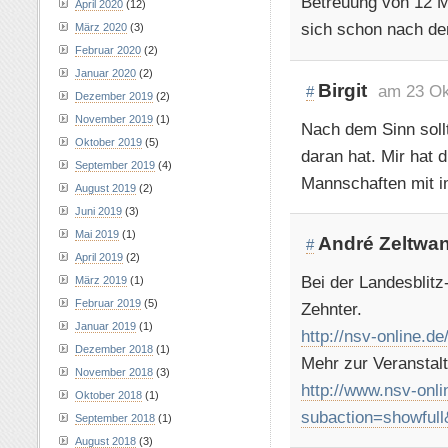
Betreuung von 12 M
April 2020
(12)
sich schon nach de
März 2020
(3)
Februar 2020
(2)
Januar 2020
(2)
Birgit
am 23 Ok
#
Dezember 2019
(2)
November 2019
(1)
Nach dem Sinn soll
Oktober 2019
(5)
daran hat. Mir hat d
September 2019
(4)
Mannschaften mit i
August 2019
(2)
Juni 2019
(3)
Mai 2019
(1)
André Zeltwa
#
April 2019
(2)
Bei der Landesblit
März 2019
(1)
Februar 2019
(5)
Zehnter.
Januar 2019
(1)
http://nsv-online.d
Dezember 2018
(1)
Mehr zur Veranstal
November 2018
(3)
http://www.nsv-onli
Oktober 2018
(1)
subaction=showful
September 2018
(1)
August 2018
(3)