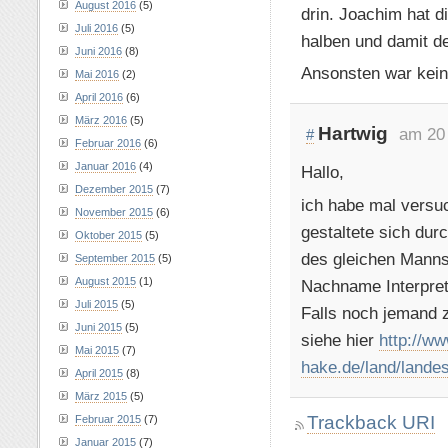
August 2016
(5)
drin. Joachim hat 
Juli 2016
(5)
halben und damit d
Juni 2016
(8)
Ansonsten war kein
Mai 2016
(2)
April 2016
(6)
März 2016
(5)
Hartwig
am 20
#
Februar 2016
(6)
Januar 2016
(4)
Hallo,
Dezember 2015
(7)
ich habe mal versu
November 2015
(6)
gestaltete sich dur
Oktober 2015
(5)
des gleichen Manns
September 2015
(5)
August 2015
(1)
Nachname Interpreta
Juli 2015
(5)
Falls noch jemand z
Juni 2015
(5)
siehe hier
http://ww
Mai 2015
(7)
hake.de/land/lande
April 2015
(8)
März 2015
(5)
Trackback URI
Februar 2015
(7)
Januar 2015
(7)