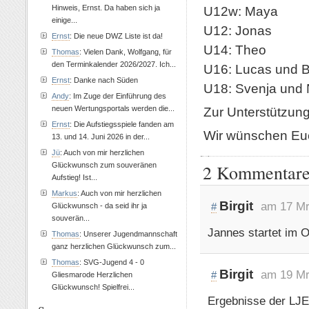
Hinweis, Ernst. Da haben sich ja
U12w: Maya
einige...
U12: Jonas
Ernst
: Die neue DWZ Liste ist da!
U14: Theo
Thomas
: Vielen Dank, Wolfgang, für
den Terminkalender 2026/2027. Ich...
U16: Lucas und 
Ernst
: Danke nach Süden
U18: Svenja und 
Andy
: Im Zuge der Einführung des
neuen Wertungsportals werden die...
Zur Unterstützung 
Ernst
: Die Aufstiegsspiele fanden am
Wir wünschen Euch
13. und 14. Juni 2026 in der...
Jü
: Auch von mir herzlichen
2 Kommentare 
Glückwunsch zum souveränen
Aufstieg! Ist...
Markus
: Auch von mir herzlichen
Birgit
am 17 Mr
#
Glückwunsch - da seid ihr ja
souverän...
Jannes startet im 
Thomas
: Unserer Jugendmannschaft
ganz herzlichen Glückwunsch zum...
Thomas
: SVG-Jugend 4 - 0
Birgit
am 19 Mr
#
Gliesmarode Herzlichen
Glückwunsch! Spielfrei...
Ergebnisse der LJE