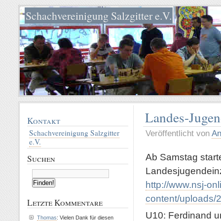
Schachvereinigung Salzgitter e.V.
Landes-Jugen
Kontakt
Schachvereinigung Salzgitter
Veröffentlicht von
An
e.V.
Ab Samstag starte
Suchen
Landesjugendein
http://www.nsj-on
content/uploads/
Letzte Kommentare
U10: Ferdinand 
Thomas
: Vielen Dank für diesen