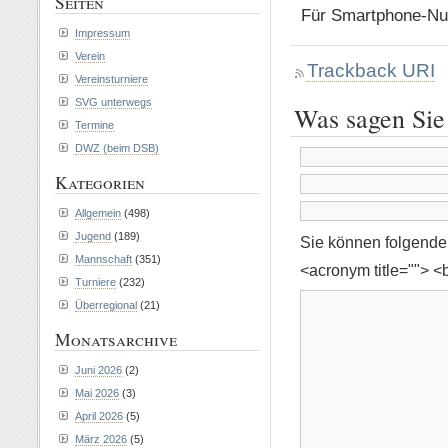
Seiten
Für Smartphone-Nut
Impressum
Verein
Trackback URI
Vereinsturniere
SVG unterwegs
Was sagen Sie
Termine
DWZ (beim DSB)
Kategorien
Allgemein
(498)
Jugend
(189)
Sie können folgend
Mannschaft
(351)
<acronym title=""> <
Turniere
(232)
Überregional
(21)
Monatsarchive
Juni 2026
(2)
Mai 2026
(3)
April 2026
(5)
März 2026
(5)