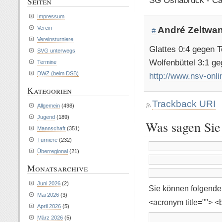
Seiten
Impressum
Verein
André Zeltwa
#
Vereinsturniere
Glattes 0:4 gegen 
SVG unterwegs
Wolfenbüttel 3:1 g
Termine
DWZ (beim DSB)
http://www.nsv-onli
Kategorien
Trackback URI
Allgemein
(498)
Jugend
(189)
Was sagen Sie
Mannschaft
(351)
Turniere
(232)
Überregional
(21)
Monatsarchive
Juni 2026
(2)
Sie können folgend
Mai 2026
(3)
<acronym title=""> <
April 2026
(5)
März 2026
(5)