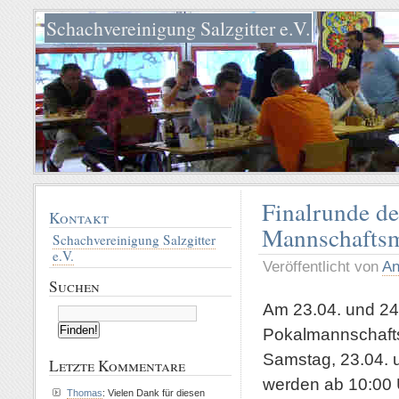
Schachvereinigung Salzgitter e.V.
Finalrunde de
Kontakt
Mannschaftsm
Schachvereinigung Salzgitter
e.V.
Veröffentlicht von
An
Suchen
Am 23.04. und 24.
Pokalmannschaftsm
Samstag, 23.04. 
Letzte Kommentare
werden ab 10:00 U
Thomas
: Vielen Dank für diesen