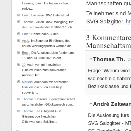
Mannschaften qual
Hinweis, Ernst. Da haben sich ja
einige...
Teilnehmer sind 
Ernst
: Die neue DWZ Liste ist da!
SVG Salzgitter.
ht
Thomas
: Vielen Dank, Wolfgang, für
den Terminkalender 2026/2027. Ich...
3 Kommentare 
Ernst
: Danke nach Süden
Andy
: Im Zuge der Einführung des
Mannschaftsme
neuen Wertungsportals werden die...
Ernst
: Die Aufstiegsspiele fanden am
Thomas Th.
13. und 14. Juni 2026 in der...
a
#
Jü
: Auch von mir herzlichen
Frage: Warum wird
Glückwunsch zum souveränen
Aufstieg! Ist...
wie noch nie haben?
Markus
: Auch von mir herzlichen
Bezirksklasse und 
Glückwunsch - da seid ihr ja
souverän...
Thomas
: Unserer Jugendmannschaft
André Zeltwa
#
ganz herzlichen Glückwunsch zum...
Thomas
: SVG-Jugend 4 - 0
Die Auslosung fürs 
Gliesmarode Herzlichen
Glückwunsch! Spielfrei...
SVG Salzgitter - M
SG Osnabrück - Cai