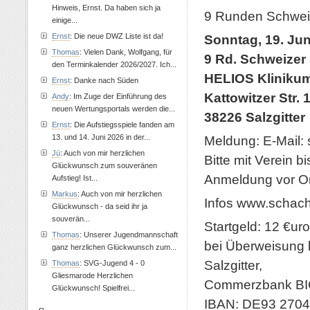
Hinweis, Ernst. Da haben sich ja
9 Runden Schweiz
einige...
Ernst
: Die neue DWZ Liste ist da!
Sonntag, 19. Jun
Thomas
: Vielen Dank, Wolfgang, für
9 Rd. Schweizer
den Terminkalender 2026/2027. Ich...
HELIOS Klinikum
Ernst
: Danke nach Süden
Kattowitzer Str. 
Andy
: Im Zuge der Einführung des
neuen Wertungsportals werden die...
38226 Salzgitter
Ernst
: Die Aufstiegsspiele fanden am
13. und 14. Juni 2026 in der...
Meldung: E-Mail:
Jü
: Auch von mir herzlichen
Bitte mit Verein b
Glückwunsch zum souveränen
Anmeldung vor Or
Aufstieg! Ist...
Markus
: Auch von mir herzlichen
Infos www.schachv
Glückwunsch - da seid ihr ja
souverän...
Startgeld: 12 €ur
Thomas
: Unserer Jugendmannschaft
bei Überweisung 
ganz herzlichen Glückwunsch zum...
Salzgitter,
Thomas
: SVG-Jugend 4 - 0
Gliesmarode Herzlichen
Commerzbank B
Glückwunsch! Spielfrei...
IBAN: DE93 2704