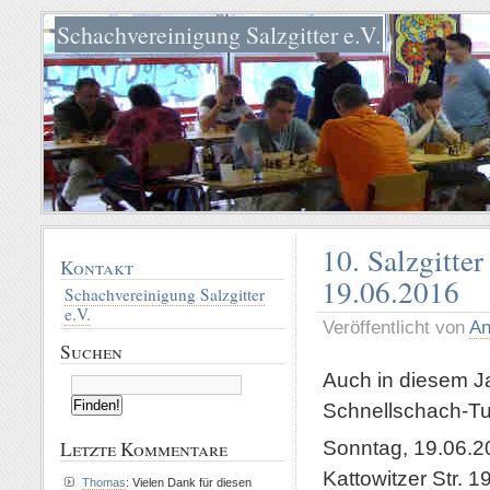
Schachvereinigung Salzgitter e.V.
10. Salzgitte
Kontakt
19.06.2016
Schachvereinigung Salzgitter
e.V.
Veröffentlicht von
An
Suchen
Auch in diesem Ja
Schnellschach-Tur
Sonntag, 19.06.20
Letzte Kommentare
Kattowitzer Str. 1
Thomas
: Vielen Dank für diesen