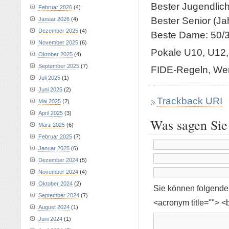
Bester Jugendlich
Februar 2026
(4)
Bester Senior (Ja
Januar 2026
(4)
Dezember 2025
(4)
Beste Dame: 50/3
November 2025
(6)
Pokale U10, U12,
Oktober 2025
(4)
September 2025
(7)
FIDE-Regeln, Wert
Juli 2025
(1)
Juni 2025
(2)
Trackback URI
Mai 2025
(2)
April 2025
(3)
Was sagen Sie
März 2025
(6)
Februar 2025
(7)
Januar 2025
(6)
Dezember 2024
(5)
November 2024
(4)
Oktober 2024
(2)
Sie können folgend
September 2024
(7)
<acronym title=""> <
August 2024
(1)
Juni 2024
(1)