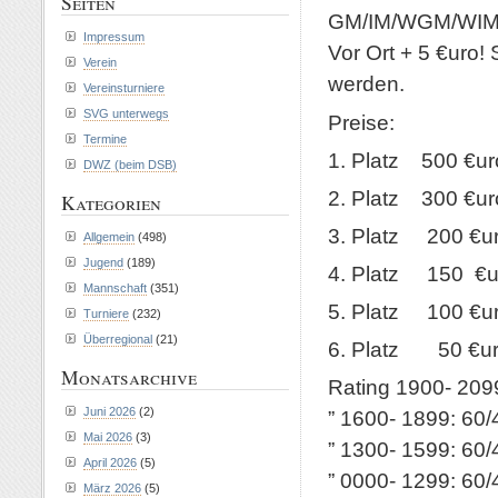
Seiten
GM/IM/WGM/WIM s
Impressum
Vor Ort + 5 €uro! S
Verein
werden.
Vereinsturniere
SVG unterwegs
Preise:
Termine
1. Platz 500 €ur
DWZ (beim DSB)
2. Platz 300 €ur
Kategorien
3. Platz 200 €u
Allgemein
(498)
Jugend
(189)
4. Platz 150 €u
Mannschaft
(351)
5. Platz 100 €u
Turniere
(232)
Überregional
(21)
6. Platz 50 €u
Monatsarchive
Rating 1900- 209
Juni 2026
(2)
” 1600- 1899: 60/
Mai 2026
(3)
” 1300- 1599: 60/
April 2026
(5)
” 0000- 1299: 60/
März 2026
(5)