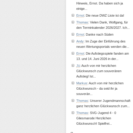
Hinweis, Ernst. Da haben sich ja
einige...
Ernst
: Die neue DWZ Liste ist da!
Thomas
: Vielen Dank, Wolfgang, für
den Terminkalender 2026/2027. Ich...
Ernst
: Danke nach Süden
Andy
: Im Zuge der Einführung des
neuen Wertungsportals werden die...
Ernst
: Die Aufstiegsspiele fanden am
13. und 14. Juni 2026 in der...
Jü
: Auch von mir herzlichen
Glückwunsch zum souveränen
Aufstieg! Ist...
Markus
: Auch von mir herzlichen
Glückwunsch - da seid ihr ja
souverän...
Thomas
: Unserer Jugendmannschaft
ganz herzlichen Glückwunsch zum...
Thomas
: SVG-Jugend 4 - 0
Gliesmarode Herzlichen
Glückwunsch! Spielfrei...