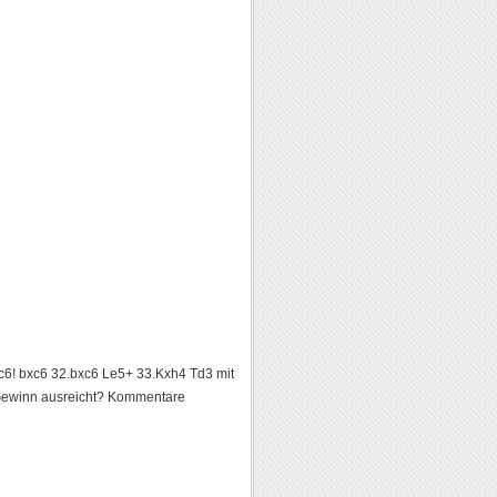
c6! bxc6 32.bxc6 Le5+ 33.Kxh4 Td3 mit
Gewinn ausreicht? Kommentare