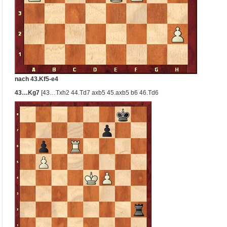
nach 43.Kf5-e4
43…Kg7
[43…Txh2 44.Td7 axb5 45.axb5 b6 46.Td6