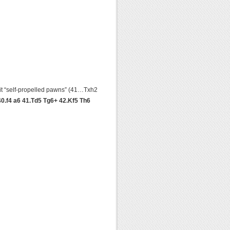
it “self-propelled pawns” (41…Txh2
.f4 a6 41.Td5 Tg6+ 42.Kf5 Th6