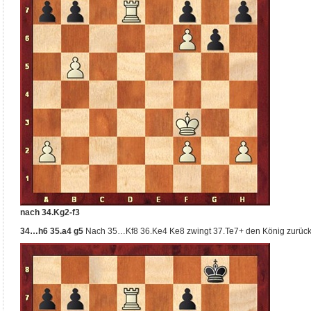
nach 34.Kg2-f3
34…h6 35.a4 g5
Nach 35…Kf8 36.Ke4 Ke8 zwingt 37.Te7+ den König zurück