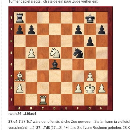
Turmendspiel siegte. Ich steige ein paar Züge vorher ein:
nach 26…Lf6xd4
27.g4!?
27.Tc7 wäre der offensichtliche Zug gewesen. Stefan kann ja viellei
verschmäht hat?!
27…Td8
[27…Sh4+ hätte Stoff zum Rechnen geboten: 28.K