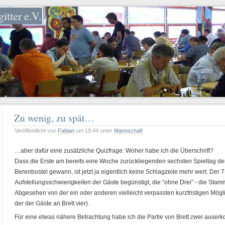
itter e.V.
Zu wenig, zu spät…
Veröffentlicht von
Fabian
um 19:44 unter
Mannschaft
…aber dafür eine zusätzliche Quizfrage: Woher habe ich die Überschrift?
Dass die Erste am bereits eine Woche zurückliegenden sechsten Spieltag de
Berenbostel gewann, ist jetzt ja eigentlich keine Schlagzeile mehr wert. Der 
Aufstellungsschwierigkeiten der Gäste begünstigt, die “ohne Drei” - die Stamm
Abgesehen von der ein oder anderen vielleicht verpassten kurzfristigen Mögli
der der Gäste an Brett vier).
Für eine etwas nähere Betrachtung habe ich die Partie von Brett zwei auserk