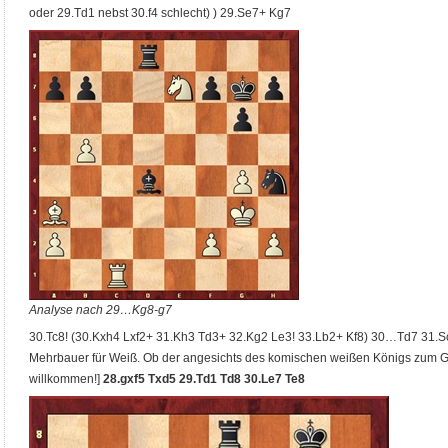
oder 29.Td1 nebst 30.f4 schlecht) ) 29.Se7+ Kg7
Analyse nach 29…Kg8-g7
30.Tc8! (30.Kxh4 Lxf2+ 31.Kh3 Td3+ 32.Kg2 Le3! 33.Lb2+ Kf8) 30…Td7 31.S
Mehrbauer für Weiß. Ob der angesichts des komischen weißen Königs zum 
willkommen!]
28.gxf5 Txd5 29.Td1 Td8 30.Le7 Te8