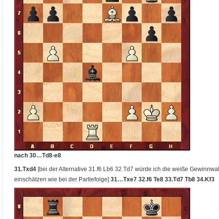
nach 30…Td8-e8
31.Txd4
[bei der Alternative 31.f6 Lb6 32.Td7 würde ich die weiße Gewinnwah
einschätzen wie bei der Partiefolge]
31…Txe7 32.f6 Te8 33.Td7 Tb8 34.Kf3