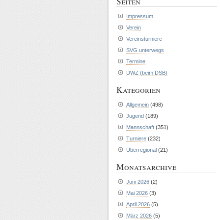
Seiten
Impressum
Verein
Vereinsturniere
SVG unterwegs
Termine
DWZ (beim DSB)
Kategorien
Allgemein
(498)
Jugend
(189)
Mannschaft
(351)
Turniere
(232)
Überregional
(21)
Monatsarchive
Juni 2026
(2)
Mai 2026
(3)
April 2026
(5)
März 2026
(5)