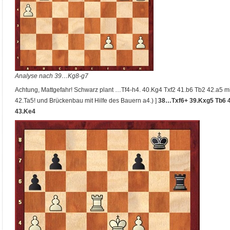
Analyse nach 39…Kg8-g7
Achtung, Mattgefahr! Schwarz plant …Tf4-h4. 40.Kg4 Txf2 41.b6 Tb2 42.a5 m
42.Ta5! und Brückenbau mit Hilfe des Bauern a4.) ]
38…Txf6+ 39.Kxg5 Tb6 40
43.Ke4