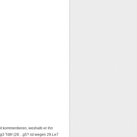
cht kommentieren, weshalb er ihn
g3 Td8! (28…g5? ist wegen 29.Le7