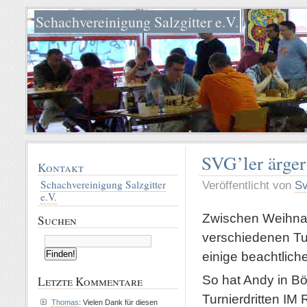
Schachvereinigung Salzgitter e.V.
SVG’ler ärge
Kontakt
Schachvereinigung Salzgitter
Veröffentlicht von
S
e.V.
Zwischen Weihnac
Suchen
verschiedenen Tu
einige beachtliche
So hat Andy in B
Letzte Kommentare
Turnierdritten I
Thomas
: Vielen Dank für diesen