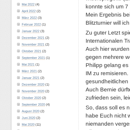
Mai 2022
(4)
konnte sich um 7
April 2022
(2)
Mein Ergebnis be
März 2022
(3)
Blitzturnier will 
Februar 2022
(1)
Januar 2022
(3)
Zu guter Letzt spi
Dezember 2021
(2)
Internationalen 
November 2021
(2)
Auch hier wurden 
Oktober 2021
(2)
gegen mehrere we
September 2021
(1)
Philipp gelang e
Mai 2021
(1)
März 2021
(2)
IM zu remisieren.
Januar 2021
(2)
gesundheitlichen 
Dezember 2020
(1)
Auch Bernie dürf
November 2020
(2)
zufrieden sein, l
Oktober 2020
(2)
September 2020
(4)
So, dass soll es 
August 2020
(2)
habe Euch nicht w
Juni 2020
(2)
niemanden verges
Mai 2020
(11)