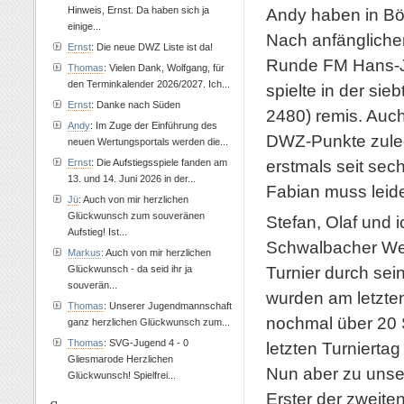
Hinweis, Ernst. Da haben sich ja
Andy haben in Bö
einige...
Nach anfängliche
Ernst
: Die neue DWZ Liste ist da!
Runde FM Hans-J
Thomas
: Vielen Dank, Wolfgang, für
den Terminkalender 2026/2027. Ich...
spielte in der s
Ernst
: Danke nach Süden
2480) remis. Auch
Andy
: Im Zuge der Einführung des
DWZ-Punkte zuleg
neuen Wertungsportals werden die...
erstmals seit sec
Ernst
: Die Aufstiegsspiele fanden am
13. und 14. Juni 2026 in der...
Fabian muss leide
Jü
: Auch von mir herzlichen
Glückwunsch zum souveränen
Stefan, Olaf und 
Aufstieg! Ist...
Schwalbacher Weih
Markus
: Auch von mir herzlichen
Turnier durch sei
Glückwunsch - da seid ihr ja
souverän...
wurden am letzten
Thomas
: Unserer Jugendmannschaft
nochmal über 20 
ganz herzlichen Glückwunsch zum...
Thomas
: SVG-Jugend 4 - 0
letzten Turniertag
Gliesmarode Herzlichen
Nun aber zu unser
Glückwunsch! Spielfrei...
Erster der zweiten