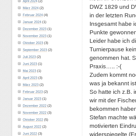
April 2024
(2)
DWZ 1829 und DW
März 2024
(2)
in der letzten R
Februar 2024
(4)
Januar 2024
(1)
Insgesamt habe i
Dezember 2023
(1)
Punkte gewonnen, 
November 2023
(1)
Leider habe ich 
Oktober 2023
(3)
Turnierpause kei
September 2023
(2)
genommen hat. So
Juli 2023
(2)
Juni 2023
(1)
Praxis….. :-(
Mai 2023
(1)
Zudem kommt noch 
April 2023
(3)
was ja bekannt i
März 2023
(2)
So hatte ich z.B. 
Februar 2023
(2)
Januar 2023
(1)
wir mit der Fisch
Dezember 2022
(2)
bekommen habe
November 2022
(3)
Stefan machte wä
Oktober 2022
(5)
motivierten Eindr
August 2022
(2)
widerspiegelte (E
Juni 2022
(3)