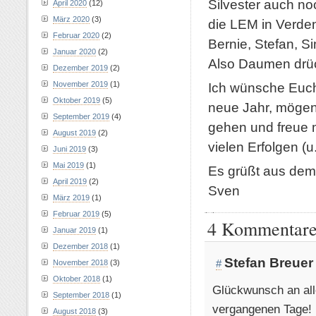
Silvester auch no
April 2020
(12)
März 2020
(3)
die LEM in Verden
Februar 2020
(2)
Bernie, Stefan, S
Januar 2020
(2)
Also Daumen drü
Dezember 2019
(2)
November 2019
(1)
Ich wünsche Euch
Oktober 2019
(5)
neue Jahr, mögen
September 2019
(4)
gehen und freue m
August 2019
(2)
vielen Erfolgen (u
Juni 2019
(3)
Mai 2019
(1)
Es grüßt aus de
April 2019
(2)
Sven
März 2019
(1)
Februar 2019
(5)
4 Kommentare 
Januar 2019
(1)
Dezember 2018
(1)
Stefan Breuer
#
November 2018
(3)
Oktober 2018
(1)
Glückwunsch an alle
September 2018
(1)
vergangenen Tage! I
August 2018
(3)