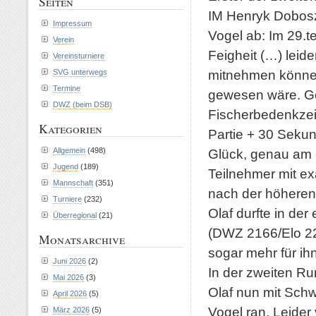
Seiten
IM Henryk Dobosz
Impressum
Vogel ab: Im 29.
Verein
Feigheit (…) leid
Vereinsturniere
mitnehmen können,
SVG unterwegs
Termine
gewesen wäre. Ges
DWZ (beim DSB)
Fischerbedenkzeit
Kategorien
Partie + 30 Sekun
Allgemein
(498)
Glück, genau am e
Jugend
(189)
Teilnehmer mit ex
Mannschaft
(351)
nach der höheren 
Turniere
(232)
Olaf durfte in de
Überregional
(21)
(DWZ 2166/Elo 221
Monatsarchive
sogar mehr für ih
Juni 2026
(2)
In der zweiten Ru
Mai 2026
(3)
Olaf nun mit Sch
April 2026
(5)
Vogel ran. Leider 
März 2026
(5)