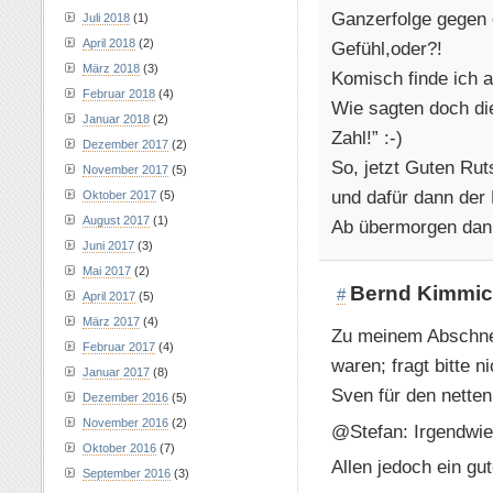
Ganzerfolge gegen e
Juli 2018
(1)
April 2018
(2)
Gefühl,oder?!
März 2018
(3)
Komisch finde ich 
Februar 2018
(4)
Wie sagten doch die
Januar 2018
(2)
Zahl!” :-)
Dezember 2017
(2)
So, jetzt Guten Rut
November 2017
(5)
und dafür dann der
Oktober 2017
(5)
August 2017
(1)
Ab übermorgen dann 
Juni 2017
(3)
Mai 2017
(2)
Bernd Kimmi
#
April 2017
(5)
März 2017
(4)
Zu meinem Abschnei
Februar 2017
(4)
waren; fragt bitte
Januar 2017
(8)
Sven für den netten
Dezember 2016
(5)
November 2016
(2)
@Stefan: Irgendwie 
Oktober 2016
(7)
Allen jedoch ein gu
September 2016
(3)