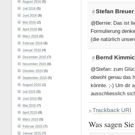
August 2016
(5)
Juli 2016
(5)
Stefan Breuer
#
Juni 2016
(8)
@Bernie: Das ist li
Mai 2016
(2)
April 2016
(6)
Formulierung denke
März 2016
(5)
(die natürlich unser
Februar 2016
(6)
Januar 2016
(4)
Bernd Kimmi
Dezember 2015
(7)
#
November 2015
(6)
@Stefan: zum Glüc
Oktober 2015
(5)
obwohl genau das hi
September 2015
(5)
könnte. ;-) Um dir
August 2015
(1)
Juli 2015
(5)
ausschliesslich sic
Juni 2015
(5)
Mai 2015
(7)
Trackback URI
April 2015
(8)
März 2015
(5)
Was sagen Sie
Februar 2015
(7)
Januar 2015
(7)