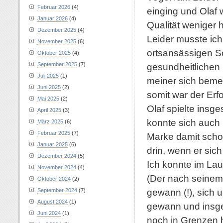
Februar 2026
(4)
einging und Olaf
Januar 2026
(4)
Qualität weniger h
Dezember 2025
(4)
Leider musste ich
November 2025
(6)
ortsansässigen S
Oktober 2025
(4)
September 2025
(7)
gesundheitlichen
Juli 2025
(1)
meiner sich beme
Juni 2025
(2)
somit war der Erf
Mai 2025
(2)
Olaf spielte insg
April 2025
(3)
konnte sich auch
März 2025
(6)
Februar 2025
(7)
Marke damit schon
Januar 2025
(6)
drin, wenn er sic
Dezember 2024
(5)
Ich konnte im La
November 2024
(4)
(Der nach seinem
Oktober 2024
(2)
gewann (!), sich
September 2024
(7)
August 2024
(1)
gewann und insge
Juni 2024
(1)
noch in Grenzen 