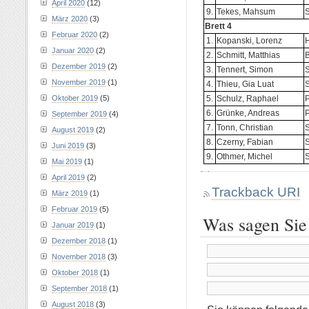
April 2020
(12)
9.
Tekes, Mahsum
März 2020
(3)
Brett 4
Februar 2020
(2)
1.
Kopanski, Lorenz
Januar 2020
(2)
2.
Schmitt, Matthias
Dezember 2019
(2)
3.
Tennert, Simon
S
November 2019
(1)
4.
Thieu, Gia Luat
S
5.
Schulz, Raphael
P
Oktober 2019
(5)
6.
Grünke, Andreas
P
September 2019
(4)
7.
Tonn, Christian
August 2019
(2)
8.
Czerny, Fabian
S
Juni 2019
(3)
9.
Othmer, Michel
Mai 2019
(1)
April 2019
(2)
Trackback URI
März 2019
(1)
Februar 2019
(5)
Was sagen Sie
Januar 2019
(1)
Dezember 2018
(1)
November 2018
(3)
Oktober 2018
(1)
September 2018
(1)
August 2018
(3)