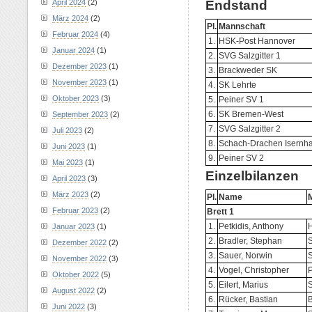
Endstand
April 2024
(2)
März 2024
(2)
Pl.
Mannschaft
Februar 2024
(4)
1.
HSK-Post Hannover
Januar 2024
(1)
2.
SVG Salzgitter 1
Dezember 2023
(1)
3.
Brackweder SK
November 2023
(1)
4.
SK Lehrte
Oktober 2023
(3)
5.
Peiner SV 1
6.
SK Bremen-West
September 2023
(2)
7.
SVG Salzgitter 2
Juli 2023
(2)
8.
Schach-Drachen Isernh
Juni 2023
(1)
9.
Peiner SV 2
Mai 2023
(1)
Einzelbilanzen
April 2023
(3)
März 2023
(2)
Pl.
Name
Februar 2023
(2)
Brett 1
1.
Petkidis, Anthony
Januar 2023
(1)
2.
Bradler, Stephan
S
Dezember 2022
(2)
3.
Sauer, Norwin
S
November 2022
(3)
4.
Vogel, Christopher
P
Oktober 2022
(5)
5.
Eilert, Marius
August 2022
(2)
6.
Rücker, Bastian
Juni 2022
(3)