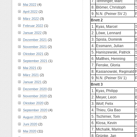
7.
Tenninger, Marc
S
Mai 2022
(4)
8.
Blömer, Christoph
April 2022
(2)
9.
N.N. (Peiner SV 2)
P
März 2022
(3)
Brett 2
Februar 2022
(1)
1.
Kyas, Marcel
S
2.
Löwe, Lennard
Januar 2022
(3)
3.
Spisla, Dominik
Dezember 2021
(2)
4.
Essmann, Julian
November 2021
(2)
5.
Haniszewski, Patrick
Oktober 2021
(2)
6.
Matthes, Henning
S
September 2021
(1)
7.
Fenske, Gloria
S
Mai 2021
(1)
8.
Kasianowski, Reginald
P
März 2021
(2)
9.
N.N. (Peiner SV 1)
P
Januar 2021
(2)
Brett 3
Dezember 2020
(1)
1.
Kyas, Philipp
S
November 2020
(2)
2.
Meyer, Leon
Oktober 2020
(2)
3.
Wolf, Felix
4.
Thieu, Gia Bao
S
September 2020
(4)
5.
Tschirner, Tom
P
August 2020
(2)
6.
Klosa, Kevin
Juni 2020
(2)
7.
Michalik, Marina
S
Mai 2020
(11)
8.
Grünke, Jan
P