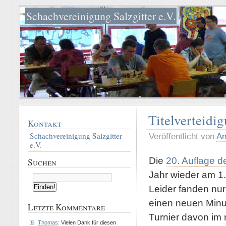
Schachvereinigung Salzgitter e.V.
Titelverteidig
Kontakt
Schachvereinigung Salzgitter
Veröffentlicht von
An
e.V.
Die
20. Auflage d
Suchen
Jahr wieder am 1.
Leider fanden n
einen neuen Minus
Letzte Kommentare
Turnier davon im 
Thomas
: Vielen Dank für diesen