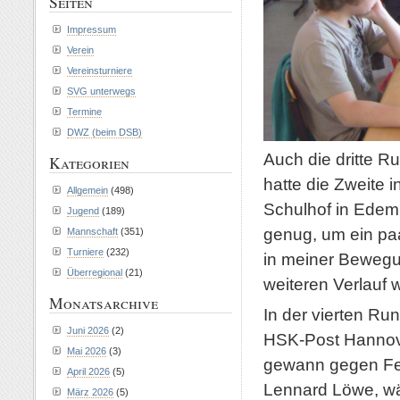
Seiten
Impressum
Verein
Vereinsturniere
SVG unterwegs
Termine
DWZ (beim DSB)
Auch die dritte 
Kategorien
hatte die Zweite i
Allgemein
(498)
Schulhof in Edemi
Jugend
(189)
genug, um ein paa
Mannschaft
(351)
Turniere
(232)
in meiner Bewegun
Überregional
(21)
weiteren Verlauf 
Monatsarchive
In der vierten R
Juni 2026
(2)
HSK-Post Hannover
Mai 2026
(3)
gewann gegen Fel
April 2026
(5)
Lennard Löwe, w
März 2026
(5)