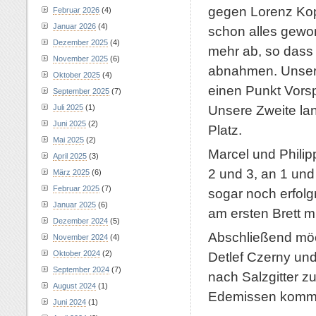
gegen Lorenz Kop
Februar 2026
(4)
Januar 2026
(4)
schon alles gew
Dezember 2025
(4)
mehr ab, so dass
November 2025
(6)
abnahmen. Unsere 
Oktober 2025
(4)
einen Punkt Vors
September 2025
(7)
Unsere Zweite la
Juli 2025
(1)
Juni 2025
(2)
Platz.
Mai 2025
(2)
Marcel und Philip
April 2025
(3)
2 und 3, an 1 und
März 2025
(6)
Februar 2025
(7)
sogar noch erfolg
Januar 2025
(6)
am ersten Brett mi
Dezember 2024
(5)
Abschließend möch
November 2024
(4)
Oktober 2024
(2)
Detlef Czerny und
September 2024
(7)
nach Salzgitter z
August 2024
(1)
Edemissen komm
Juni 2024
(1)