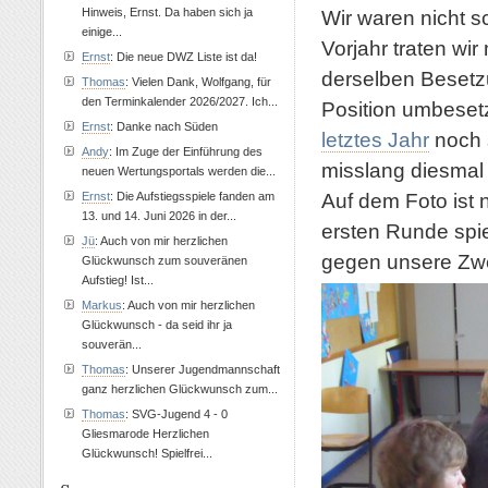
Hinweis, Ernst. Da haben sich ja
Wir waren nicht 
einige...
Vorjahr traten wir
Ernst
: Die neue DWZ Liste ist da!
derselben Besetzu
Thomas
: Vielen Dank, Wolfgang, für
den Terminkalender 2026/2027. Ich...
Position umbeset
Ernst
: Danke nach Süden
letztes Jahr
noch 
Andy
: Im Zuge der Einführung des
misslang diesmal 
neuen Wertungsportals werden die...
Auf dem Foto ist 
Ernst
: Die Aufstiegsspiele fanden am
13. und 14. Juni 2026 in der...
ersten Runde spiel
Jü
: Auch von mir herzlichen
gegen unsere Zwe
Glückwunsch zum souveränen
Aufstieg! Ist...
Markus
: Auch von mir herzlichen
Glückwunsch - da seid ihr ja
souverän...
Thomas
: Unserer Jugendmannschaft
ganz herzlichen Glückwunsch zum...
Thomas
: SVG-Jugend 4 - 0
Gliesmarode Herzlichen
Glückwunsch! Spielfrei...