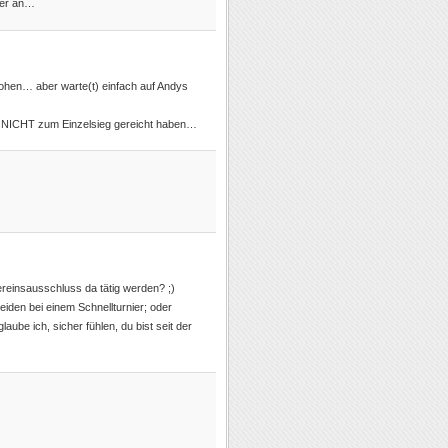
uer an…
ohen… aber warte(t) einfach auf Andys
n NICHT zum Einzelsieg gereicht haben…
reinsausschluss da tätig werden? ;)
iden bei einem Schnellturnier; oder
aube ich, sicher fühlen, du bist seit der