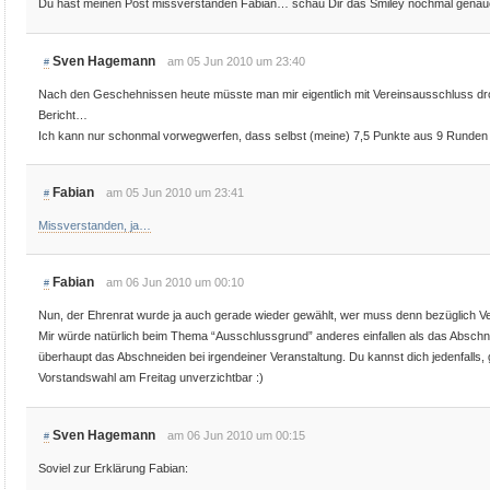
Du hast meinen Post missverstanden Fabian… schau Dir das Smiley nochmal gena
Sven Hagemann
am 05 Jun 2010 um 23:40
#
Nach den Geschehnissen heute müsste man mir eigentlich mit Vereinsausschluss dr
Bericht…
Ich kann nur schonmal vorwegwerfen, dass selbst (meine) 7,5 Punkte aus 9 Runde
Fabian
am 05 Jun 2010 um 23:41
#
Missverstanden, ja…
Fabian
am 06 Jun 2010 um 00:10
#
Nun, der Ehrenrat wurde ja auch gerade wieder gewählt, wer muss denn bezüglich Ve
Mir würde natürlich beim Thema “Ausschlussgrund” anderes einfallen als das Abschne
überhaupt das Abschneiden bei irgendeiner Veranstaltung. Du kannst dich jedenfalls, gl
Vorstandswahl am Freitag unverzichtbar :)
Sven Hagemann
am 06 Jun 2010 um 00:15
#
Soviel zur Erklärung Fabian: