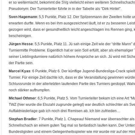
er so weitermacht, bekommt die SVg vielleicht einen weiteren Schnellschach
Pseudonym: Der Turnierleiter führte in in der Tabelle als “Dirk Hintel”.
Sven Hagemann
: 5,5 Punkte, Platz 12. Der Spitzenmann der Zweiten holte
erwarten durfte. Wenn es bei ihm ausgezeichnet läuft, ist er zu besseren Lei
gezogen wird, dass er gesundheitlich leicht angeschlagen ins Rennen ging,
bescheinigen.
Jürgen Hesse
: 5,5 Punkte, Platz 11. Jü sah einige Zeit wie der “dritte Mann”
Turniermitte Probleme. Eigentlich hat er sein Soll erfüllt, aber als ehemaliger 
seiner Lieblingsturniere natürlich höhere Ansprüche an sich. Jü wird mit Sich
der Partie sein.
Marcel Kyas
: 6 Punkte, Platz 6. Der künftige Jugend-Bundesliga-Crack spielt
Turnier. Für einige Zeit dachte ich, dass er die Veranstaltung gewinnen würde
Schlussrunde in der allerletzten laufenden Partie des Turniers gestoppt. Wa
noch stärker auftrumpfen.
Michael Othmer
: 6,5 Punkte, Platz 5. Vom Turnierleiter bekam ich eine Art 
TWZ (hier wurde die Elozahl zugrunde gelegt) war deutlich schlechter als S
Auftaktniederlage gab ich noch drei Remisen ab. Ich bin zufrieden…
Stephan Bradler
: 7 Punkte, Platz 1. Chapeau! Niemand war überraschter als
Schnellschach an einem guten Tag mal so fantastisch laufen kann. Der Unte
Bundesligisten und einem Gelegenheitsspieler wie mir wurde mir auf der Hinfa