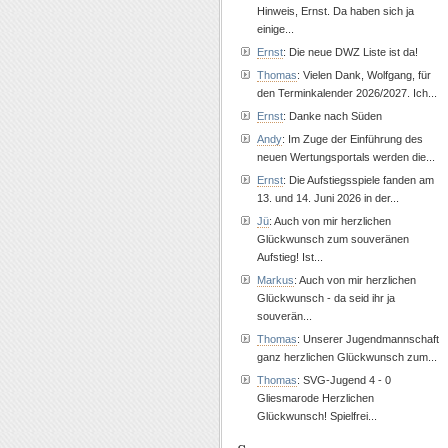
Hinweis, Ernst. Da haben sich ja
einige...
Ernst
: Die neue DWZ Liste ist da!
Thomas
: Vielen Dank, Wolfgang, für
den Terminkalender 2026/2027. Ich...
Ernst
: Danke nach Süden
Andy
: Im Zuge der Einführung des
neuen Wertungsportals werden die...
Ernst
: Die Aufstiegsspiele fanden am
13. und 14. Juni 2026 in der...
Jü
: Auch von mir herzlichen
Glückwunsch zum souveränen
Aufstieg! Ist...
Markus
: Auch von mir herzlichen
Glückwunsch - da seid ihr ja
souverän...
Thomas
: Unserer Jugendmannschaft
ganz herzlichen Glückwunsch zum...
Thomas
: SVG-Jugend 4 - 0
Gliesmarode Herzlichen
Glückwunsch! Spielfrei...