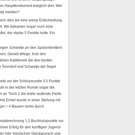
ser Hauptkonkurrent lediglich drei. Wer
Erste melden?
sich dies als eine weise Entscheidung,
4. Wir bekamen sogar noch eine
el, der starke 5 Punkte holte. Ein
ürgen Schwetje an den Spitzenbrettern
nnes, Gerald Wiege, trotz des
len traditionell die drei besten
n Tonndorf und Schwetje die Segel
reits vor der Schlussrunde 3,5 Punkte
te in der letzten Runde sogar die
l an Tisch 1 die letzte laufende Partie
rk Ermel wurde in einer Stellung mit
ger + 4 Bauern remis durch
 Endabrechnung 1,5 Buchholzpunkte vor
höner Erfolg für den künftigen Jugend-
eler hält. Herzlichen Glückwunsch und