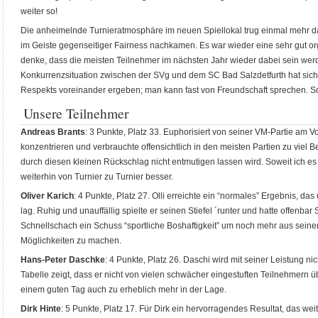
weiter so!
Die anheimelnde Turnieratmosphäre im neuen Spiellokal trug einmal mehr da
im Geiste gegenseitiger Fairness nachkamen. Es war wieder eine sehr gut org
denke, dass die meisten Teilnehmer im nächsten Jahr wieder dabei sein wer
Konkurrenzsituation zwischen der SVg und dem SC Bad Salzdetfurth hat sich
Respekts voreinander ergeben; man kann fast von Freundschaft sprechen. So 
Unsere Teilnehmer
Andreas Brants
: 3 Punkte, Platz 33. Euphorisiert von seiner VM-Partie am V
konzentrieren und verbrauchte offensichtlich in den meisten Partien zu viel Be
durch diesen kleinen Rückschlag nicht entmutigen lassen wird. Soweit ich es 
weiterhin von Turnier zu Turnier besser.
Oliver Karich
: 4 Punkte, Platz 27. Olli erreichte ein “normales” Ergebnis, 
lag. Ruhig und unauffällig spielte er seinen Stiefel ´runter und hatte offenbar
Schnellschach ein Schuss “sportliche Boshaftigkeit” um noch mehr aus sein
Möglichkeiten zu machen.
Hans-Peter Daschke
: 4 Punkte, Platz 26. Daschi wird mit seiner Leistung ni
Tabelle zeigt, dass er nicht von vielen schwächer eingestuften Teilnehmern üb
einem guten Tag auch zu erheblich mehr in der Lage.
Dirk Hinte
: 5 Punkte, Platz 17. Für Dirk ein hervorragendes Resultat, das w