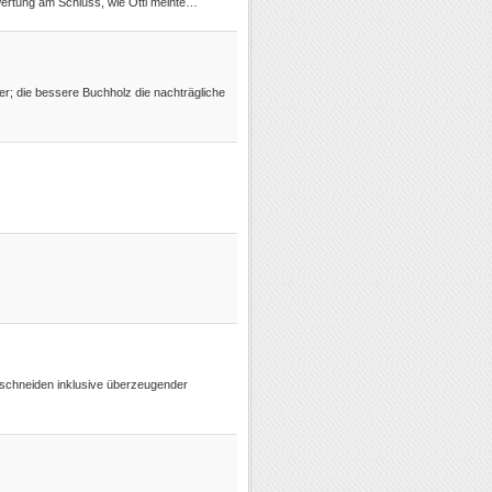
wertung am Schluss, wie Otti meinte…
er; die bessere Buchholz die nachträgliche
Abschneiden inklusive überzeugender