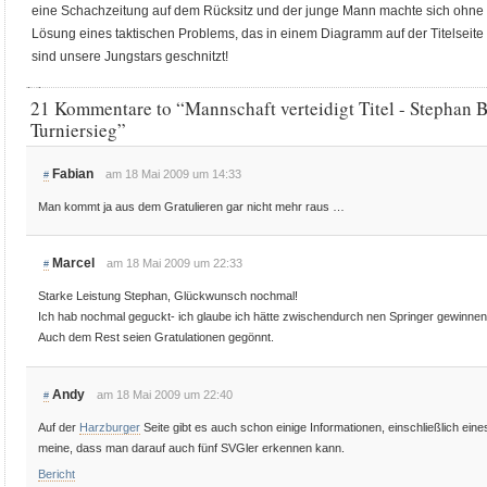
eine Schachzeitung auf dem Rücksitz und der junge Mann machte sich ohne 
Lösung eines taktischen Problems, das in einem Diagramm auf der Titelseit
sind unsere Jungstars geschnitzt!
21 Kommentare to “Mannschaft verteidigt Titel - Stephan Br
Turniersieg”
Fabian
am 18 Mai 2009 um 14:33
#
Man kommt ja aus dem Gratulieren gar nicht mehr raus …
Marcel
am 18 Mai 2009 um 22:33
#
Starke Leistung Stephan, Glückwunsch nochmal!
Ich hab nochmal geguckt- ich glaube ich hätte zwischendurch nen Springer gewinnen
Auch dem Rest seien Gratulationen gegönnt.
Andy
am 18 Mai 2009 um 22:40
#
Auf der
Harzburger
Seite gibt es auch schon einige Informationen, einschließlich ein
meine, dass man darauf auch fünf SVGler erkennen kann.
Bericht