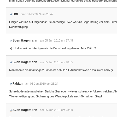
Mannschaft vollends gerechtfertig. Also nicht nur durch die etwas bessere Buchholz
Otti
am 19 Mai 2009 um 20:47
#
Einigen wir uns auf folgendes: Die derzeitige DWZ war die Begründung vor dem Turni
Rechtfertigung.
Sven Hagemann
am 05 Jun 2010 um 17:45
#
:-(. Und womit rechtfertigen wir die Entscheidung dieses Jahr Otti…?
Sven Hagemann
am 05 Jun 2010 um 18:05
#
Man könnte diesmal sagen: Simon ist schuld :D. Ausnahmsweise mal nicht Andy ;).
Fabian
am 05 Jun 2010 um 23:24
#
Schreibt denn jemand einen Bericht über euer - wie es scheint - erfolgreichreiches 
Titelverteidigung und Sicherung des Wanderpokals nach 5-maligem Sieg?
Sven Hagemann
am 05 Jun 2010 um 23:30
#