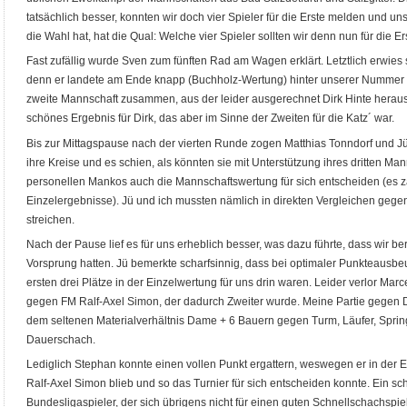
tatsächlich besser, konnten wir doch vier Spieler für die Erste melden und un
die Wahl hat, hat die Qual: Welche vier Spieler sollten wir denn nun für die 
Fast zufällig wurde Sven zum fünften Rad am Wagen erklärt. Letztlich erwies 
denn er landete am Ende knapp (Buchholz-Wertung) hinter unserer Nummer 
zweite Mannschaft zusammen, aus der leider ausgerechnet Dirk Hinte herausfi
schönes Ergebnis für Dirk, das aber im Sinne der Zweiten für die Katz´ war.
Bis zur Mittagspause nach der vierten Runde zogen Matthias Tonndorf und J
ihre Kreise und es schien, als könnten sie mit Unterstützung ihres dritten Ma
personellen Mankos auch die Mannschaftswertung für sich entscheiden (es zäh
Einzelergebnisse). Jü und ich mussten nämlich in direkten Vergleichen gege
streichen.
Nach der Pause lief es für uns erheblich besser, was dazu führte, dass wir be
Vorsprung hatten. Jü bemerkte scharfsinnig, dass bei optimaler Punkteausbeu
ersten drei Plätze in der Einzelwertung für uns drin waren. Leider verlor Marce
gegen FM Ralf-Axel Simon, der dadurch Zweiter wurde. Meine Partie gegen Di
dem seltenen Materialverhältnis Dame + 6 Bauern gegen Turm, Läufer, Sprin
Dauerschach.
Lediglich Stephan konnte einen vollen Punkt ergattern, weswegen er in der
Ralf-Axel Simon blieb und so das Turnier für sich entscheiden konnte. Ein sc
Bundesligaspieler, der sich übrigens nicht für einen guten Schnellschachspi