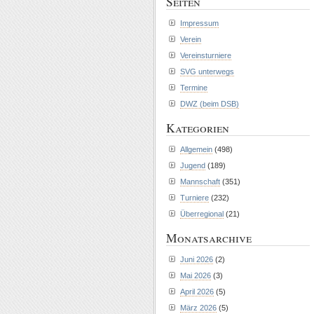
Seiten
Impressum
Verein
Vereinsturniere
SVG unterwegs
Termine
DWZ (beim DSB)
Kategorien
Allgemein
(498)
Jugend
(189)
Mannschaft
(351)
Turniere
(232)
Überregional
(21)
Monatsarchive
Juni 2026
(2)
Mai 2026
(3)
April 2026
(5)
März 2026
(5)