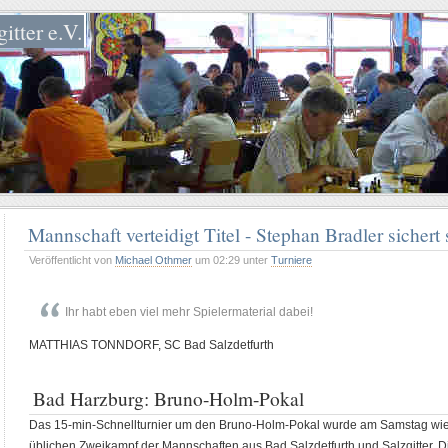
itter e.V.
Mannschaft verteidigt Titel - Stephan Bradler sichert
Veröffentlicht von
Michael Othmer
um 02:29 unter
Turniere
Ihr habt eben viel mehr Spielermaterial dabei!
MATTHIAS TONNDORF, SC Bad Salzdetfurth
Bad Harzburg: Bruno-Holm-Pokal
Das 15-min-Schnellturnier um den Bruno-Holm-Pokal wurde am Samstag wied
üblichen Zweikampf der Mannschaften aus Bad Salzdetfurth und Salzgitter.