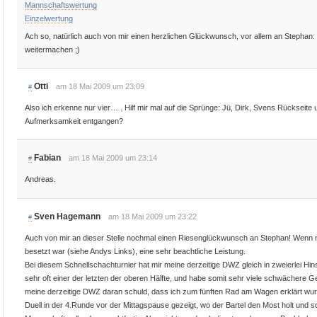
Mannschaftswertung
Einzelwertung
Ach so, natürlich auch von mir einen herzlichen Glückwunsch, vor allem an Stephan: 
weitermachen ;)
Otti
am 18 Mai 2009 um 23:09
#
Also ich erkenne nur vier… . Hilf mir mal auf die Sprünge: Jü, Dirk, Svens Rückseite u
Aufmerksamkeit entgangen?
Fabian
am 18 Mai 2009 um 23:14
#
Andreas.
Sven Hagemann
am 18 Mai 2009 um 23:22
#
Auch von mir an dieser Stelle nochmal einen Riesenglückwunsch an Stephan! Wenn m
besetzt war (siehe Andys Links), eine sehr beachtliche Leistung.
Bei diesem Schnellschachturnier hat mir meine derzeitige DWZ gleich in zweierlei Hins
sehr oft einer der letzten der oberen Hälfte, und habe somit sehr viele schwäche
meine derzeitige DWZ daran schuld, dass ich zum fünften Rad am Wagen erklärt wurde
Duell in der 4.Runde vor der Mittagspause gezeigt, wo der Bartel den Most holt und so