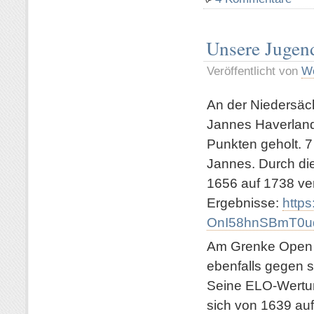
Unsere Jugend
Veröffentlicht von
Wo
An der Niedersäc
Jannes Haverland
Punkten geholt. 7
Jannes. Durch die
1656 auf 1738 ve
Ergebnisse:
http
OnI58hnSBmT0uq
Am Grenke Open h
ebenfalls gegen s
Seine ELO-Wertun
sich von 1639 auf