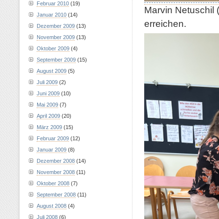
Februar 2010
(19)
Marvin Netuschil 
Januar 2010
(14)
erreichen.
Dezember 2009
(13)
November 2009
(13)
Oktober 2009
(4)
September 2009
(15)
August 2009
(5)
Juli 2009
(2)
Juni 2009
(10)
Mai 2009
(7)
April 2009
(20)
März 2009
(15)
Februar 2009
(12)
Januar 2009
(8)
Dezember 2008
(14)
November 2008
(11)
Oktober 2008
(7)
September 2008
(11)
August 2008
(4)
Juli 2008
(6)