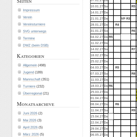
Seiten
07.01.27
Do
10.01.27
So
R5
Impressum
14.01.27
Do
Verein
21.01.27
Do
VP R3
Vereinsturniere
28.01.27
Do
R4
31.01.27
So
R6
SVG unterwegs
04.02.27
Do
R5
Termine
11.02.27
Do
DWZ (beim DSB)
14.02.27
So
R7
Kategorien
18.02.27
Do
25.02.27
Do
Allgemein
(498)
04.03.27
Do
R5
Jugend
(189)
07.03.27
So
R8
Mannschaft
(351)
11.03.27
Do
18.03.27
Do
R6
Turniere
(232)
25.03.27
Do
Überregional
(21)
01.04.27
Do
Monatsarchive
08.04.27
Do
R6
11.04.27
So
R9
Juni 2026
(2)
15.04.27
Do
Mai 2026
(3)
22.04.27
Do
April 2026
(5)
29.04.27
Do
März 2026
(5)
06.05.27
Do