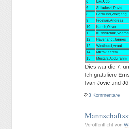
6
Lau,Udo
6
Shikuleski,David
8
Germund,Wolfgang
9
Froelian,Andreas
10
Karich,Oliver
11
Kushnirchuk,Sviaros
12
Haverlandt,Jannes
12
Windhorst,Arved
14
Mizrak,Kerem
15
Mustafa,Abdulrahm
Dies war die 7. u
Ich gratuliere Ern
Ivan Jovic und Jö
3 Kommentare
Mannschaftss
Veröffentlicht von
Wo