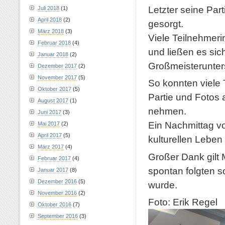
Letzter seine Par
Juli 2018
(1)
April 2018
(2)
gesorgt.
März 2018
(3)
Viele Teilnehmeri
Februar 2018
(4)
und ließen es sic
Januar 2018
(2)
Großmeisterunters
Dezember 2017
(2)
November 2017
(5)
So konnten viele 
Oktober 2017
(5)
Partie und Fotos
August 2017
(1)
nehmen.
Juni 2017
(3)
Ein Nachmittag vo
Mai 2017
(2)
April 2017
(5)
kulturellen Leben 
März 2017
(4)
Großer Dank gilt 
Februar 2017
(4)
spontan folgten s
Januar 2017
(8)
Dezember 2016
(5)
wurde.
November 2016
(2)
Foto: Erik Regel
Oktober 2016
(7)
September 2016
(3)