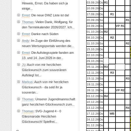
03.09.26
Do
R1
Hinweis, Ernst. Da haben sich ja
einige...
10.09.26
Do
17.09.26
Do
R1
Ernst
: Die neue DWZ Liste ist da!
20.09.26
So
R1
Thomas
: Vielen Dank, Wolfgang, für
24.09.26
Do
VP R1
den Terminkalender 2026/2027. Ich...
01.10.26
Do
R2
Ernst
: Danke nach Süden
08.10.26
Do
R2
Andy
: Im Zuge der Einführung des
11.10.26
So
R2
neuen Wertungsportals werden die...
15.10.26
Do
Ernst
: Die Aufstiegsspiele fanden am
22.10.26
Do
13. und 14. Juni 2026 in der...
29.10.26
Do
Jü
: Auch von mir herzlichen
05.11.26
Do
R3
Glückwunsch zum souveränen
12.11.26
Do
R3
Aufstieg! Ist...
15.11.26
So
R3
Markus
: Auch von mir herzlichen
19.11.26
Do
Glückwunsch - da seid ihr ja
26.11.26
Do
VP R2
souverän...
03.12.26
Do
R4
Thomas
: Unserer Jugendmannschaft
10.12.26
Do
ganz herzlichen Glückwunsch zum...
13.12.26
So
R4
Thomas
: SVG-Jugend 4 - 0
17.12.26
Do
WB
Gliesmarode Herzlichen
24.12.26
Do
Glückwunsch! Spielfrei...
31.12.26
Do