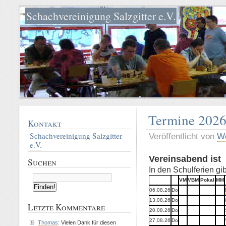
Schachvereinigung Salzgitter e.V.
Termine 202
Kontakt
Schachvereinigung Salzgitter
Veröffentlicht von
Wo
e.V.
Vereinsabend ist 
Suchen
In den Schulferien gi
VM
VBM
Pokal
MM
06.08.26
Do
13.08.26
Do
Letzte Kommentare
20.08.26
Do
27.08.26
Do
Thomas
: Vielen Dank für diesen