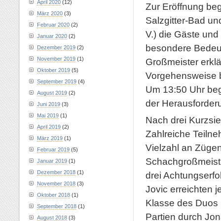
April 2020
(12)
Zur Eröffnung be
März 2020
(3)
Salzgitter-Bad un
Februar 2020
(2)
V.) die Gäste un
Januar 2020
(2)
besondere Bedeutu
Dezember 2019
(2)
November 2019
(1)
Großmeister erkl
Oktober 2019
(5)
Vorgehensweise 
September 2019
(4)
Um 13:50 Uhr beg
August 2019
(2)
der Herausforder
Juni 2019
(3)
Mai 2019
(1)
Nach drei Kurzsie
April 2019
(2)
Zahlreiche Teilne
März 2019
(1)
Vielzahl an Zügen
Februar 2019
(5)
Schachgroßmeister
Januar 2019
(1)
Dezember 2018
(1)
drei Achtungserfo
November 2018
(3)
Jovic erreichten j
Oktober 2018
(1)
Klasse des Duos 
September 2018
(1)
Partien durch Jo
August 2018
(3)