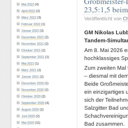
Großmeister-
Mai 2022
(4)
23,5:1,5 bei
April 2022
(2)
März 2022
(3)
Veröffentlicht von
Ch
Februar 2022
(1)
Januar 2022
(3)
GM Nikolas Lub
Dezember 2021
(2)
Tandem-Simultan
November 2021
(2)
Am 8. Mai 2026 e
Oktober 2021
(2)
hochklassiges Sp
September 2021
(1)
Mai 2021
(1)
Zum zweiten Mal 
März 2021
(2)
– diesmal mit de
Januar 2021
(2)
Beide Großmeiste
Dezember 2020
(1)
November 2020
(2)
ein einzigartiges 
Oktober 2020
(2)
sich der Teilneh
September 2020
(4)
Salzgitter Bad u
August 2020
(2)
Schachvereinigung
Juni 2020
(2)
Bad zusammen.
Mai 2020
(11)