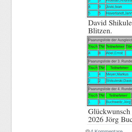
3
3
Froelian,Andre
4
9
Jovic,Ivan
5
5
Haverlandt,Jan
David Shikul
Blitzen.
Paarungsliste der Ausgle
Tisch
TNr
Teilnehmer
Tite
4
8
Abel,Ernst
Paarungsliste der 3. Run
Tisch
TNr
Teilnehmer
1
4
Meyer,Markus
2
2
Shikuleski,Davi
Paarungsliste der 4. Runde
Tisch
TNr
Teilnehmer
1
1
Buchweitz,Jörg
Glückwunsch a
2026 Jörg Buc
4 Kommentare