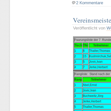
2 Kommentare
Vereinsmeist
Veröffentlicht von
Wo
Paarungsliste der 7. Run
Tisch
TNr
Teilnehmer
1
6
Thaller,Thomas
2
15
Kushnirchuk,Sv
3
5
Jovic,Ivan
4
7
Jerke,Herbert
Rangliste: Stand nach der
Rang
Teilnehmer
1
Abel,Ernst
2
Jovic,Ivan
3
Buchweitz,Jörg
4
Jerke,Herbert
5
Thaller,Thomas