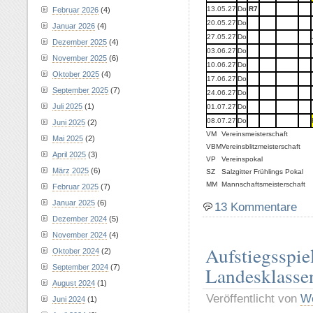
13.05.27
Do
R7
Februar 2026
(4)
20.05.27
Do
Januar 2026
(4)
27.05.27
Do
Dezember 2025
(4)
03.06.27
Do
November 2025
(6)
10.06.27
Do
Oktober 2025
(4)
17.06.27
Do
September 2025
(7)
24.06.27
Do
Juli 2025
(1)
01.07.27
Do
08.07.27
Do
Juni 2025
(2)
VM
Vereinsmeisterschaft
Mai 2025
(2)
VBM
Vereinsblitzmeisterschaft
April 2025
(3)
VP
Vereinspokal
März 2025
(6)
SZ
Salzgitter Frühlings Pokal
MM
Mannschaftsmeisterschaft
Februar 2025
(7)
Januar 2025
(6)
13 Kommentare
Dezember 2024
(5)
November 2024
(4)
Aufstiegsspie
Oktober 2024
(2)
September 2024
(7)
Landesklasse
August 2024
(1)
Veröffentlicht von
Wo
Juni 2024
(1)