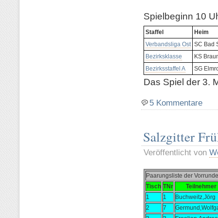
Spielbeginn 10 U
Staffel
Heim
Verbandsliga Ost
SC Bad S
Bezirksklasse
KS Brau
Bezirksstaffel A
SG Elmr
Das Spiel der 3. 
5 Kommentare
Salzgitter Fr
Veröffentlicht von
Wo
Paarungsliste der Vorrun
Tisch
TNr
Teilnehmer
1
1
Buchweitz,Jörg
2
7
Germund,Wolfg