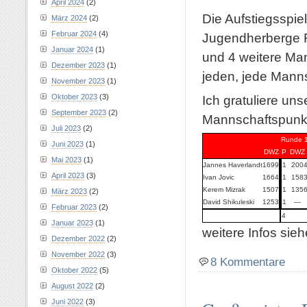
April 2024
(2)
Die Aufstiegsspie
März 2024
(2)
Februar 2024
(4)
Jugendherberge 
Januar 2024
(1)
und 4 weitere Man
Dezember 2023
(1)
jeden, jede Mannsc
November 2023
(1)
Ich gratuliere un
Oktober 2023
(3)
September 2023
(2)
Mannschaftspunkt
Juli 2023
(2)
Runde 
Juni 2023
(1)
DWZ
P
DWZ
Mai 2023
(1)
Jannes Haverlandt
1699
1
200
April 2023
(3)
Ivan Jovic
1664
1
158
Kerem Mizrak
1507
1
135
März 2023
(2)
David Shikuleski
1253
1
—
Februar 2023
(2)
4
Januar 2023
(1)
weitere Infos sie
Dezember 2022
(2)
November 2022
(3)
8 Kommentare
Oktober 2022
(5)
August 2022
(2)
Juni 2022
(3)