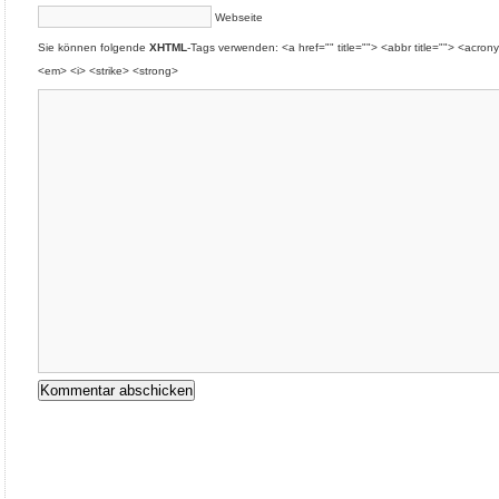
Webseite
Sie können folgende
XHTML
-Tags verwenden: <a href="" title=""> <abbr title=""> <acron
<em> <i> <strike> <strong>