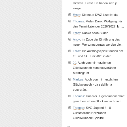
Hinweis, Ernst. Da haben sich ja
einige...
Ernst
: Die neue DWZ Liste ist da!
Thomas
: Vielen Dank, Wolfgang, für
den Terminkalender 2026/2027. Ich...
Ernst
: Danke nach Süden
Andy
: Im Zuge der Einführung des
neuen Wertungsportals werden die...
Ernst
: Die Aufstiegsspiele fanden am
13. und 14. Juni 2026 in der...
Jü
: Auch von mir herzlichen
Glückwunsch zum souveränen
Aufstieg! Ist...
Markus
: Auch von mir herzlichen
Glückwunsch - da seid ihr ja
souverän...
Thomas
: Unserer Jugendmannschaft
ganz herzlichen Glückwunsch zum...
Thomas
: SVG-Jugend 4 - 0
Gliesmarode Herzlichen
Glückwunsch! Spielfrei...