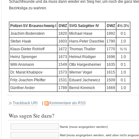
Schachfreunde und da muss dann wieder ein Sieg her, um noch die ganz klei
Bezirksliga zu wahren.
Polizei-SV Braunschweig I
DWZ
SVG Salzgitter IV
DWZ
4½:3½
Joachim Bodenstein
1820
Michael Hase
1992
0:1
Stefan Haak
1603
Hans-Peter Daschke
1790
1:0
Klaus-Dieter Rohloff
1672
Thomas Thaller
1770
½:½
Heinz Sprenger
1673
Helmut Rüdiger
1696
1:0
Willi Ansmann
1549
Otto Hargesheimer
1635
0:1
Dr. Marat Khabipov
1573
Werner Vogel
1615
1:0
Fritz-Joachim Pfeiffer
1531
Eduard Jachewicz
1509
0:1
Günther Ander
1789
Bernd Kimmich
1669
1:0
Trackback URI
|
Kommentare als RSS
Was sagen Sie dazu?
Name (muss angegeben werden)
Mail (muss angegeben werden, wird aber nicht angezei