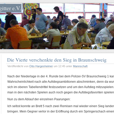
itter e.V.
Die Vierte verschenkte den Sieg in Braunschweig
Veröffentlicht von
Otto Hargesheimer
um 12:45 unter
Mannschaft
Nach der Niederlage in der 4. Runde bei dem Polizei-SV Braunschweig 1 kann 
Wahrscheinlichkeit nach alle Aufstiegsambitionen abschminken, denn da wurd
sich im oberen Tabellendrittel festzusetzen und um den Aufstieg mitzuspiele
man in den nächsten Spielen auch noch gegen die Aufstiegsfavoriten spiele
Nun zu dem Ablauf der einzelnen Paarungen:
Ich selbst konnte an Brett 5 nach zwei Remisen mal wieder einen Sieg lande
bringen. Mein Gegner verlor in der Eröffnung durch ein Springerschach eine