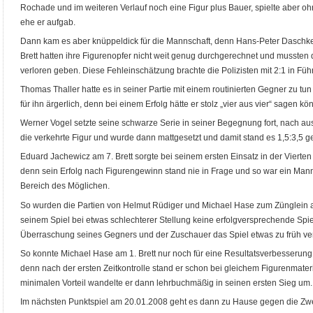
Rochade und im weiteren Verlauf noch eine Figur plus Bauer, spielte aber oh
ehe er aufgab.
Dann kam es aber knüppeldick für die Mannschaft, denn Hans-Peter Daschke
Brett hatten ihre Figurenopfer nicht weit genug durchgerechnet und mussten d
verloren geben. Diese Fehleinschätzung brachte die Polizisten mit 2:1 in Füh
Thomas Thaller hatte es in seiner Partie mit einem routinierten Gegner zu tu
für ihn ärgerlich, denn bei einem Erfolg hätte er stolz „vier aus vier“ sagen kö
Werner Vogel setzte seine schwarze Serie in seiner Begegnung fort, nach au
die verkehrte Figur und wurde dann mattgesetzt und damit stand es 1,5:3,5 g
Eduard Jachewicz am 7. Brett sorgte bei seinem ersten Einsatz in der Vierte
denn sein Erfolg nach Figurengewinn stand nie in Frage und so war ein Mann
Bereich des Möglichen.
So wurden die Partien von Helmut Rüdiger und Michael Hase zum Zünglein 
seinem Spiel bei etwas schlechterer Stellung keine erfolgversprechende Spi
Überraschung seines Gegners und der Zuschauer das Spiel etwas zu früh ver
So konnte Michael Hase am 1. Brett nur noch für eine Resultatsverbesserung s
denn nach der ersten Zeitkontrolle stand er schon bei gleichem Figurenmateri
minimalen Vorteil wandelte er dann lehrbuchmäßig in seinen ersten Sieg um.
Im nächsten Punktspiel am 20.01.2008 geht es dann zu Hause gegen die Zw