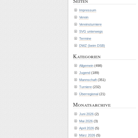
Seiten
Impressum
Verein
Vereinsturniere
SVG unterwegs
Termine
DWZ (beim DSB)
Kategorien
Allgemein
(498)
Jugend
(189)
Mannschaft
(351)
Turniere
(232)
Überregional
(21)
Monatsarchive
Juni 2026
(2)
Mai 2026
(3)
April 2026
(5)
März 2026
(5)