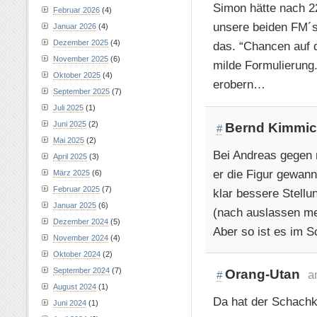
Simon hätte nach 22
Februar 2026
(4)
unsere beiden FM´s 
Januar 2026
(4)
Dezember 2025
(4)
das. “Chancen auf d
November 2025
(6)
milde Formulierung.
Oktober 2025
(4)
erobern…
September 2025
(7)
Juli 2025
(1)
Juni 2025
(2)
Bernd Kimmi
#
Mai 2025
(2)
Bei Andreas gegen 
April 2025
(3)
er die Figur gewann
März 2025
(6)
Februar 2025
(7)
klar bessere Stell
Januar 2025
(6)
(nach auslassen m
Dezember 2024
(5)
Aber so ist es im S
November 2024
(4)
Oktober 2024
(2)
September 2024
(7)
Orang-Utan
a
#
August 2024
(1)
Da hat der Schachkr
Juni 2024
(1)