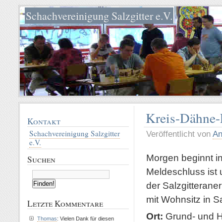
Schachvereinigung Salzgitter e.V.
Kreis-Dähne-
Kontakt
Schachvereinigung Salzgitter
Veröffentlicht von
An
e.V.
Morgen beginnt i
Suchen
Meldeschluss ist u
der Salzgitterane
mit Wohnsitz in Sal
Letzte Kommentare
Ort:
Grund- und Ha
Thomas
: Vielen Dank für diesen