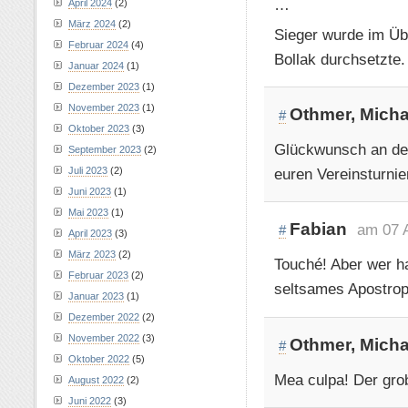
…
April 2024
(2)
März 2024
(2)
Sieger wurde im Üb
Februar 2024
(4)
Bollak durchsetzte.
Januar 2024
(1)
Dezember 2023
(1)
November 2023
(1)
Othmer, Micha
#
Oktober 2023
(3)
Glückwunsch an den
September 2023
(2)
euren Vereinsturni
Juli 2023
(2)
Juni 2023
(1)
Mai 2023
(1)
Fabian
am 07 
#
April 2023
(3)
März 2023
(2)
Touché! Aber wer h
Februar 2023
(2)
seltsames Apostrop
Januar 2023
(1)
Dezember 2022
(2)
November 2022
(3)
Othmer, Micha
#
Oktober 2022
(5)
Mea culpa! Der grob
August 2022
(2)
Juni 2022
(3)