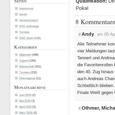
Seiten
Qualifikation:
Der
Pokal
Impressum
Verein
8 Kommentare
Vereinsturniere
SVG unterwegs
Termine
Andy
am 05 Ap
#
DWZ (beim DSB)
Alle Teilnehmer kon
Kategorien
vier Meldungen lau
Allgemein
(498)
Tennert und Andre
Jugend
(189)
die Favoritenrollen
Mannschaft
(351)
den 40. Zug hinaus
Turniere
(232)
auch Andreas Chanc
Überregional
(21)
Schließlich bliebe
Monatsarchive
Finale Weiß gegen O
Juni 2026
(2)
Mai 2026
(3)
April 2026
(5)
Othmer, Micha
#
März 2026
(5)