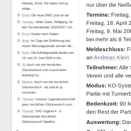
Hinweis, Ernst. Da haben sich ja
nur über die Neiß
einige...
Termine:
Freitag,
Ernst
: Die neue DWZ Liste ist da!
Freitag, 18. April
Thomas
: Vielen Dank, Wolfgang, für
den Terminkalender 2026/2027. Ich...
Freitag, 9. Mai 2
Ernst
: Danke nach Süden
bei mehr als 8 Te
Andy
: Im Zuge der Einführung des
neuen Wertungsportals werden die...
Meldeschluss:
Fr
Ernst
: Die Aufstiegsspiele fanden am
an
Andreas Klein
13. und 14. Juni 2026 in der...
Jü
: Auch von mir herzlichen
Teilnehmer:
Alle 
Glückwunsch zum souveränen
Verein und alle v
Aufstieg! Ist...
Markus
: Auch von mir herzlichen
Modus:
KO-System
Glückwunsch - da seid ihr ja
Partie mit Turnier
souverän...
Thomas
: Unserer Jugendmannschaft
Bedenkzeit:
90 M
ganz herzlichen Glückwunsch zum...
den Rest der Part
Thomas
: SVG-Jugend 4 - 0
Gliesmarode Herzlichen
Auswertung:
Das
Glückwunsch! Spielfrei...