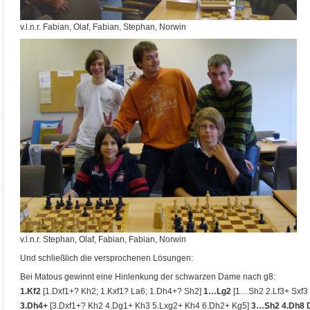
v.l.n.r. Fabian, Olaf, Fabian, Stephan, Norwin
v.l.n.r. Stephan, Olaf, Fabian, Fabian, Norwin
Und schließlich die versprochenen Lösungen:
Bei Matous gewinnt eine Hinlenkung der schwarzen Dame nach g8:
1.Kf2
[1.Dxf1+? Kh2; 1.Kxf1? La6; 1.Dh4+? Sh2]
1…Lg2
[1…Sh2 2.Lf3+ Sxf3
3.Dh4+
[3.Dxf1+? Kh2 4.Dg1+ Kh3 5.Lxg2+ Kh4 6.Dh2+ Kg5]
3…Sh2 4.Dh8 D