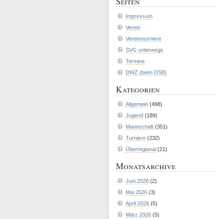
Seiten
Impressum
Verein
Vereinsturniere
SVG unterwegs
Termine
DWZ (beim DSB)
Kategorien
Allgemein
(498)
Jugend
(189)
Mannschaft
(351)
Turniere
(232)
Überregional
(21)
Monatsarchive
Juni 2026
(2)
Mai 2026
(3)
April 2026
(5)
März 2026
(5)