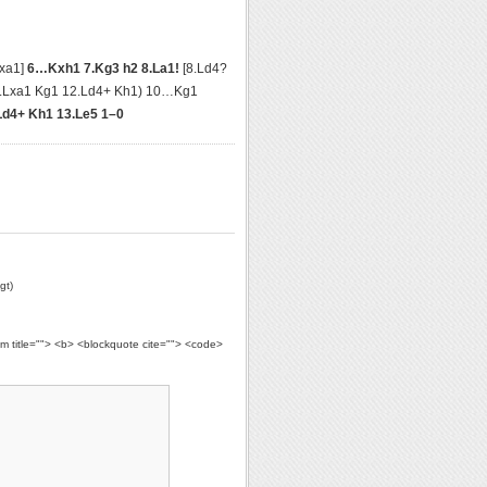
xa1]
6…Kxh1 7.Kg3 h2 8.La1!
[8.Ld4?
1.Lxa1 Kg1 12.Ld4+ Kh1) 10…Kg1
Ld4+ Kh1 13.Le5 1–0
gt)
ym title=""> <b> <blockquote cite=""> <code>