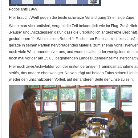
Pogosiants 1969
Hier braucht Weiß gegen die beste schwarze Verteidigung 13 einzige Züge.
Wenn man sich amüsiert, vergeht die Zeit bekanntlich wie im Flug. Zusätzlic
„Pause“ und „Mittagessen“ dafür, dass die ursprünglich angestrebte Beschäft
gestorbenen 11. Weltmeisters Robert J. Fischer am Ende ziemlich kurz ausfie
gerade in seinen Partien hervorragendes Material zum Thema Vorteilsverwertu
noch viele Wochenenden vor uns, und wenn es allen oder wenigstens den meist
noch mal vor der am 15.03. beginnenden Landesjugendeinzelmeisterschaft!
Hier noch zwei Archivbilder von der ersten derartigen Trainingsmaßnahme a
seriös, das andere eher weniger. Norwin trägt auf beiden Fotos seinen Lieblin
wieder den unschätzbaren Vorteil, auf der anderen Seite der Linse zu sein: