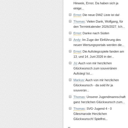
Hinweis, Ernst. Da haben sich ja
einige...
Ernst
: Die neue DWZ Liste ist da!
Thomas
: Vielen Dank, Wolfgang, für
den Terminkalender 2026/2027. Ich...
Ernst
: Danke nach Süden
Andy
: Im Zuge der Einführung des
neuen Wertungsportals werden die...
Ernst
: Die Aufstiegsspiele fanden am
13. und 14. Juni 2026 in der...
Jü
: Auch von mir herzlichen
Glückwunsch zum souveränen
Aufstieg! Ist...
Markus
: Auch von mir herzlichen
Glückwunsch - da seid ihr ja
souverän...
Thomas
: Unserer Jugendmannschaft
ganz herzlichen Glückwunsch zum...
Thomas
: SVG-Jugend 4 - 0
Gliesmarode Herzlichen
Glückwunsch! Spielfrei...