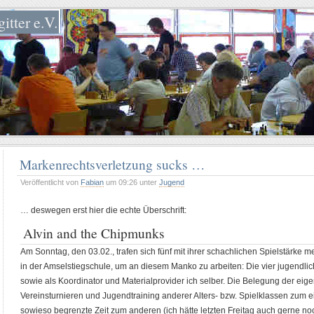
itter e.V.
Markenrechtsverletzung sucks …
Veröffentlicht von
Fabian
um 09:26 unter
Jugend
… deswegen erst hier die echte Überschrift:
Alvin and the Chipmunks
Am Sonntag, den 03.02., trafen sich fünf mit ihrer schachlichen Spielstärke
in der Amselstiegschule, um an diesem Manko zu arbeiten: Die vier jugendlic
sowie als Koordinator und Materialprovider ich selber. Die Belegung der eige
Vereinsturnieren und Jugendtraining anderer Alters- bzw. Spielklassen zum 
sowieso begrenzte Zeit zum anderen (ich hätte letzten Freitag auch gerne 