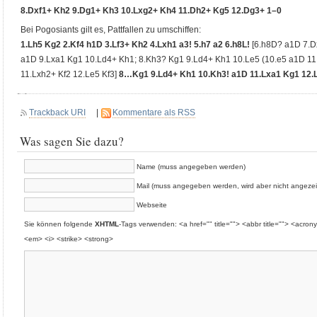
8.Dxf1+ Kh2 9.Dg1+ Kh3 10.Lxg2+ Kh4 11.Dh2+ Kg5 12.Dg3+ 1–0
Bei Pogosiants gilt es, Pattfallen zu umschiffen:
1.Lh5 Kg2 2.Kf4 h1D 3.Lf3+ Kh2 4.Lxh1 a3! 5.h7 a2 6.h8L!
[6.h8D? a1D 7.D
a1D 9.Lxa1 Kg1 10.Ld4+ Kh1; 8.Kh3? Kg1 9.Ld4+ Kh1 10.Le5 (10.e5 a1D 1
11.Lxh2+ Kf2 12.Le5 Kf3]
8…Kg1 9.Ld4+ Kh1 10.Kh3! a1D 11.Lxa1 Kg1 12.
Trackback URI
|
Kommentare als RSS
Was sagen Sie dazu?
Name (muss angegeben werden)
Mail (muss angegeben werden, wird aber nicht angezei
Webseite
Sie können folgende
XHTML
-Tags verwenden: <a href="" title=""> <abbr title=""> <acron
<em> <i> <strike> <strong>