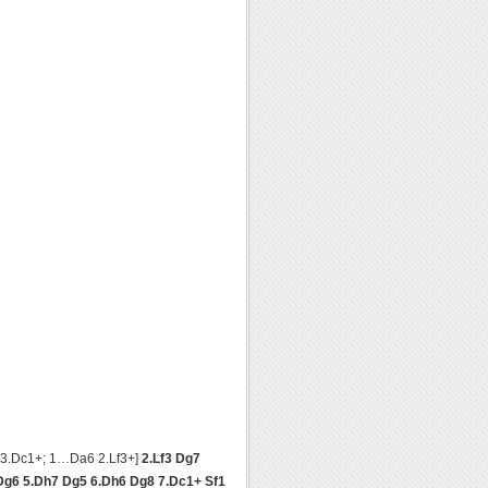
 3.Dc1+; 1…Da6 2.Lf3+]
2.Lf3 Dg7
g6 5.Dh7 Dg5 6.Dh6 Dg8 7.Dc1+ Sf1