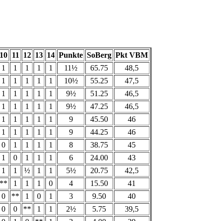
10
11
12
13
14
Punkte
SoBerg
Pkt VBM
1
1
1
1
1
11½
65.75
48,5
1
1
1
1
1
10½
55.25
47,5
1
1
1
1
1
9½
51.25
46,5
1
1
1
1
1
9½
47.25
46,5
1
1
1
1
1
9
45.50
46
1
1
1
1
1
9
44.25
46
0
1
1
1
1
8
38.75
45
1
0
1
1
1
6
24.00
43
1
1
½
1
1
5½
20.75
42,5
**
1
1
1
0
4
15.50
41
0
**
1
0
1
3
9.50
40
0
0
**
1
1
2½
5.75
39,5