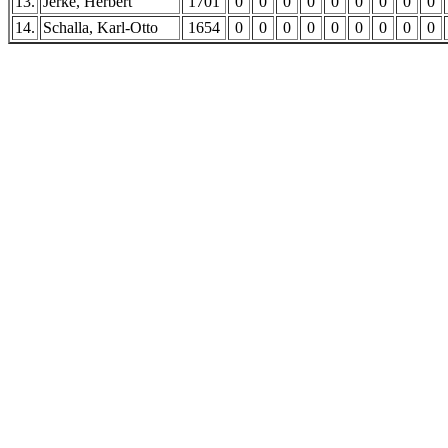
13.
Jerke, Herbert
1701
0
0
0
0
0
0
0
0
0
14.
Schalla, Karl-Otto
1654
0
0
0
0
0
0
0
0
0