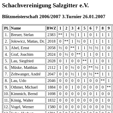
Schachvereinigung Salzgitter e.V.
Blitzmeisterschaft 2006/2007 3.Turnier 26.01.2007
Pl.
Name
BWZ
1
2
3
4
5
6
7
8
9
1.
Breuer, Stefan
2383
**
1
½
1
1
0
1
1
1
2.
Jolowicz, Matias, Dr.
2018
0
**
1
½
0
1
1
1
1
3.
Abel, Ernst
2058
½
0
**
1
1
½
½
1
0
4.
Graf, Joachim
2024
0
½
0
**
1
1
0
1
1
5.
Lau, Siegfried
2028
0
1
0
0
**
1
1
0
1
6.
Müske, Matthias
2112
1
0
½
0
0
**
½
1
1
7.
Zeltwanger, André
2047
0
0
½
1
0
½
**
1
1
8.
Lau, Udo
2046
0
0
0
0
1
0
0
**
1
9.
Othmer, Michael
1884
0
0
1
0
0
0
0
0
**
10.
Kimmich, Bernd
1698
0
0
0
0
0
0
1
0
0
11.
König, Walter
1832
0
0
0
0
0
0
0
1
0
12.
Vogel, Werner
1580
0
0
0
0
0
0
0
0
½