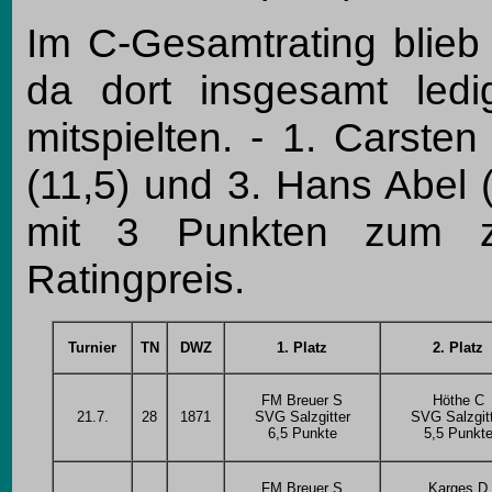
Im C-Gesamtrating blieb 
da dort insgesamt ledig
mitspielten. - 1. Carsten
(11,5) und 3. Hans Abel 
mit 3 Punkten zum z
Ratingpreis.
Turnier
TN
DWZ
1. Platz
2. Platz
FM Breuer S
Höthe C
21.7.
28
1871
SVG Salzgitter
SVG Salzgit
6,5 Punkte
5,5 Punkt
FM Breuer S
Karges D