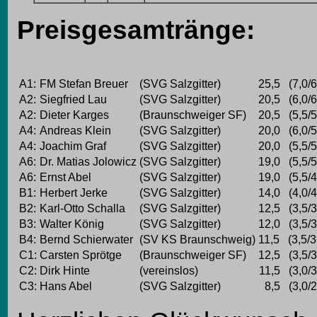
Preisgesamtränge:
A1:
FM Stefan Breuer
(SVG Salzgitter)
25,5 (7,0/6
A2:
Siegfried Lau
(SVG Salzgitter)
20,5 (6,0/6
A2:
Dieter Karges
(Braunschweiger SF)
20,5 (5,5/5
A4:
Andreas Klein
(SVG Salzgitter)
20,0 (6,0/5
A4:
Joachim Graf
(SVG Salzgitter)
20,0 (5,5/5
A6:
Dr. Matias Jolowicz
(SVG Salzgitter)
19,0 (5,5/5
A6:
Ernst Abel
(SVG Salzgitter)
19,0 (5,5/4
B1:
Herbert Jerke
(SVG Salzgitter)
14,0 (4,0/4
B2:
Karl-Otto Schalla
(SVG Salzgitter)
12,5 (3,5/3
B3:
Walter König
(SVG Salzgitter)
12,0 (3,5/3
B4:
Bernd Schierwater
(SV KS Braunschweig)
11,5 (3,5/3,
C1:
Carsten Sprötge
(Braunschweiger SF)
12,5 (3,5/3
C2:
Dirk Hinte
(vereinslos)
11,5 (3,0/3
C3:
Hans Abel
(SVG Salzgitter)
8,5 (3,0/2