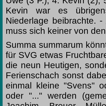
Uwe (3 P.); 4. Kevin (2); 5
Kevin war es übrigen
Niederlage beibrachte. -
muss sich keiner von den
Summa summarum könnte 
für SVG etwas Fruchtbare
die neun Heutigen, sonde
Ferienschach sonst dabe
einmal kleine "Svens" o
oder "..." werden (gem
Joachim, Breuer, Müll