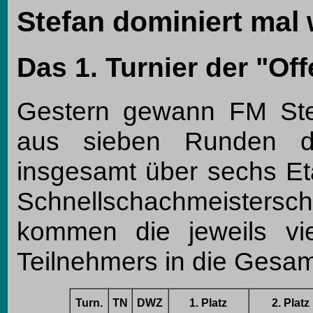
Stefan dominiert mal 
Das 1. Turnier der "Of
Gestern gewann FM Ste
aus sieben Runden d
insgesamt über sechs Et
Schnellschachmeisterscha
kommen die jeweils vi
Teilnehmers in die Gesa
X
Turn.
TN
DWZ
1. Platz
2. Platz
X
X