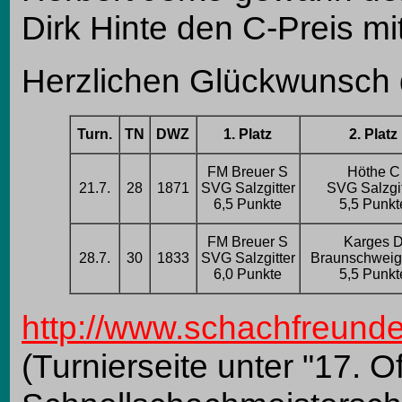
Dirk Hinte den C-Preis mi
Herzlichen Glückwunsch d
X
Turn.
TN
DWZ
1. Platz
2. Platz
X
X
X
X
FM Breuer S
Höthe C
21.7.
28
1871
SVG Salzgitter
SVG Salzgit
X
X
X
X
X
6,5 Punkte
5,5 Punkt
X
X
FM Breuer S
Karges 
28.7.
30
1833
SVG Salzgitter
Braunschweig
X
X
X
X
X
6,0 Punkte
5,5 Punkt
X
http://www.schachfreunde-
(Turnierseite unter "17. O